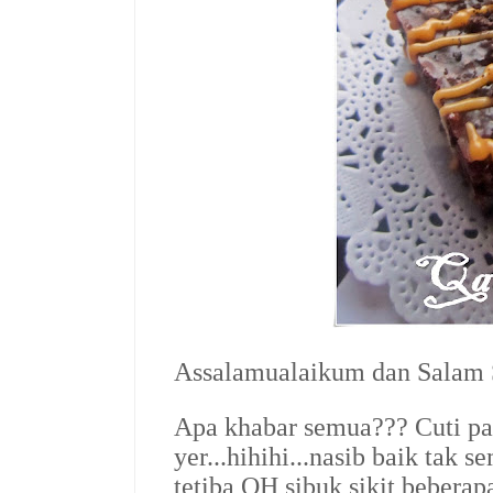
Assalamualaikum dan Salam S
Apa khabar semua??? Cuti pa
yer...hihihi...nasib baik ta
tetiba QH sibuk sikit bebera