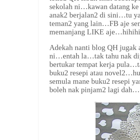
sekolah ni…kawan datang ke 
anak2 berjalan2 di sini…tu y
teman2 yang lain…FB aje se
memanjang LIKE aje…hihi
Adekah nanti blog QH jugak a
ni…entah la…tak tahu nak d
bertukar tempat kerja pula…t
buku2 resepi atau novel2…h
semula mane buku2 resepi ya
boleh nak pinjam2 lagi dah…