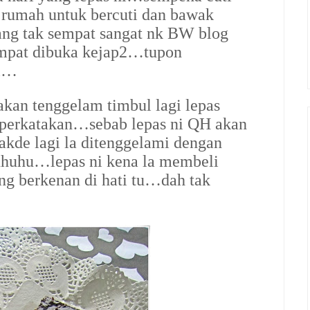
rumah untuk bercuti dan bawak
ang tak sempat sangat nk BW blog
mpat dibuka kejap2…tupon
hi…
kan tenggelam timbul lagi lepas
iperkatakan…sebab lepas ni QH akan
akde lagi la ditenggelami dengan
uhuhu…lepas ni kena la membeli
ng berkenan di hati tu…dah tak