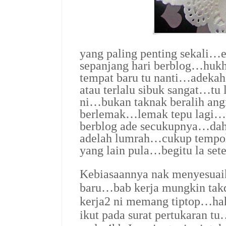
yang paling penting sekali…e
sepanjang hari berblog…huk
tempat baru tu nanti…adekah
atau terlalu sibuk sangat…t
ni…bukan taknak beralih ang
berlemak…lemak tepu lagi…
berblog ade secukupnya…dah
adelah lumrah…cukup tempoh 
yang lain pula…begitu la se
Kebiasaannya nak menyesuaik
baru…bab kerja mungkin tak
kerja2 ni memang tiptop…hah
ikut pada surat pertukaran 