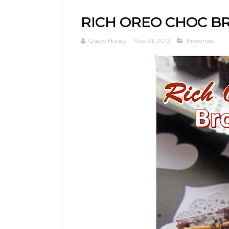
RICH OREO CHOC B
Qasey Honey
May 31, 2012
Brownies