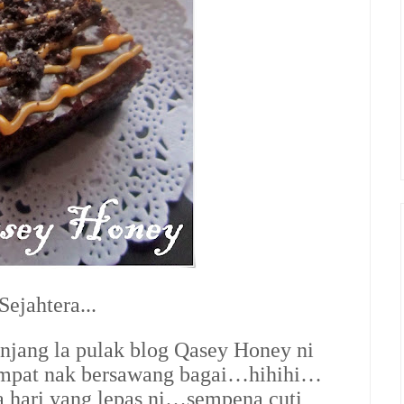
ejahtera...
njang la pulak blog Qasey Honey ni
k sempat nak bersawang bagai…hihihi…
pa hari yang lepas ni…sempena cuti