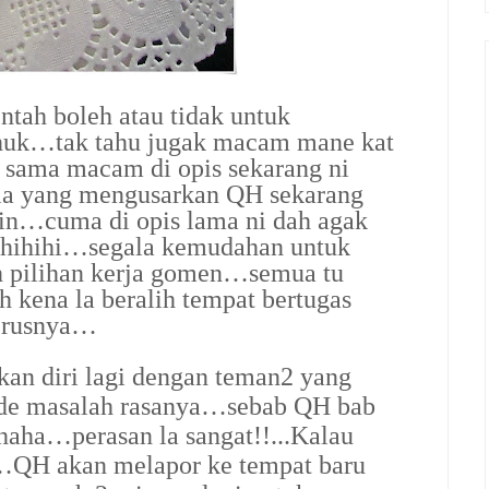
ntah boleh atau tidak untuk
huk…tak tahu jugak macam mane kat
 sama macam di opis sekarang ni
u la yang mengusarkan QH sekarang
in…cuma di opis lama ni dah agak
hihihi…segala kemudahan untuk
 pilihan kerja gomen…semua tu
kena la beralih tempat bertugas
terusnya…
an diri lagi dengan teman2 yang
de masalah rasanya…sebab QH bab
aha…perasan la sangat!!...Kalau
tu…QH akan melapor ke tempat baru