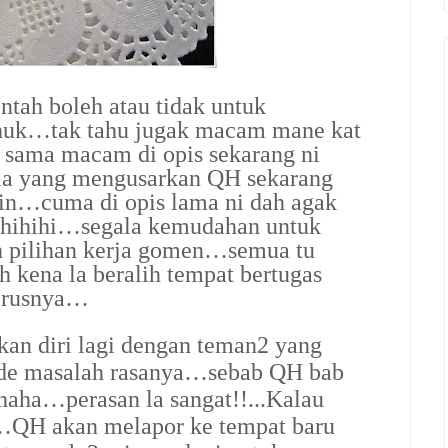
ntah boleh atau tidak untuk
huk…tak tahu jugak macam mane kat
 sama macam di opis sekarang ni
u la yang mengusarkan QH sekarang
in…cuma di opis lama ni dah agak
hihihi…segala kemudahan untuk
 pilihan kerja gomen…semua tu
kena la beralih tempat bertugas
terusnya…
an diri lagi dengan teman2 yang
de masalah rasanya…sebab QH bab
aha…perasan la sangat!!...Kalau
tu…QH akan melapor ke tempat baru