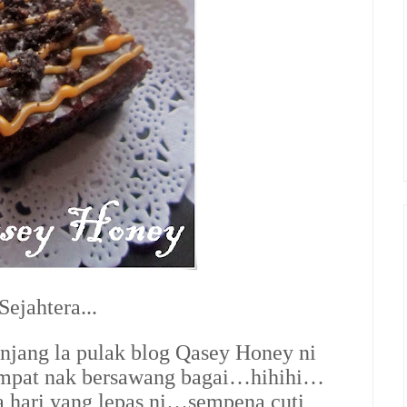
ejahtera...
njang la pulak blog Qasey Honey ni
k sempat nak bersawang bagai…hihihi…
pa hari yang lepas ni…sempena cuti