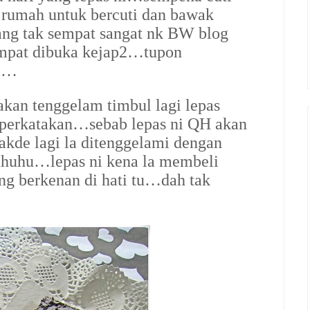
rumah untuk bercuti dan bawak
ang tak sempat sangat nk BW blog
mpat dibuka kejap2…tupon
hi…
kan tenggelam timbul lagi lepas
iperkatakan…sebab lepas ni QH akan
akde lagi la ditenggelami dengan
uhuhu…lepas ni kena la membeli
ng berkenan di hati tu…dah tak