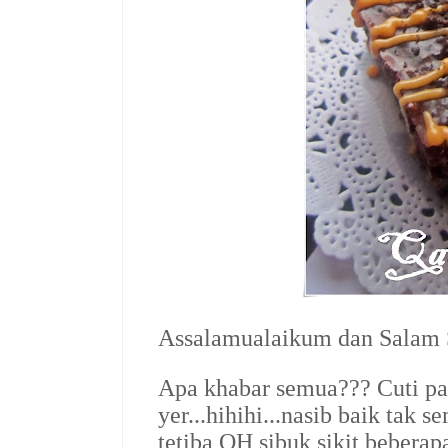
Assalamualaikum dan Salam S
Apa khabar semua??? Cuti pa
yer...hihihi...nasib baik ta
tetiba QH sibuk sikit bebera