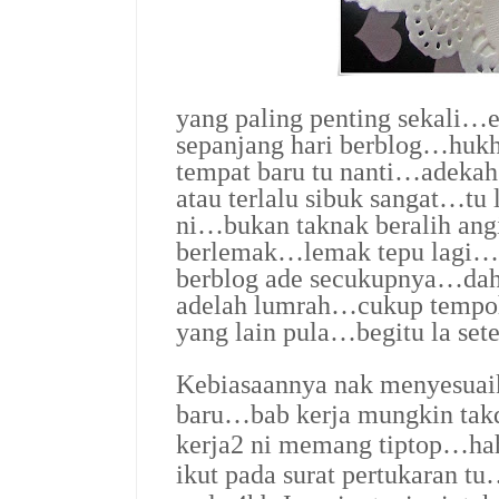
yang paling penting sekali…e
sepanjang hari berblog…huk
tempat baru tu nanti…adekah
atau terlalu sibuk sangat…t
ni…bukan taknak beralih ang
berlemak…lemak tepu lagi…
berblog ade secukupnya…dah
adelah lumrah…cukup tempoh 
yang lain pula…begitu la se
Kebiasaannya nak menyesuaik
baru…bab kerja mungkin tak
kerja2 ni memang tiptop…hah
ikut pada surat pertukaran 