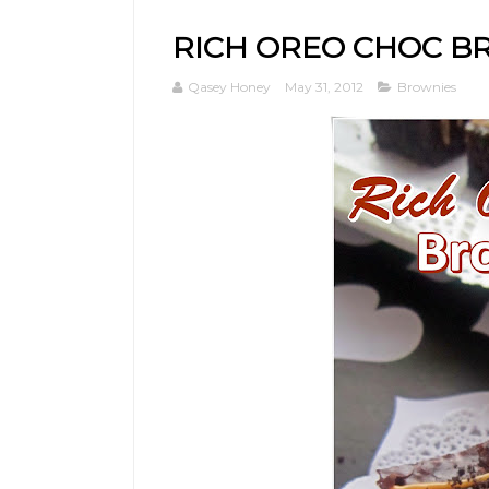
RICH OREO CHOC B
Qasey Honey
May 31, 2012
Brownies