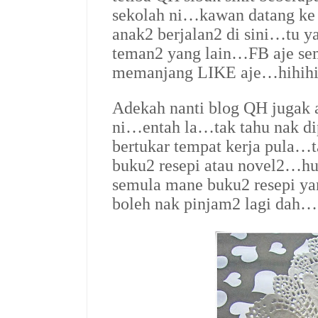
sekolah ni…kawan datang ke 
anak2 berjalan2 di sini…tu y
teman2 yang lain…FB aje se
memanjang LIKE aje…hihi
Adekah nanti blog QH jugak a
ni…entah la…tak tahu nak d
bertukar tempat kerja pula…t
buku2 resepi atau novel2…h
semula mane buku2 resepi ya
boleh nak pinjam2 lagi dah…