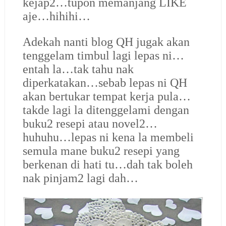
kejap2…tupon memanjang LIKE
aje…hihihi…
Adekah nanti blog QH jugak akan
tenggelam timbul lagi lepas ni…
entah la…tak tahu nak
diperkatakan…sebab lepas ni QH
akan bertukar tempat kerja pula…
takde lagi la ditenggelami dengan
buku2 resepi atau novel2…
huhuhu…lepas ni kena la membeli
semula mane buku2 resepi yang
berkenan di hati tu…dah tak boleh
nak pinjam2 lagi dah…