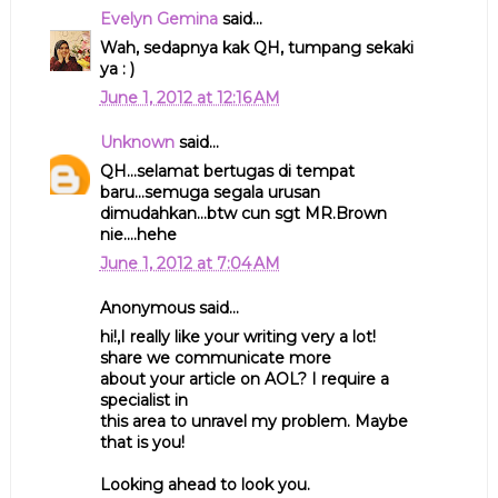
Evelyn Gemina
said...
Wah, sedapnya kak QH, tumpang sekaki
ya : )
June 1, 2012 at 12:16 AM
Unknown
said...
QH...selamat bertugas di tempat
baru...semuga segala urusan
dimudahkan...btw cun sgt MR.Brown
nie....hehe
June 1, 2012 at 7:04 AM
Anonymous said...
hi!,I really like your writing very a lot!
share we communicate more
about your article on AOL? I require a
specialist in
this area to unravel my problem. Maybe
that is you!
Looking ahead to look you.