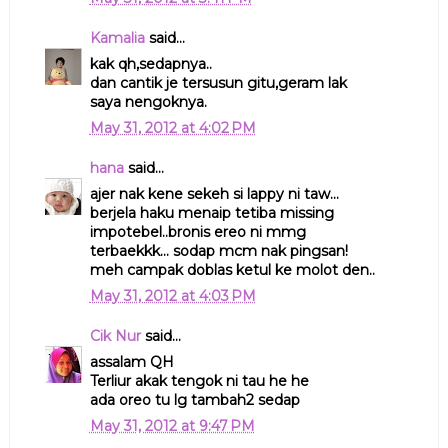
Kamalia
said...
kak qh,sedapnya..
dan cantik je tersusun gitu,geram lak
saya nengoknya.
May 31, 2012 at 4:02 PM
hana
said...
ajer nak kene sekeh si lappy ni taw...
berjela haku menaip tetiba missing
impotebel..bronis ereo ni mmg
terbaekkk... sodap mcm nak pingsan!
meh campak doblas ketul ke molot den..
May 31, 2012 at 4:03 PM
Cik Nur
said...
assalam QH
Terliur akak tengok ni tau he he
ada oreo tu lg tambah2 sedap
May 31, 2012 at 9:47 PM