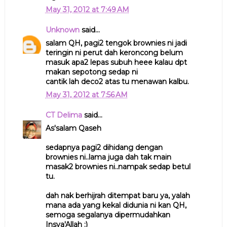
May 31, 2012 at 7:49 AM
Unknown
said...
salam QH, pagi2 tengok brownies ni jadi
teringin ni perut dah keroncong belum
masuk apa2 lepas subuh heee kalau dpt
makan sepotong sedap ni
cantik lah deco2 atas tu menawan kalbu.
May 31, 2012 at 7:56 AM
CT Delima
said...
As'salam Qaseh
sedapnya pagi2 dihidang dengan
brownies ni..lama juga dah tak main
masak2 brownies ni..nampak sedap betul
tu.
dah nak berhijrah ditempat baru ya, yalah
mana ada yang kekal didunia ni kan QH,
semoga segalanya dipermudahkan
Insya'Allah :)