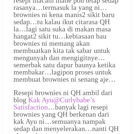
resepi macam mane pon tetap sedap
rasanya…termasuk la yang ni…
brownies ni kena manis2 sikit baru
sedap…tu kalau ikut citarasa QH
la…lagi satu suka di makan masa
hangat2 sikit tu…kebiasaan bau
brownies ni memang akan
membuatkan kita tak sabar untuk
mengunyah dan mengigitnye…
semerbak satu dapur baunya ketika
membakar…lagipon proses untuk
membuat brownies ni senang aje…
Resepi brownies ni QH ambil dari
blog
Kak Ayu@Curlybabe’s
Satisfaction
…banyak lagi resepi
brownies yang QH berkenan dari
kak Ayu ni…semuanya nampak
sedap dan menyelerakan…nanti QH