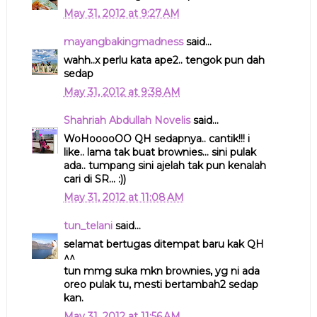
May 31, 2012 at 9:27 AM
mayangbakingmadness
said...
wahh..x perlu kata ape2.. tengok pun dah
sedap
May 31, 2012 at 9:38 AM
Shahriah Abdullah Novelis
said...
WoHooooOO QH sedapnya.. cantik!!! i
like.. lama tak buat brownies... sini pulak
ada.. tumpang sini ajelah tak pun kenalah
cari di SR... :))
May 31, 2012 at 11:08 AM
tun_telani
said...
selamat bertugas ditempat baru kak QH
^^
tun mmg suka mkn brownies, yg ni ada
oreo pulak tu, mesti bertambah2 sedap
kan.
May 31, 2012 at 11:56 AM