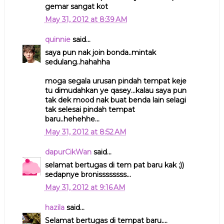
gemar sangat kot
May 31, 2012 at 8:39 AM
quinnie
said...
saya pun nak join bonda..mintak
sedulang..hahahha
moga segala urusan pindah tempat keje
tu dimudahkan ye qasey...kalau saya pun
tak dek mood nak buat benda lain selagi
tak selesai pindah tempat
baru..hehehhe...
May 31, 2012 at 8:52 AM
dapurCikWan
said...
selamat bertugas di tem pat baru kak ;))
sedapnye bronissssssss...
May 31, 2012 at 9:16 AM
hazila
said...
Selamat bertugas di tempat baru....