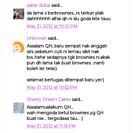
sabar dubai
said...
da lame x berbrownies...rs terliurr plak
dahhhhhhh alhai qh ni slu goda kite tauu
May 31, 2012 at 10:10 PM
Unknown
said...
Assalam QH, baru sempat nak singgah
sini..sebelum cuti ni lemau sikit nak
bw..hehe sedapnya tgk brownies ni.akak
pun dh lama tak buat brownies ..nanti
boleh ler terai:)
selamat bertugas ditempat baru yer:)
May 31, 2012 at 10:52 PM
Sheery Dream Cakes
said...
Assalamualaikum QH...
wah mengoda betul brownies yg QH
buat nie... tergodaaa tau... :)
May 31, 2012 at 11:13 PM