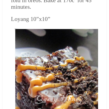
fold in oreos. Bake at 170c for 45
minutes.
Loyang 10”x10”