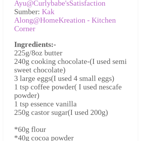
Ayu@
Curlybabe'sSatisfaction
Sumber:
Kak
Along@HomeKreation - Kitchen
Corner
Ingredients:-
225g/8oz butter
240g cooking chocolate-(I used semi
sweet chocolate)
3 large eggs(I used 4 small eggs)
1 tsp coffee powder( I used nescafe
powder)
1 tsp essence vanilla
250g castor sugar(I used 200g)
*60g flour
*40g cocoa powder