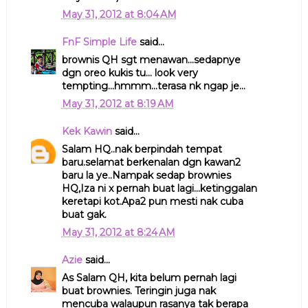
May 31, 2012 at 8:04 AM
FnF Simple Life
said...
brownis QH sgt menawan...sedapnye
dgn oreo kukis tu... look very
tempting...hmmm...terasa nk ngap je...
May 31, 2012 at 8:19 AM
Kek Kawin
said...
Salam HQ..nak berpindah tempat
baru.selamat berkenalan dgn kawan2
baru la ye..Nampak sedap brownies
HQ,Iza ni x pernah buat lagi...ketinggalan
keretapi kot.Apa2 pun mesti nak cuba
buat gak.
May 31, 2012 at 8:24 AM
Azie
said...
As Salam QH, kita belum pernah lagi
buat brownies. Teringin juga nak
mencuba walaupun rasanya tak berapa