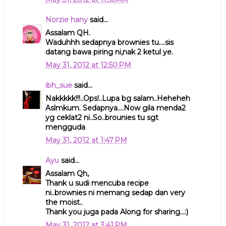
Norzie hany
said...
Assalam QH.
Waduhhh sedapnya brownies tu....sis
datang bawa piring ni,nak 2 ketul ye.
May 31, 2012 at 12:50 PM
ibh_sue
said...
Nakkkkk!!!..Ops!..Lupa bg salam..Heheheh
Aslmkum. Sedapnya....Now gila menda2
yg ceklat2 ni..So..brounies tu sgt
mengguda
May 31, 2012 at 1:47 PM
Ayu
said...
Assalam Qh,
Thank u sudi mencuba recipe
ni..brownies ni memang sedap dan very
the moist..
Thank you juga pada Along for sharing...:)
May 31, 2012 at 3:41 PM