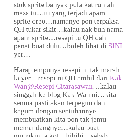
stok sprite banyak pula kat rumah
masa tu…tu yang terjadi apam
sprite oreo…namanye pon terpaksa
QH tukar sikit…kalau nak buh nama
apam sprite…resepi tu QH dah
penat buat dulu…boleh lihat di
SINI
yer…
Harap empunya resepi ni tak marah
la yer…resepi ni QH ambil dari
Kak
Wan@Resepi Citarasawan
…kalau
singgah ke blog Kak Wan ni…kita
semua pasti akan terpegun dan
kagum dengan sentuhannye…
membuatkan kita pon tak jemu
memandangnye…kalau buat
mungkin la kot…hihihi…sebab