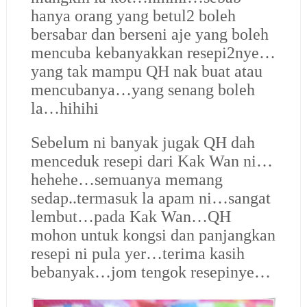
hanya orang yang betul2 boleh
bersabar dan berseni aje yang boleh
mencuba kebanyakkan resepi2nye…
yang tak mampu QH nak buat atau
mencubanya…yang senang boleh
la…hihihi
Sebelum ni banyak jugak QH dah
menceduk resepi dari Kak Wan ni…
hehehe…semuanya memang
sedap..termasuk la apam ni…sangat
lembut…pada Kak Wan…QH
mohon untuk kongsi dan panjangkan
resepi ni pula yer…terima kasih
bebanyak…jom tengok resepinye…