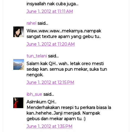
insyaallah nak cuba juga...
June 1, 2012 at 11:11 AM
rahel
said...
Waw..waw..waw...mekarnya..nampak
sangat texture apam yang gebu tu..
June 1, 2012 at 11:20 AM
tun_telani
said...
Salam kak QH.. wah.. letak oreo mesti
sedap kan. semua pun mekar, suka tun
nengok.
June 1, 2012 at 12:15 PM
ibh_sue
said...
Aslmkum QH..
Menderhakakan resepi tu perkara biasa la
kan..hehehe..Janji menjadi. Nampak
gebus dan mekar apam tu. :)
June 1, 2012 at 1:35 PM