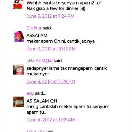
Wahhh cantik tersenyum apam2 tu!!!
Nak grab a few for dinner :))))
June 3, 2012 at 7:24 PM
Cik Nur
said...
ASSALAM
mekar apam Qh ni, cantik jadinya
June 3, 2012 at 10:16 PM
sHa AhM@d
said...
sedapnyer lama tak mengapam..cantik
mekarnyer
June 3, 2012 at 11:29 PM
ady
said...
AS-SALAM QH
mmg cantiklah mekar apam tu..senyum
apam tu..
June 4, 2012 at 11:35 AM
LiNa_Pg
said...