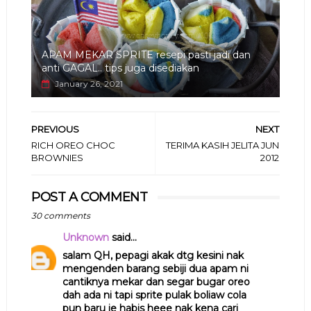
APAM MEKAR SPRITE resepi pasti jadi dan
anti GAGAL.. tips juga disediakan
January 26, 2021
PREVIOUS
NEXT
RICH OREO CHOC
TERIMA KASIH JELITA JUN
BROWNIES
2012
POST A COMMENT
30 comments
Unknown
said...
salam QH, pepagi akak dtg kesini nak
mengenden barang sebiji dua apam ni
cantiknya mekar dan segar bugar oreo
dah ada ni tapi sprite pulak boliaw cola
pun baru je habis heee nak kena cari