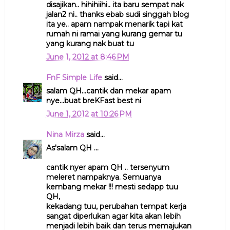
disajikan.. hihihiihi.. ita baru sempat nak
jalan2 ni.. thanks ebab sudi singgah blog
ita ye.. apam nampak menarik tapi kat
rumah ni ramai yang kurang gemar tu
yang kurang nak buat tu
June 1, 2012 at 8:46 PM
FnF Simple Life
said...
salam QH...cantik dan mekar apam
nye...buat breKFast best ni
June 1, 2012 at 10:26 PM
Nina Mirza
said...
As'salam QH ...
cantik nyer apam QH .. tersenyum
meleret nampaknya. Semuanya
kembang mekar !!! mesti sedapp tuu
QH,
kekadang tuu, perubahan tempat kerja
sangat diperlukan agar kita akan lebih
menjadi lebih baik dan terus memajukan