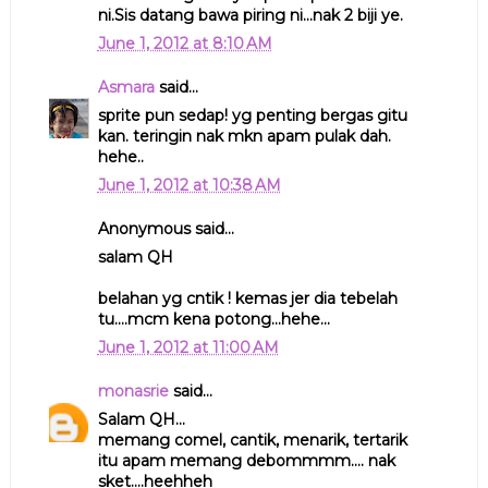
ni.Sis datang bawa piring ni...nak 2 biji ye.
June 1, 2012 at 8:10 AM
Asmara
said...
sprite pun sedap! yg penting bergas gitu
kan. teringin nak mkn apam pulak dah.
hehe..
June 1, 2012 at 10:38 AM
Anonymous said...
salam QH
belahan yg cntik ! kemas jer dia tebelah
tu....mcm kena potong...hehe...
June 1, 2012 at 11:00 AM
monasrie
said...
Salam QH...
memang comel, cantik, menarik, tertarik
itu apam memang debommmm.... nak
sket....heehheh