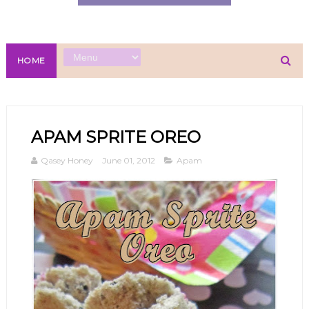
HOME
APAM SPRITE OREO
Qasey Honey
June 01, 2012
Apam