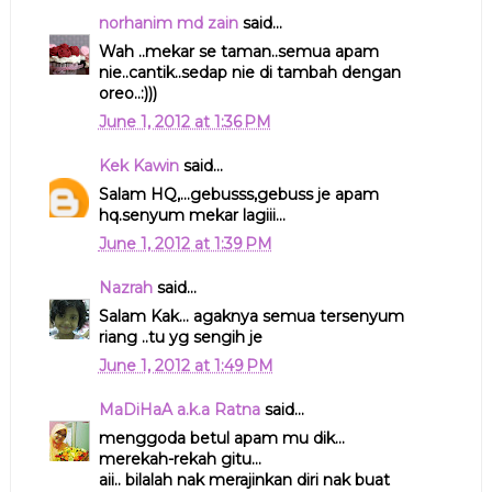
norhanim md zain
said...
Wah ..mekar se taman..semua apam
nie..cantik..sedap nie di tambah dengan
oreo..:)))
June 1, 2012 at 1:36 PM
Kek Kawin
said...
Salam HQ,...gebusss,gebuss je apam
hq.senyum mekar lagiii...
June 1, 2012 at 1:39 PM
Nazrah
said...
Salam Kak... agaknya semua tersenyum
riang ..tu yg sengih je
June 1, 2012 at 1:49 PM
MaDiHaA a.k.a Ratna
said...
menggoda betul apam mu dik...
merekah-rekah gitu...
aii.. bilalah nak merajinkan diri nak buat