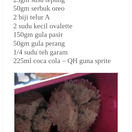
50gm serbuk oreo
2 biji telur A
2 sudu kecil ovalette
150gm gula pasir
50gm gula perang
1/4 sudu teh garam
225ml coca cola – QH guna sprite