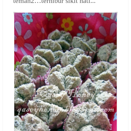
teman2…terhibur sikit hati...