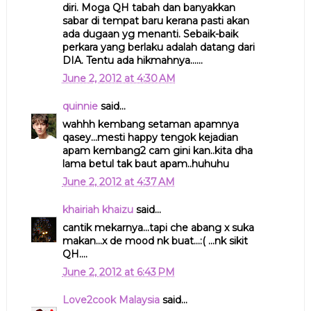
diri. Moga QH tabah dan banyakkan
sabar di tempat baru kerana pasti akan
ada dugaan yg menanti. Sebaik-baik
perkara yang berlaku adalah datang dari
DIA. Tentu ada hikmahnya......
June 2, 2012 at 4:30 AM
quinnie
said...
wahhh kembang setaman apamnya
qasey...mesti happy tengok kejadian
apam kembang2 cam gini kan..kita dha
lama betul tak baut apam..huhuhu
June 2, 2012 at 4:37 AM
khairiah khaizu
said...
cantik mekarnya...tapi che abang x suka
makan...x de mood nk buat...:( ...nk sikit
QH....
June 2, 2012 at 6:43 PM
Love2cook Malaysia
said...