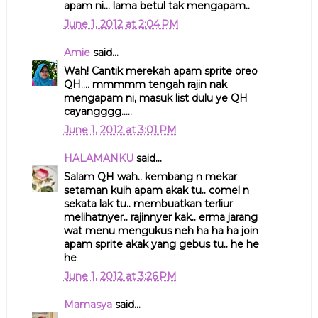
apam ni... lama betul tak mengapam..
June 1, 2012 at 2:04 PM
Amie
said...
Wah! Cantik merekah apam sprite oreo
QH.... mmmmm tengah rajin nak
mengapam ni, masuk list dulu ye QH
cayangggg.....
June 1, 2012 at 3:01 PM
HALAMANKU
said...
Salam QH wah.. kembang n mekar
setaman kuih apam akak tu.. comel n
sekata lak tu.. membuatkan terliur
melihatnyer.. rajinnyer kak.. erma jarang
wat menu mengukus neh ha ha ha join
apam sprite akak yang gebus tu.. he he
he
June 1, 2012 at 3:26 PM
Mamasya
said...