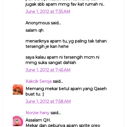
jugak sbb apam mmg fav kat rumah ni..
June 1, 2012 at 7:35 AM
Anonymous said...
salam qh
menariknya apam tu, yg paling tak tahan
tersengih je kan hehe
saya kalau apam ni tersengih mcm ni
mmg suka sangat dahlah
June 1, 2012 at 7:45 AM
Kakcik Seroja
said...
Memang mekar betul apam yang Qaseh
buat tu. :)
June 1, 2012 at 7:58 AM
Norzie hany
said...
Assalam QH.
Mekar dan gebunya apam sprite oreo