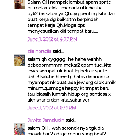
Salam QH.nampak lembut apam sprite
ni...mekar elok....menarik utk dicuba.
byk2 bersabar ya Qh...yg penting kita dah
buat kerja dg baik.sltm berpindah
tempat kerja Qh.Moga dpt
menyesuaikan diri tempat baru....
June 1, 2012 at 4:07 PM
zila norazila
said...
salam qh cygggg ..he hehe wahhh
debooommmm mekar2 apam tue..kita
jew x sempat nk buat lg..beli air sprite
dah 3 kali..he hhee tp habis diminum..x
myempat nk buat..ada jew org cilok amik
minum..:)..smoga heppy kt tmpat baru
tau..biasalh lumrah hidup org sentiasa x
akn snang dgn kita..sabar yer:)
June 1, 2012 at 6:36 PM
Juwita Jamaludin
said...
salam QH.. wah seronok nya tgk dia
masak hari2 ada je menu yang best2