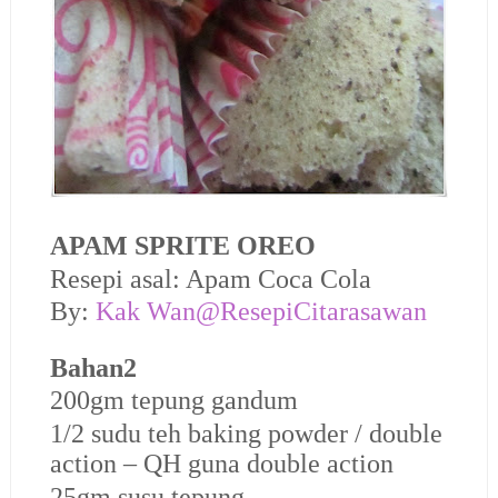
APAM SPRITE OREO
Resepi asal: Apam Coca Cola
By:
Kak Wan@ResepiCitarasawan
Bahan2
200gm tepung gandum
1/2 sudu teh baking powder / double
action – QH guna double action
25gm susu tepung