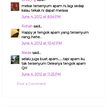
mekar tersenyum apam ni..lagi sedap
kalau tekak ni dapat merasa
June 4, 2012 at 8:54 PM
Rohah
said...
Happy je tengok apam yang tersenyum
riang..hehe..
June 4, 2012 at 10:41 PM
Nieda
said...
selalu juga buat apam.......tapi apam ku
tak tersenyum !Jelesnya tengok apam
QH
June 4, 2012 at 11:25 PM
Post a Comment