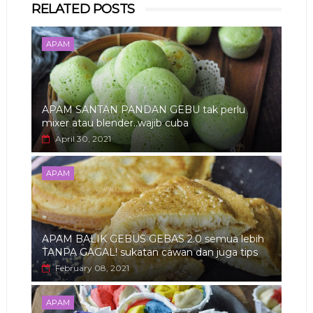
RELATED POSTS
app
APAM
APAM SANTAN PANDAN GEBU tak perlu
mixer atau blender..wajib cuba
April 30, 2021
APAM
APAM BALIK GEBUS GEBAS 2.0 semua lebih
TANPA GAGAL! sukatan cawan dan juga tips
February 08, 2021
APAM