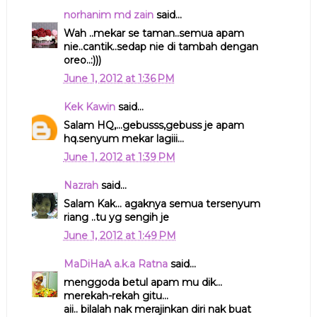
norhanim md zain
said...
Wah ..mekar se taman..semua apam
nie..cantik..sedap nie di tambah dengan
oreo..:)))
June 1, 2012 at 1:36 PM
Kek Kawin
said...
Salam HQ,...gebusss,gebuss je apam
hq.senyum mekar lagiii...
June 1, 2012 at 1:39 PM
Nazrah
said...
Salam Kak... agaknya semua tersenyum
riang ..tu yg sengih je
June 1, 2012 at 1:49 PM
MaDiHaA a.k.a Ratna
said...
menggoda betul apam mu dik...
merekah-rekah gitu...
aii.. bilalah nak merajinkan diri nak buat