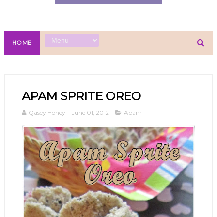
HOME
APAM SPRITE OREO
Qasey Honey
June 01, 2012
Apam