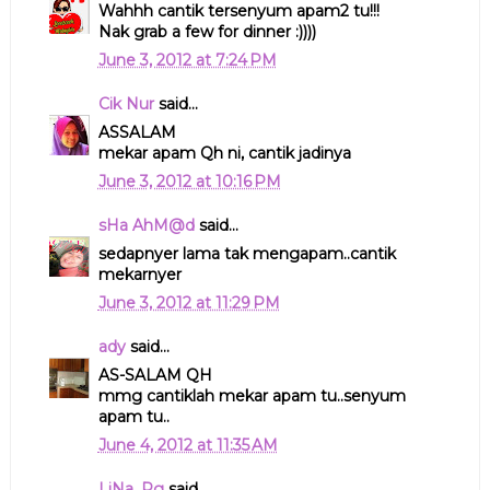
Wahhh cantik tersenyum apam2 tu!!!
Nak grab a few for dinner :))))
June 3, 2012 at 7:24 PM
Cik Nur
said...
ASSALAM
mekar apam Qh ni, cantik jadinya
June 3, 2012 at 10:16 PM
sHa AhM@d
said...
sedapnyer lama tak mengapam..cantik
mekarnyer
June 3, 2012 at 11:29 PM
ady
said...
AS-SALAM QH
mmg cantiklah mekar apam tu..senyum
apam tu..
June 4, 2012 at 11:35 AM
LiNa_Pg
said...