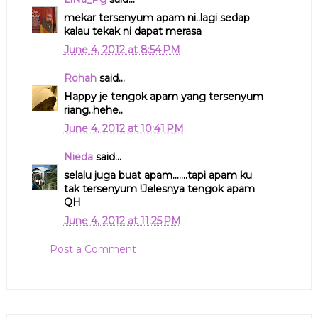
mekar tersenyum apam ni..lagi sedap
kalau tekak ni dapat merasa
June 4, 2012 at 8:54 PM
Rohah
said...
Happy je tengok apam yang tersenyum
riang..hehe..
June 4, 2012 at 10:41 PM
Nieda
said...
selalu juga buat apam.......tapi apam ku
tak tersenyum !Jelesnya tengok apam
QH
June 4, 2012 at 11:25 PM
Post a Comment