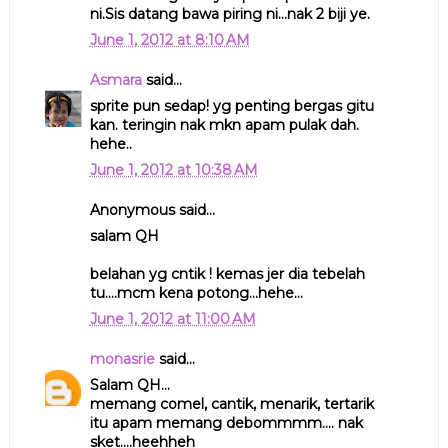
ni.Sis datang bawa piring ni...nak 2 biji ye.
June 1, 2012 at 8:10 AM
Asmara
said...
sprite pun sedap! yg penting bergas gitu
kan. teringin nak mkn apam pulak dah.
hehe..
June 1, 2012 at 10:38 AM
Anonymous said...
salam QH
belahan yg cntik ! kemas jer dia tebelah
tu....mcm kena potong...hehe...
June 1, 2012 at 11:00 AM
monasrie
said...
Salam QH...
memang comel, cantik, menarik, tertarik
itu apam memang debommmm.... nak
sket....heehheh