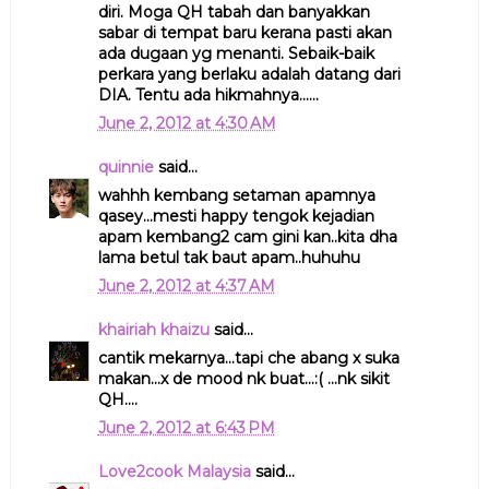
diri. Moga QH tabah dan banyakkan
sabar di tempat baru kerana pasti akan
ada dugaan yg menanti. Sebaik-baik
perkara yang berlaku adalah datang dari
DIA. Tentu ada hikmahnya......
June 2, 2012 at 4:30 AM
quinnie
said...
wahhh kembang setaman apamnya
qasey...mesti happy tengok kejadian
apam kembang2 cam gini kan..kita dha
lama betul tak baut apam..huhuhu
June 2, 2012 at 4:37 AM
khairiah khaizu
said...
cantik mekarnya...tapi che abang x suka
makan...x de mood nk buat...:( ...nk sikit
QH....
June 2, 2012 at 6:43 PM
Love2cook Malaysia
said...