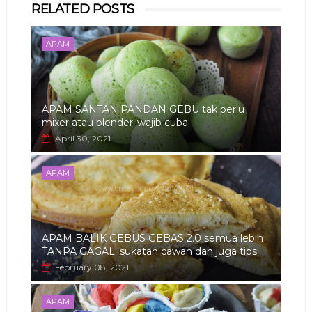
RELATED POSTS
app
APAM
APAM SANTAN PANDAN GEBU tak perlu
mixer atau blender..wajib cuba
April 30, 2021
APAM
APAM BALIK GEBUS GEBAS 2.0 semua lebih
TANPA GAGAL! sukatan cawan dan juga tips
February 08, 2021
APAM