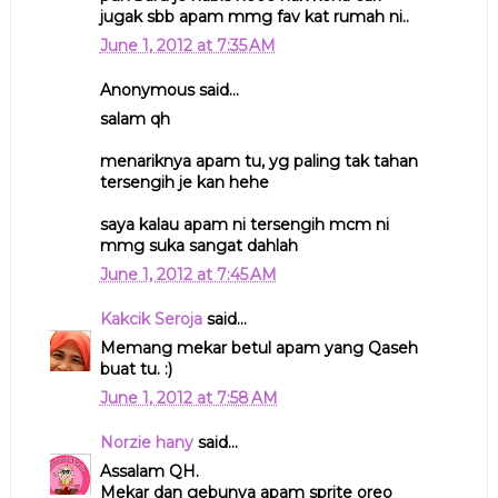
jugak sbb apam mmg fav kat rumah ni..
June 1, 2012 at 7:35 AM
Anonymous said...
salam qh
menariknya apam tu, yg paling tak tahan
tersengih je kan hehe
saya kalau apam ni tersengih mcm ni
mmg suka sangat dahlah
June 1, 2012 at 7:45 AM
Kakcik Seroja
said...
Memang mekar betul apam yang Qaseh
buat tu. :)
June 1, 2012 at 7:58 AM
Norzie hany
said...
Assalam QH.
Mekar dan gebunya apam sprite oreo