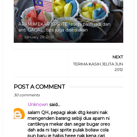
APAM MEKAR SPRITE resepi pasti jadi dan
anti GAGAL.. tips juga disediakan
January 26, 2021
NEXT
TERIMA KASIH JELITA JUN
2012
POST A COMMENT
30 comments
Unknown
said...
salam QH, pepagi akak dtg kesini nak
mengenden barang sebiji dua apam ni
cantiknya mekar dan segar bugar oreo
dah ada ni tapi sprite pulak boliaw cola
pun baru je habis heee nak kena cari