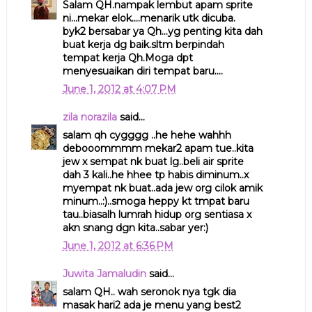
Salam QH.nampak lembut apam sprite
ni...mekar elok....menarik utk dicuba.
byk2 bersabar ya Qh...yg penting kita dah
buat kerja dg baik.sltm berpindah
tempat kerja Qh.Moga dpt
menyesuaikan diri tempat baru....
June 1, 2012 at 4:07 PM
zila norazila
said...
salam qh cygggg ..he hehe wahhh
debooommmm mekar2 apam tue..kita
jew x sempat nk buat lg..beli air sprite
dah 3 kali..he hhee tp habis diminum..x
myempat nk buat..ada jew org cilok amik
minum..:)..smoga heppy kt tmpat baru
tau..biasalh lumrah hidup org sentiasa x
akn snang dgn kita..sabar yer:)
June 1, 2012 at 6:36 PM
Juwita Jamaludin
said...
salam QH.. wah seronok nya tgk dia
masak hari2 ada je menu yang best2