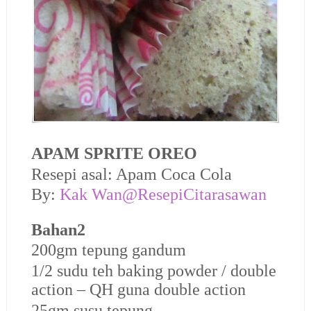
APAM SPRITE OREO
Resepi asal: Apam Coca Cola
By:
Kak Wan@ResepiCitarasawan
Bahan2
200gm tepung gandum
1/2 sudu teh baking powder / double
action – QH guna double action
25gm susu tepung