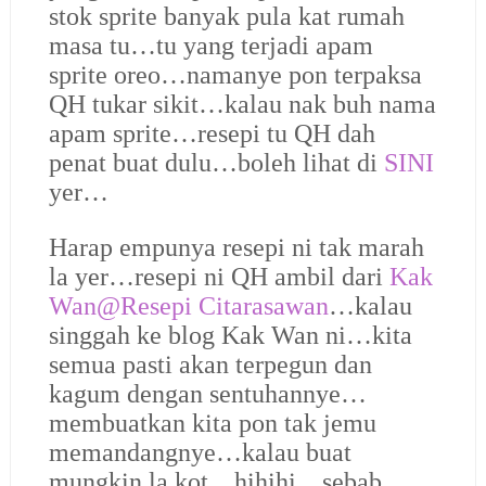
stok sprite banyak pula kat rumah
masa tu…tu yang terjadi apam
sprite oreo…namanye pon terpaksa
QH tukar sikit…kalau nak buh nama
apam sprite…resepi tu QH dah
penat buat dulu…boleh lihat di
SINI
yer…
Harap empunya resepi ni tak marah
la yer…resepi ni QH ambil dari
Kak
Wan@Resepi Citarasawan
…kalau
singgah ke blog Kak Wan ni…kita
semua pasti akan terpegun dan
kagum dengan sentuhannye…
membuatkan kita pon tak jemu
memandangnye…kalau buat
mungkin la kot…hihihi…sebab