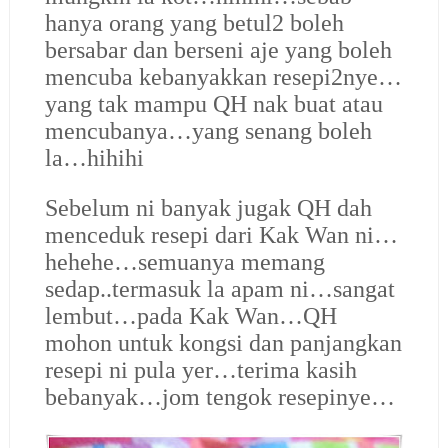
hanya orang yang betul2 boleh
bersabar dan berseni aje yang boleh
mencuba kebanyakkan resepi2nye…
yang tak mampu QH nak buat atau
mencubanya…yang senang boleh
la…hihihi
Sebelum ni banyak jugak QH dah
menceduk resepi dari Kak Wan ni…
hehehe…semuanya memang
sedap..termasuk la apam ni…sangat
lembut…pada Kak Wan…QH
mohon untuk kongsi dan panjangkan
resepi ni pula yer…terima kasih
bebanyak…jom tengok resepinye…