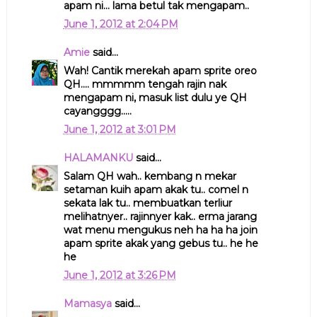
apam ni... lama betul tak mengapam..
June 1, 2012 at 2:04 PM
Amie
said...
Wah! Cantik merekah apam sprite oreo
QH.... mmmmm tengah rajin nak
mengapam ni, masuk list dulu ye QH
cayangggg.....
June 1, 2012 at 3:01 PM
HALAMANKU
said...
Salam QH wah.. kembang n mekar
setaman kuih apam akak tu.. comel n
sekata lak tu.. membuatkan terliur
melihatnyer.. rajinnyer kak.. erma jarang
wat menu mengukus neh ha ha ha join
apam sprite akak yang gebus tu.. he he
he
June 1, 2012 at 3:26 PM
Mamasya
said...