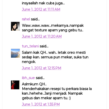
insyaallah nak cuba juga...
June 1, 2012 at 11:11 AM
rahel
said...
Waw..waw..waw...mekarnya..nampak
sangat texture apam yang gebu tu..
June 1, 2012 at 11:20 AM
tun_telani
said...
Salam kak QH.. wah.. letak oreo mesti
sedap kan. semua pun mekar, suka tun
nengok.
June 1, 2012 at 12:15 PM
ibh_sue
said...
Aslmkum QH..
Menderhakakan resepi tu perkara biasa la
kan..hehehe..Janji menjadi. Nampak
gebus dan mekar apam tu. :)
June 1, 2012 at 1:35 PM