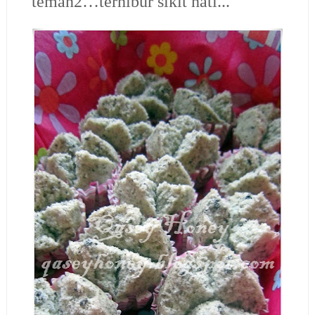
teman2…terhibur sikit hati...