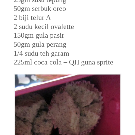
50gm serbuk oreo
2 biji telur A
2 sudu kecil ovalette
150gm gula pasir
50gm gula perang
1/4 sudu teh garam
225ml coca cola – QH guna sprite