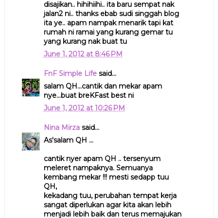
disajikan.. hihihiihi.. ita baru sempat nak
jalan2 ni.. thanks ebab sudi singgah blog
ita ye.. apam nampak menarik tapi kat
rumah ni ramai yang kurang gemar tu
yang kurang nak buat tu
June 1, 2012 at 8:46 PM
FnF Simple Life
said...
salam QH...cantik dan mekar apam
nye...buat breKFast best ni
June 1, 2012 at 10:26 PM
Nina Mirza
said...
As'salam QH ...
cantik nyer apam QH .. tersenyum
meleret nampaknya. Semuanya
kembang mekar !!! mesti sedapp tuu
QH,
kekadang tuu, perubahan tempat kerja
sangat diperlukan agar kita akan lebih
menjadi lebih baik dan terus memajukan