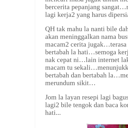
bercerita pepanjang sangat
lagi kerja2 yang harus diper
QH tak mahu la nanti bile da
akan meninggalkan nama bus
macam2 cerita jugak…terasa
bertabah la hati…semoga kerj
nak cepat ni…lain internet l
macam tu sekali…menunjukkan
bertabah dan bertabah la…m
merundum sikit…
Jom la layan resepi lagi bagu
lagi2 bile tengok dan baca k
hati...