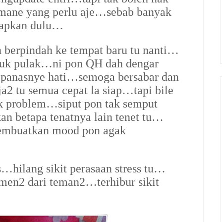
…mane yang perlu aje…sebab banyak
siapkan dulu…
h berpindah ke tempat baru tu nanti…
uk pulak…ni pon QH dah dengar
 panasnye hati…semoga bersabar dan
a2 tu semua cepat la siap…tapi bile
ak problem…siput pon tak semput
 betapa tenatnya lain tenet tu…
embuatkan mood pon agak
s…hilang sikit perasaan stress tu…
omen2 dari teman2…terhibur sikit