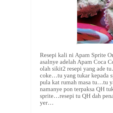
Resepi kali ni Apam Sprite O
asalnye adelah Apam Coca C
olah sikit2 resepi yang ade t
coke…tu yang tukar kepada s
pula kat rumah masa tu…tu y
namanye pon terpaksa QH tu
sprite…resepi tu QH dah pena
yer…