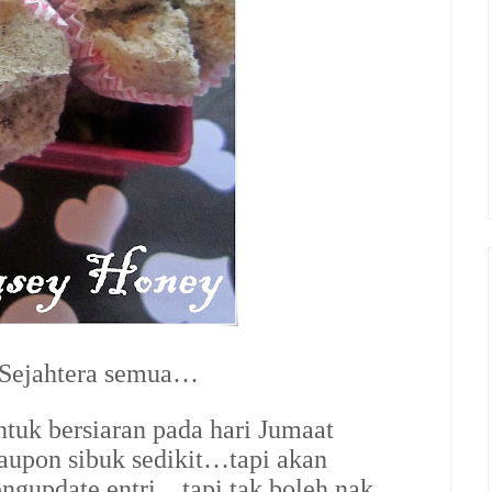
 Sejahtera semua…
ntuk bersiaran pada hari Jumaat
aupon sibuk sedikit…tapi akan
ngupdate entri…tapi tak boleh nak