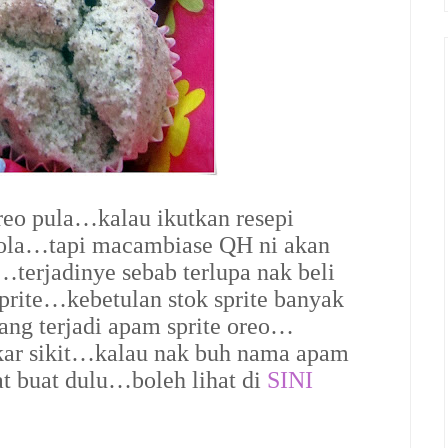
reo pula…kalau ikutkan resepi
ola…tapi macambiase QH ni akan
u…terjadinye sebab terlupa nak beli
prite…kebetulan stok sprite banyak
ang terjadi apam sprite oreo…
kar sikit…kalau nak buh nama apam
t buat dulu…boleh lihat di
SINI