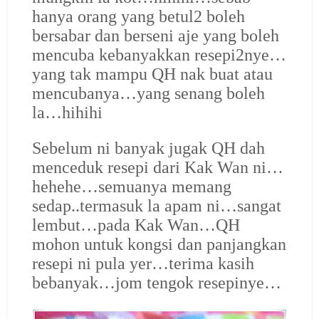
hanya orang yang betul2 boleh
bersabar dan berseni aje yang boleh
mencuba kebanyakkan resepi2nye…
yang tak mampu QH nak buat atau
mencubanya…yang senang boleh
la…hihihi
Sebelum ni banyak jugak QH dah
menceduk resepi dari Kak Wan ni…
hehehe…semuanya memang
sedap..termasuk la apam ni…sangat
lembut…pada Kak Wan…QH
mohon untuk kongsi dan panjangkan
resepi ni pula yer…terima kasih
bebanyak…jom tengok resepinye…