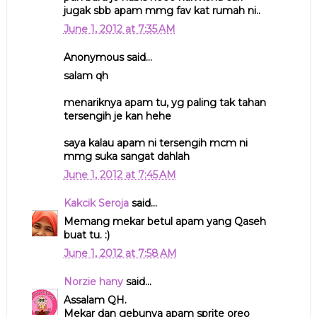
jugak sbb apam mmg fav kat rumah ni..
June 1, 2012 at 7:35 AM
Anonymous said...
salam qh
menariknya apam tu, yg paling tak tahan
tersengih je kan hehe
saya kalau apam ni tersengih mcm ni
mmg suka sangat dahlah
June 1, 2012 at 7:45 AM
Kakcik Seroja
said...
Memang mekar betul apam yang Qaseh
buat tu. :)
June 1, 2012 at 7:58 AM
Norzie hany
said...
Assalam QH.
Mekar dan gebunya apam sprite oreo