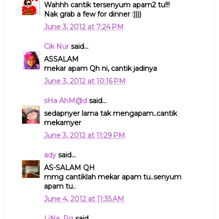
Wahhh cantik tersenyum apam2 tu!!!
Nak grab a few for dinner :))))
June 3, 2012 at 7:24 PM
Cik Nur
said...
ASSALAM
mekar apam Qh ni, cantik jadinya
June 3, 2012 at 10:16 PM
sHa AhM@d
said...
sedapnyer lama tak mengapam..cantik
mekarnyer
June 3, 2012 at 11:29 PM
ady
said...
AS-SALAM QH
mmg cantiklah mekar apam tu..senyum
apam tu..
June 4, 2012 at 11:35 AM
LiNa_Pg
said...