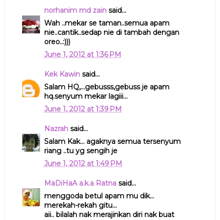
norhanim md zain
said...
Wah ..mekar se taman..semua apam
nie..cantik..sedap nie di tambah dengan
oreo..:)))
June 1, 2012 at 1:36 PM
Kek Kawin
said...
Salam HQ,...gebusss,gebuss je apam
hq.senyum mekar lagiii...
June 1, 2012 at 1:39 PM
Nazrah
said...
Salam Kak... agaknya semua tersenyum
riang ..tu yg sengih je
June 1, 2012 at 1:49 PM
MaDiHaA a.k.a Ratna
said...
menggoda betul apam mu dik...
merekah-rekah gitu...
aii.. bilalah nak merajinkan diri nak buat