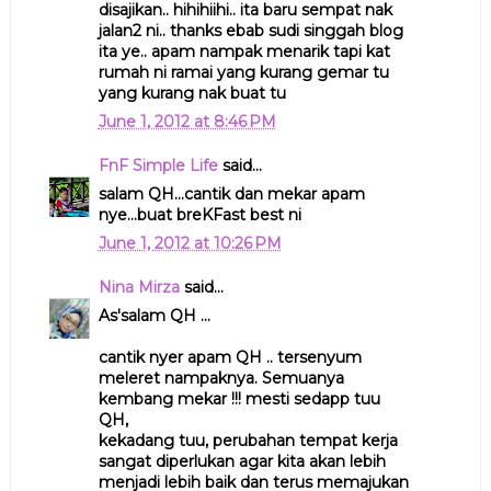
disajikan.. hihihiihi.. ita baru sempat nak
jalan2 ni.. thanks ebab sudi singgah blog
ita ye.. apam nampak menarik tapi kat
rumah ni ramai yang kurang gemar tu
yang kurang nak buat tu
June 1, 2012 at 8:46 PM
FnF Simple Life
said...
salam QH...cantik dan mekar apam
nye...buat breKFast best ni
June 1, 2012 at 10:26 PM
Nina Mirza
said...
As'salam QH ...
cantik nyer apam QH .. tersenyum
meleret nampaknya. Semuanya
kembang mekar !!! mesti sedapp tuu
QH,
kekadang tuu, perubahan tempat kerja
sangat diperlukan agar kita akan lebih
menjadi lebih baik dan terus memajukan