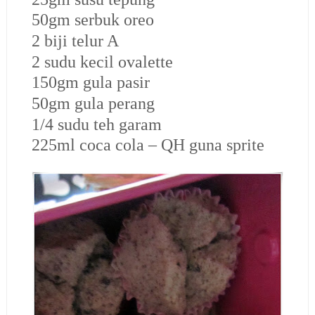
50gm serbuk oreo
2 biji telur A
2 sudu kecil ovalette
150gm gula pasir
50gm gula perang
1/4 sudu teh garam
225ml coca cola – QH guna sprite