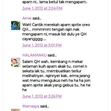
apam ni... lama betul tak mengapam..
June 1, 2012 at 2:04 PM
Amie
said...
Wah! Cantik merekah apam sprite oreo
QH.... mmmmm tengah rajin nak
mengapam ni, masuk list dulu ye QH
cayangggg.....
June 1, 2012 at 3:01 PM
HALAMANKU
said...
Salam QH wah.. kembang n mekar
setaman kuih apam akak tu.. comel n
sekata lak tu.. membuatkan terliur
melihatnyer.. rajinnyer kak.. erma jarang
wat menu mengukus neh ha ha ha join
apam sprite akak yang gebus tu.. he he
he
June 1, 2012 at 3:26 PM
Mamasya
said...