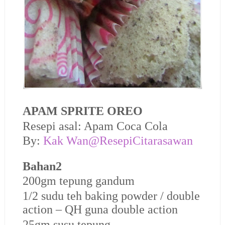
APAM SPRITE OREO
Resepi asal: Apam Coca Cola
By:
Kak Wan@ResepiCitarasawan
Bahan2
200gm tepung gandum
1/2 sudu teh baking powder / double
action – QH guna double action
25gm susu tepung