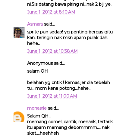
ni.Sis datang bawa piring ni...nak 2 biji ye.
June 1, 2012 at 8:10 AM
Asmara
said...
sprite pun sedap! yg penting bergas gitu
kan. teringin nak mkn apam pulak dah.
hehe..
June 1, 2012 at 10:38 AM
Anonymous said...
salam QH
belahan yg cntik ! kemas jer dia tebelah
tu....mcm kena potong...hehe...
June 1, 2012 at 11:00 AM
monasrie
said...
Salam QH...
memang comel, cantik, menarik, tertarik
itu apam memang debommmm.... nak
sket....heehheh