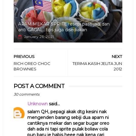
APAM MEKAR SPRITE resepi pasti jadi dan
anti GAGAL.. tips juga disediakan
January 26, 2021
PREVIOUS
NEXT
RICH OREO CHOC
TERIMA KASIH JELITA JUN
BROWNIES
2012
POST A COMMENT
30 comments
Unknown
said...
salam QH, pepagi akak dtg kesini nak
mengenden barang sebiji dua apam ni
cantiknya mekar dan segar bugar oreo
dah ada ni tapi sprite pulak boliaw cola
pun baru je habis heee nak kena cari