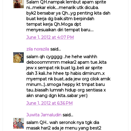
Salam QH.nampak lembut apam sprite
ni...mekar elok....menarik utk dicuba.
byk2 bersabar ya Qh...yg penting kita dah
buat kerja dg baik.sltm berpindah
tempat kerja Qh.Moga dpt
menyesuaikan diri tempat baru....
June 1, 2012 at 4:07 PM
zila norazila
said...
salam qh cygggg ..he hehe wahhh
debooommmm mekar2 apam tue..kita
jew x sempat nk buat lg..beli air sprite
dah 3 kali..he hhee tp habis diminum..x
myempat nk buat..ada jew org cilok amik
minum..:)..smoga heppy kt tmpat baru
tau..biasalh lumrah hidup org sentiasa x
akn snang dgn kita..sabar yer:)
June 1, 2012 at 6:36 PM
Juwita Jamaludin
said...
salam QH.. wah seronok nya tgk dia
masak hari2 ada je menu yang best2