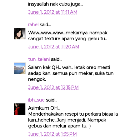
insyaallah nak cuba juga...
June 1, 2012 at 11:11 AM
rahel
said...
Waw..waw..waw...mekarnya..nampak
sangat texture apam yang gebu tu..
June 1, 2012 at 11:20 AM
tun_telani
said...
Salam kak QH.. wah.. letak oreo mesti
sedap kan. semua pun mekar, suka tun
nengok.
June 1, 2012 at 12:15 PM
ibh_sue
said...
Aslmkum QH..
Menderhakakan resepi tu perkara biasa la
kan..hehehe..Janji menjadi. Nampak
gebus dan mekar apam tu. :)
June 1, 2012 at 1:35 PM