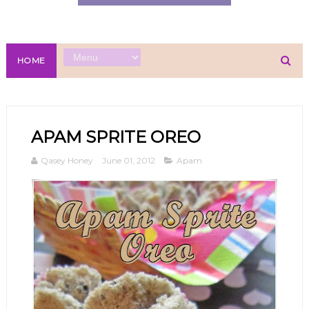
HOME
APAM SPRITE OREO
Qasey Honey
June 01, 2012
Apam