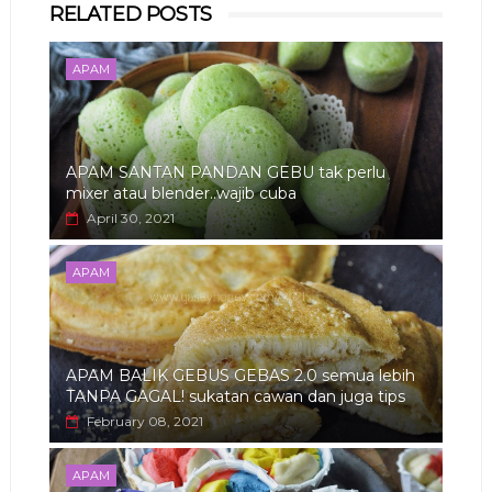
RELATED POSTS
app
APAM
APAM SANTAN PANDAN GEBU tak perlu
mixer atau blender..wajib cuba
April 30, 2021
APAM
APAM BALIK GEBUS GEBAS 2.0 semua lebih
TANPA GAGAL! sukatan cawan dan juga tips
February 08, 2021
APAM