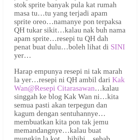
stok sprite banyak pula kat rumah
masa tu…tu yang terjadi apam
sprite oreo…namanye pon terpaksa
QH tukar sikit…kalau nak buh nama
apam sprite…resepi tu QH dah
penat buat dulu…boleh lihat di
SINI
yer…
Harap empunya resepi ni tak marah
la yer…resepi ni QH ambil dari
Kak
Wan@Resepi Citarasawan
…kalau
singgah ke blog Kak Wan ni…kita
semua pasti akan terpegun dan
kagum dengan sentuhannye…
membuatkan kita pon tak jemu
memandangnye…kalau buat
mungkin la kot…hihihi…sebab