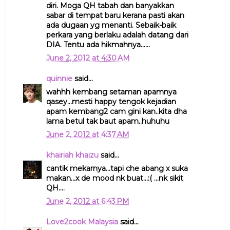
diri. Moga QH tabah dan banyakkan
sabar di tempat baru kerana pasti akan
ada dugaan yg menanti. Sebaik-baik
perkara yang berlaku adalah datang dari
DIA. Tentu ada hikmahnya......
June 2, 2012 at 4:30 AM
quinnie
said...
wahhh kembang setaman apamnya
qasey...mesti happy tengok kejadian
apam kembang2 cam gini kan..kita dha
lama betul tak baut apam..huhuhu
June 2, 2012 at 4:37 AM
khairiah khaizu
said...
cantik mekarnya...tapi che abang x suka
makan...x de mood nk buat...:( ...nk sikit
QH....
June 2, 2012 at 6:43 PM
Love2cook Malaysia
said...