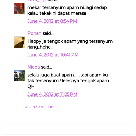
mekar tersenyum apam ni..lagi sedap
kalau tekak ni dapat merasa
June 4, 2012 at 8:54 PM
Rohah
said...
Happy je tengok apam yang tersenyum
riang..hehe..
June 4, 2012 at 10:41 PM
Nieda
said...
selalu juga buat apam.......tapi apam ku
tak tersenyum !Jelesnya tengok apam
QH
June 4, 2012 at 11:25 PM
Post a Comment