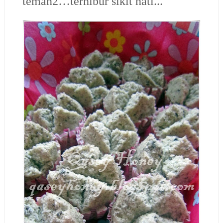
teman2…terhibur sikit hati...