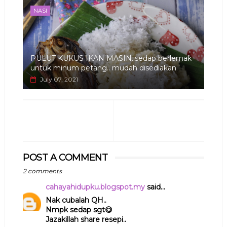
NASI
PULUT KUKUS IKAN MASIN..sedap berlemak
untuk minum petang.. mudah disediakan
July 07, 2021
POST A COMMENT
2 comments
cahayahidupku.blogspot.my
said...
Nak cubalah QH..
Nmpk sedap sgt😋
Jazakillah share resepi..