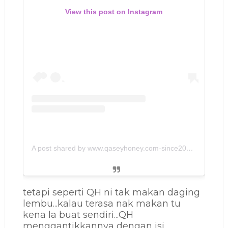
View this post on Instagram
A post shared by www.qaseyhoney.com-since2011🇲🇾 (@qaseyhoney)
tetapi seperti QH ni tak makan daging
lembu...kalau terasa nak makan tu
kena la buat sendiri...QH
menggantikkannya dengan isi