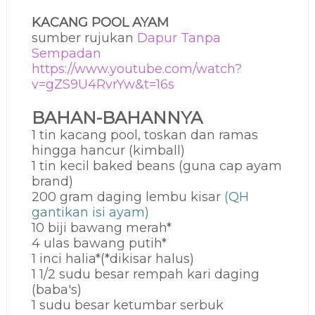
KACANG POOL AYAM
sumber rujukan
Dapur Tanpa
Sempadan
https://www.youtube.com/watch?
v=gZS9U4RvrYw&t=16s
BAHAN-BAHANNYA
1 tin kacang pool, toskan dan ramas
hingga hancur (kimball)
1 tin kecil baked beans (guna cap ayam
brand)
200 gram daging lembu kisar
(QH
gantikan isi ayam)
10 biji bawang merah*
4 ulas bawang putih*
1 inci halia*(*dikisar halus)
1 1/2 sudu besar rempah kari daging
(baba's)
1 sudu besar ketumbar serbuk