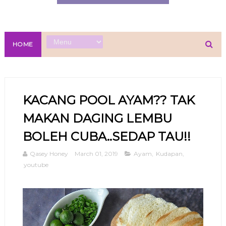
HOME
KACANG POOL AYAM?? TAK
MAKAN DAGING LEMBU
BOLEH CUBA..SEDAP TAU!!
Qasey Honey
March 01, 2019
Ayam
,
Kudapan
,
youtube