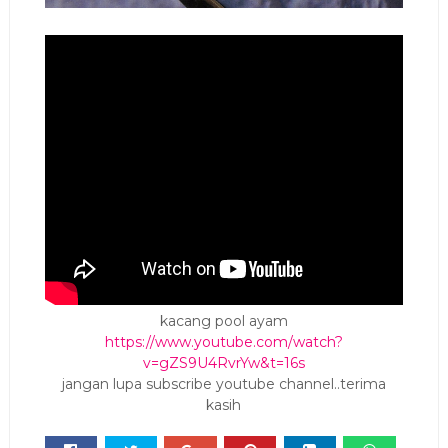
kacang pool ayam
https://www.youtube.com/watch?
v=gZS9U4RvrYw&t=16s
jangan lupa subscribe youtube channel..terima
kasih