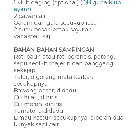
1 kiub daging (optional)
(QH guna kiub
ayam)
2 cawan air
Garam dan gula secukup rasa
2 sudu besar lemak sayuran
vanaspati saji
BAHAN-BAHAN SAMPINGAN
Roti paun atau roti perancis, potong,
sapu sedikit majerin dan panggang
sekejap
Telur, digoreng mata kerbau
secukupnya
Bawang besar, didadu
Cili hijau, dihiris
Cili merah, dihiris
Tomato, dididadu
Limau kasturi secukupnya, dibelah dua
Minyak sapi cair