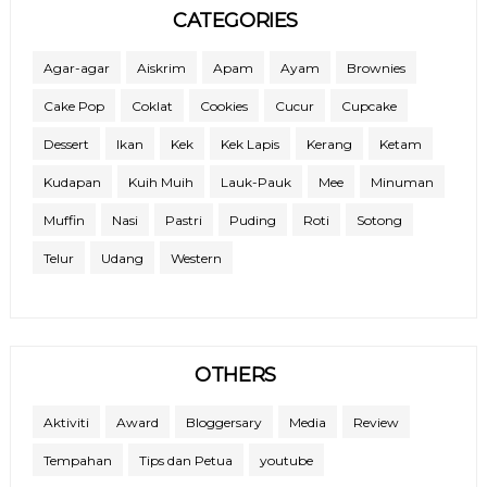
CATEGORIES
Agar-agar
Aiskrim
Apam
Ayam
Brownies
Cake Pop
Coklat
Cookies
Cucur
Cupcake
Dessert
Ikan
Kek
Kek Lapis
Kerang
Ketam
Kudapan
Kuih Muih
Lauk-Pauk
Mee
Minuman
Muffin
Nasi
Pastri
Puding
Roti
Sotong
Telur
Udang
Western
OTHERS
Aktiviti
Award
Bloggersary
Media
Review
Tempahan
Tips dan Petua
youtube