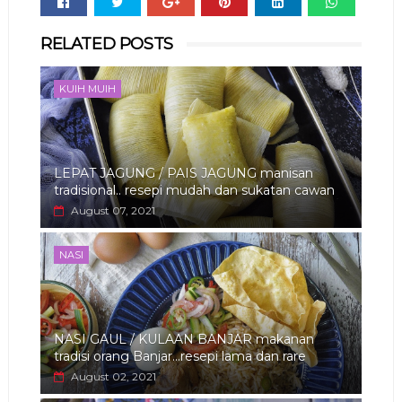
Whats
RELATED POSTS
app
KUIH MUIH
LEPAT JAGUNG / PAIS JAGUNG manisan
tradisional.. resepi mudah dan sukatan cawan
August 07, 2021
NASI
NASI GAUL / KULAAN BANJAR makanan
tradisi orang Banjar...resepi lama dan rare
August 02, 2021