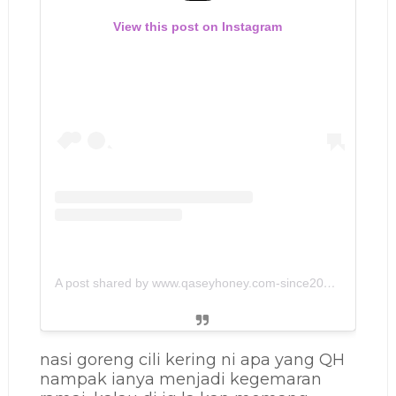
View this post on Instagram
A post shared by www.qaseyhoney.com-since2011🇲🇾 (@qaseyhoney)
nasi goreng cili kering ni apa yang QH
nampak ianya menjadi kegemaran