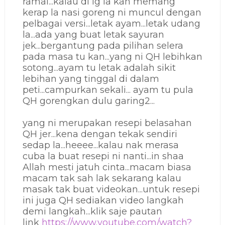
ramai...kalau di ig la kan memang
kerap la nasi goreng ni muncul dengan
pelbagai versi...letak ayam...letak udang
la...ada yang buat letak sayuran
jek...bergantung pada pilihan selera
pada masa tu kan...yang ni QH lebihkan
sotong...ayam tu letak adalah sikit
lebihan yang tinggal di dalam
peti...campurkan sekali... ayam tu pula
QH gorengkan dulu garing2...
yang ni merupakan resepi belasahan
QH jer...kena dengan tekak sendiri
sedap la...heeee...kalau nak merasa
cuba la buat resepi ni nanti...in shaa
Allah mesti jatuh cinta...macam biasa
macam tak sah lak sekarang kalau
masak tak buat videokan...untuk resepi
ini juga QH sediakan video langkah
demi langkah...klik saje pautan
link
https://www.youtube.com/watch?