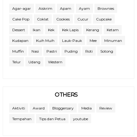
Agar-agar
Aiskrim
Apam
Ayam
Brownies
Cake Pop
Coklat
Cookies
Cucur
Cupcake
Dessert
Ikan
Kek
Kek Lapis
Kerang
Ketam
Kudapan
Kuih Muih
Lauk-Pauk
Mee
Minuman
Muffin
Nasi
Pastri
Puding
Roti
Sotong
Telur
Udang
Western
OTHERS
Aktiviti
Award
Bloggersary
Media
Review
Tempahan
Tips dan Petua
youtube