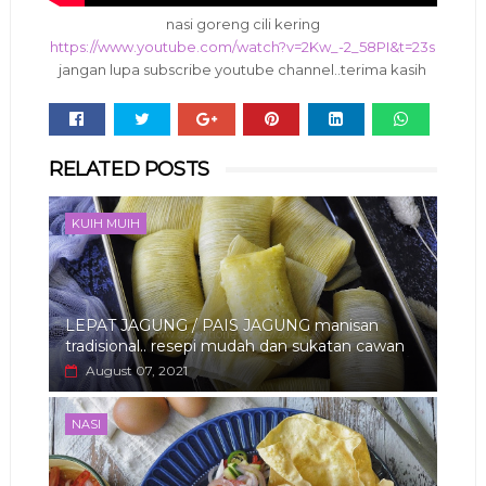
nasi goreng cili kering
https://www.youtube.com/watch?v=2Kw_-2_58PI&t=23s
jangan lupa subscribe youtube channel..terima kasih
Whats
RELATED POSTS
app
KUIH MUIH
LEPAT JAGUNG / PAIS JAGUNG manisan
tradisional.. resepi mudah dan sukatan cawan
August 07, 2021
NASI