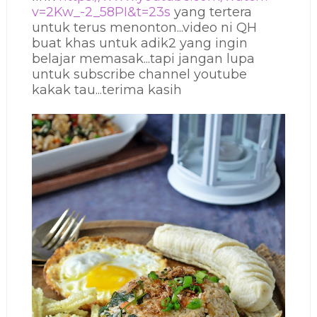
v=2Kw_-2_58PI&t=23s
yang tertera
untuk terus menonton...video ni QH
buat khas untuk adik2 yang ingin
belajar memasak...tapi jangan lupa
untuk subscribe channel youtube
kakak tau...terima kasih