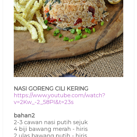
NASI GORENG CILI KERING
https://www.youtube.com/watch?
v=2Kw_-2_58PI&t=23s
bahan2
2-3 cawan nasi putih sejuk
4 biji bawang merah - hiris
2 ulas bawang putih - hiris