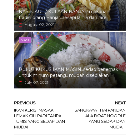
NASI GAUL / KULAAN BANJAR makanan
tradisi orang Banjar...resepi lama dan rare
August 02, 2021
NASI
PULUT KUKUS IKAN MASIN..sedap berlemak
untuk minum petang.. mudah disediakan
July 07, 2021
PREVIOUS
NEXT
IKAN KERISI MASAK
SANGKAYA THAI PANDAN
LEMAK CILI PADI TANPA
ALA BOAT NOODLE
TUMIS YANG SEDAP DAN
YANG SEDAP DAN
MUDAH
MUDAH