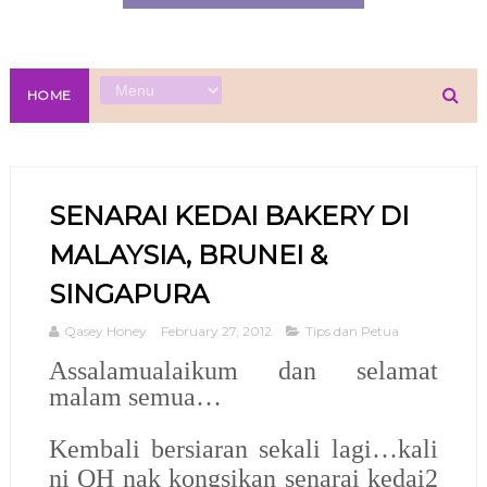
HOME
SENARAI KEDAI BAKERY DI
MALAYSIA, BRUNEI &
SINGAPURA
Qasey Honey
February 27, 2012
Tips dan Petua
Assalamualaikum dan selamat
malam semua…
Kembali bersiaran sekali lagi…kali
ni QH nak kongsikan senarai kedai2