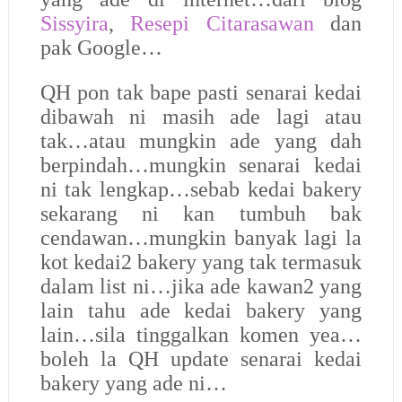
Sissyira
,
Resepi Citarasawan
dan
pak Google…
QH pon tak bape pasti senarai kedai
dibawah ni masih ade lagi atau
tak…atau mungkin ade yang dah
berpindah…mungkin senarai kedai
ni tak lengkap…sebab kedai bakery
sekarang ni kan tumbuh bak
cendawan…mungkin banyak lagi la
kot kedai2 bakery yang tak termasuk
dalam list ni…jika ade kawan2 yang
lain tahu ade kedai bakery yang
lain…sila tinggalkan komen yea…
boleh la QH update senarai kedai
bakery yang ade ni…