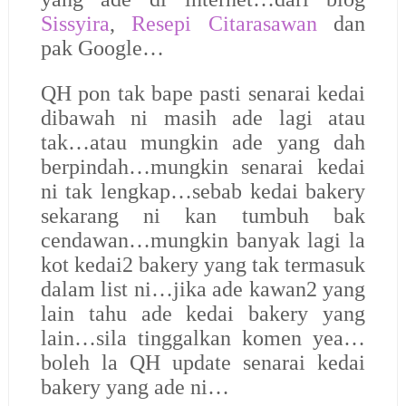
Sissyira
,
Resepi Citarasawan
dan
pak Google…
QH pon tak bape pasti senarai kedai
dibawah ni masih ade lagi atau
tak…atau mungkin ade yang dah
berpindah…mungkin senarai kedai
ni tak lengkap…sebab kedai bakery
sekarang ni kan tumbuh bak
cendawan…mungkin banyak lagi la
kot kedai2 bakery yang tak termasuk
dalam list ni…jika ade kawan2 yang
lain tahu ade kedai bakery yang
lain…sila tinggalkan komen yea…
boleh la QH update senarai kedai
bakery yang ade ni…