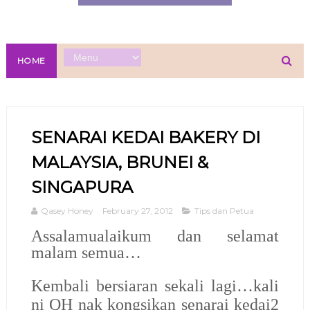
HOME
SENARAI KEDAI BAKERY DI
MALAYSIA, BRUNEI &
SINGAPURA
Qasey Honey
February 27, 2012
Tips dan Petua
Assalamualaikum dan selamat
malam semua…
Kembali bersiaran sekali lagi…kali
ni QH nak kongsikan senarai kedai2