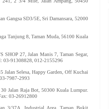
T
241, 2 3/4 Mile, Jalan Ampang, 50450
lan Gangsa SD3/5E, Sri Damansara, 52000
nga Tanjung 8, Taman Muda, 56100 Kuala
S SHOP
27, Jalan Manis 7, Taman Segar,
el: 03-91308828, 012-2155296
5 Jalan Selesa, Happy Garden, Off Kuchai
 03-7987-2993
30 Jalan Raja Bot, 50300 Kuala Lumpur.
Fax: 03-26912800
an 3/37A, Industrial Area, Taman Bukit