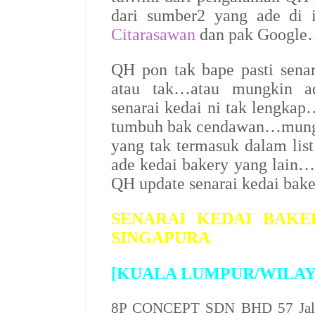
dari sumber2 yang ade di 
Citarasawan
dan pak Googl
QH pon tak bape pasti senar
atau tak…atau mungkin a
senarai kedai ni tak lengkap
tumbuh bak cendawan…mungki
yang tak termasuk dalam lis
ade kedai bakery yang lain…
QH update senarai kedai bak
SENARAI KEDAI BAKE
SINGAPURA
[KUALA LUMPUR/WILA
8P CONCEPT SDN BHD
57 Jal