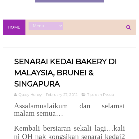
HOME
SENARAI KEDAI BAKERY DI
MALAYSIA, BRUNEI &
SINGAPURA
Qasey Honey
February 27, 2012
Tips dan Petua
Assalamualaikum dan selamat
malam semua…
Kembali bersiaran sekali lagi…kali
ni QH nak kongsikan senarai kedai2