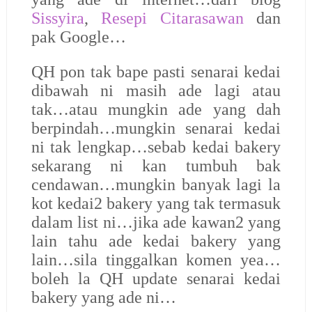
Sissyira
,
Resepi Citarasawan
dan
pak Google…
QH pon tak bape pasti senarai kedai
dibawah ni masih ade lagi atau
tak…atau mungkin ade yang dah
berpindah…mungkin senarai kedai
ni tak lengkap…sebab kedai bakery
sekarang ni kan tumbuh bak
cendawan…mungkin banyak lagi la
kot kedai2 bakery yang tak termasuk
dalam list ni…jika ade kawan2 yang
lain tahu ade kedai bakery yang
lain…sila tinggalkan komen yea…
boleh la QH update senarai kedai
bakery yang ade ni…