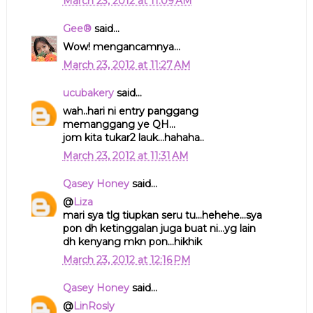
March 23, 2012 at 11:09 AM
Gee®
said...
Wow! mengancamnya...
March 23, 2012 at 11:27 AM
ucubakery
said...
wah..hari ni entry panggang
memanggang ye QH...
jom kita tukar2 lauk...hahaha..
March 23, 2012 at 11:31 AM
Qasey Honey
said...
@
Liza
mari sya tlg tiupkan seru tu...hehehe...sya
pon dh ketinggalan juga buat ni...yg lain
dh kenyang mkn pon...hikhik
March 23, 2012 at 12:16 PM
Qasey Honey
said...
@
LinRosly