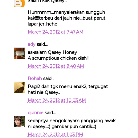
Salam kak Qasey...
Hurrmmm...menyelerakan sungguh
kak!!!!terbau dari jauh nie...buat perut
lapar jer..hehe
March 24, 2012 at 7:47 AM
ady
said...
as-salam Qasey Honey
A scrumptious chicken dish!!
March 24, 2012 at 9:40 AM
Rohah
said...
Pagi2 dah tgk menu enak2, tergugat
hati nie Qasey..
March 24, 2012 at 10:03 AM
quinnie
said...
sedapnya nengok ayam panggang awak
ni qasey...:) gambar pun cantik..:)
March 24, 2012 at 1:03 PM