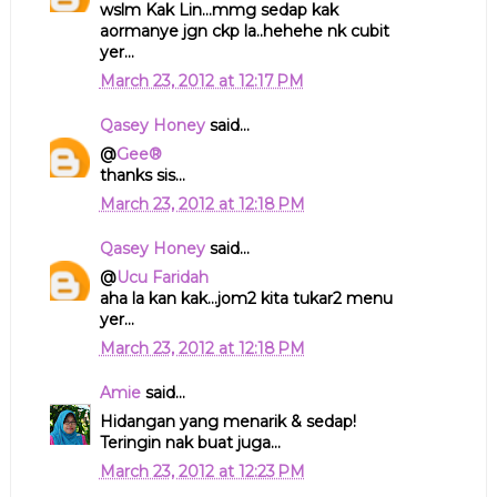
wslm Kak Lin...mmg sedap kak
aormanye jgn ckp la..hehehe nk cubit
yer...
March 23, 2012 at 12:17 PM
Qasey Honey
said...
@
Gee®
thanks sis...
March 23, 2012 at 12:18 PM
Qasey Honey
said...
@
Ucu Faridah
aha la kan kak...jom2 kita tukar2 menu
yer...
March 23, 2012 at 12:18 PM
Amie
said...
Hidangan yang menarik & sedap!
Teringin nak buat juga...
March 23, 2012 at 12:23 PM