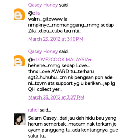
Qasey Honey
said...
@
zila
wslm...gitewww la
nmpknye...memanggang...mmg sedap
Zila...xtipu...cuba tau ntii..
March 23, 2012 at 3:16 PM
Qasey Honey
said...
@
♥LOVE2COOK MALAYSIA♥
hehehe...mmg sedap Love...
thnx Love AWARD tu...terharu
sgt2..huhuhu...cm nk pengsan pon ade
ni...tqvm ats support yg u berikan...jap lg
QH collect yer...
March 23, 2012 at 3:27 PM
rahel
said...
Salam Qasey...dari jau dah hidu bau yang
harum semerbak...macam nak terkam je
ayam panggang tu..ada kentangnya..gue
suka tu..