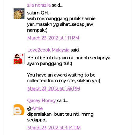
zila norazila
said...
salam QH.
wah memanggang pulak harinie
yer..masakn yg sihat..sedap jew
nampak.:)
March 23, 2012 at 1:11 PM
Love2cook Malaysia
said...
Betul betul dugaan ni...ooooh sedapnya
ayam panggang tu! :)
You have an award waiting to be
collected from my site, silakan ya :)
March 23, 2012 at 1:56 PM
Qasey Honey
said...
@
Amie
dipersilakan...buat tau nti...mmg
sedappp..
March 23, 2012 at 3:14 PM