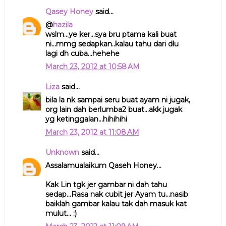
Qasey Honey
said...
@
hazila
wslm...ye ker...sya bru ptama kali buat
ni...mmg sedapkan..kalau tahu dari dlu
lagi dh cuba...hehehe
March 23, 2012 at 10:58 AM
Liza
said...
bila la nk sampai seru buat ayam ni jugak,
org lain dah berlumba2 buat...akk jugak
yg ketinggalan...hihihihi
March 23, 2012 at 11:08 AM
Unknown
said...
Assalamualaikum Qaseh Honey...
Kak Lin tgk jer gambar ni dah tahu
sedap...Rasa nak cubit jer Ayam tu...nasib
baiklah gambar kalau tak dah masuk kat
mulut... :)