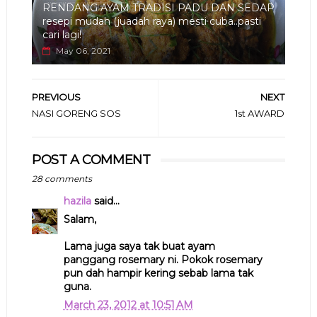
RENDANG AYAM TRADISI PADU DAN SEDAP
resepi mudah (juadah raya) mesti cuba..pasti
cari lagi!
May 06, 2021
PREVIOUS
NEXT
NASI GORENG SOS
1st AWARD
POST A COMMENT
28 comments
hazila
said...
Salam,
Lama juga saya tak buat ayam
panggang rosemary ni. Pokok rosemary
pun dah hampir kering sebab lama tak
guna.
March 23, 2012 at 10:51 AM