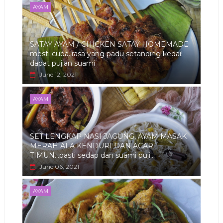
AYAM
SATAY AYAM / CHICKEN SATAY HOMEMADE
mesti cuba..rasa yang padu setanding kedai!
dapat pujian suami
June 12, 2021
AYAM
SET LENGKAP NASI JAGUNG, AYAM MASAK
MERAH ALA KENDURI DAN ACAR
TIMUN...pasti sedap dan suami puji...
June 06, 2021
AYAM