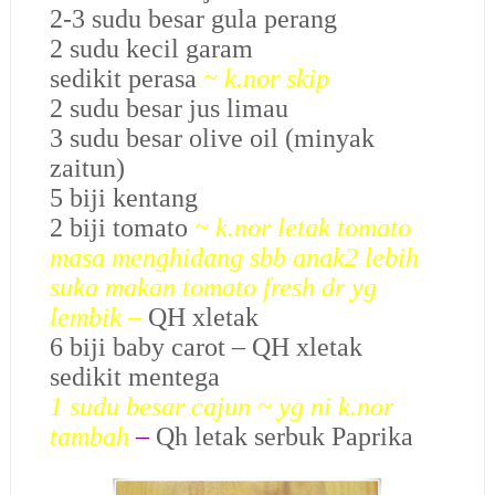
2-3 sudu besar gula perang
2 sudu kecil garam
sedikit perasa
~ k.nor skip
2 sudu besar jus limau
3 sudu besar olive oil (minyak
zaitun)
5 biji kentang
2 biji tomato
~ k.nor letak tomato
masa menghidang sbb anak2 lebih
suka makan tomato fresh dr yg
lembik
–
QH xletak
6 biji baby carot – QH xletak
sedikit mentega
1 sudu besar cajun ~ yg ni k.nor
tambah
–
Qh letak serbuk Paprika