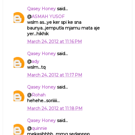
Qasey Honey
said...
@
ASMAH YUSOF
wslm as...ye ker spi ke sna
baunya...jemputla mjamu mata aje
yer...hikhik
March 24, 2012 at 11:16 PM
Qasey Honey
said...
@
ady
wslm...tq
March 24, 2012 at 11:17 PM
Qasey Honey
said...
@
Rohah
hehehe...soriiiii...
March 24, 2012 at 11:18 PM
Qasey Honey
said...
@
quinnie
mekasihhhh...mmg sedapppp