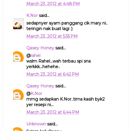
March 23, 2012 at 4:48 PM
K.Nor
said...
sedapnyer ayam panggang cik mary ni..
teringin nak buat lagi :)
March 23, 2012 at 5:55 PM
Qasey Honey
said...
@
rahel
wslm Rahel...wah terbau spi sna
yerkkk...hehehe..
March 23, 2012 at 6:42 PM
Qasey Honey
said...
@
K.Nor
mmg sedapkan K.Nor..tima kasih byk2
yer resepi ni...
March 23, 2012 at 6:44 PM
Unknown
said...