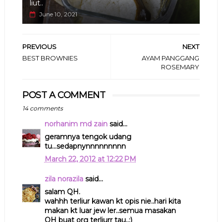
liut..
June 10, 2021
PREVIOUS
NEXT
BEST BROWNIES
AYAM PANGGANG
ROSEMARY
POST A COMMENT
14 comments
norhanim md zain
said...
geramnya tengok udang
tu...sedapnynnnnnnnnn
March 22, 2012 at 12:22 PM
zila norazila
said...
salam QH.
wahhh terliur kawan kt opis nie..hari kita
makan kt luar jew ler..semua masakan
QH buat org terliurr tau..:)