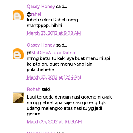
Qasey Honey
said...
@
rahel
fuhhh selera Rahel mmg
mantpppp...hihihi
March 23, 2012 at 9:08 AM
Qasey Honey
said...
@
MaDiHaA a.k.a Ratna
mmg betul tu kak...sya buat menu ni spi
ke ptg bru buat menu yang lain
pula...hehehe
March 23, 2012 at 12:14 PM
Rohah
said...
Lagi tergoda dengan nasi goreng ni,akak
mmg pebret apa saje nasi goreng.Tgk
udang melengko atas nasi tu yg jadi
geram..
March 24, 2012 at 10:19 AM