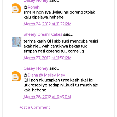
Qasey Honey
said...
@
Rohah
sma la ngn sya...kalau nsi goreng xtolak
kalu dipelawa..hehehe
March 24, 2012 at 11:22 PM
Sheery Dream Cakes
said...
terima kasih QH sbb sudi mencuba resipi
akak nie... wah cantiknya bekas tuk
simpan nasi goreng tu... comel.. :)
March 27, 2012 at 11:50 PM
Qasey Honey
said...
@
Diana @ Melley Mey
QH pon nk ucapkan tima kasih skali lg
utk resepi yg sedap ni...kuali tu murah aje
kak...hehehe
March 28, 2012 at 6:43 PM
Post a Comment