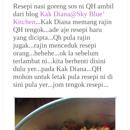
Resepi nasi goreng sos ni QH ambil
dari blog
Kak Diana@Sky Blue’
Kitchen
...Kak Diana memang rajin
QH tengok...ade aje resepi baru
yang dicipta...Qh pula rajin
jugak...rajin menceduk resepi
orang...hehehe...ok la sebelum
terlambat ni...kita berhenti disini
dulu yer...pada Kak Diana...QH
mohon untuk letak pula resepi ni di
sini pula yer...jom tengok resepi...