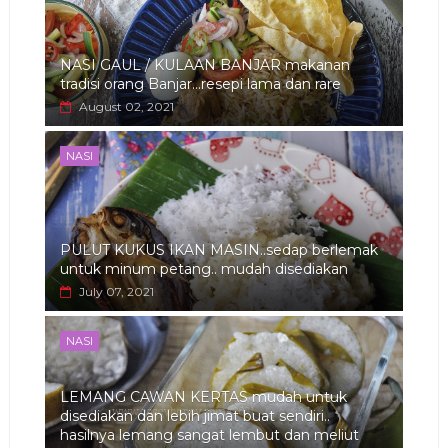
NASI GAUL / KULAAN BANJAR makanan
tradisi orang Banjar...resepi lama dan rare
August 02, 2021
NASI
PULUT KUKUS IKAN MASIN..sedap berlemak
untuk minum petang.. mudah disediakan
July 07, 2021
NASI
LEMANG CAWAN KERTAS mudah untuk
disediakan dan lebih jimat buat sendiri..
hasilnya lemang sangat lembut dan meliut