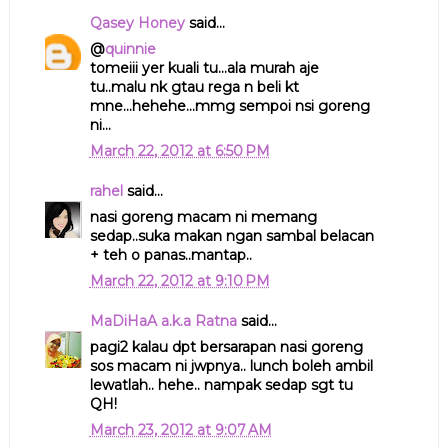
Qasey Honey
said...
@
quinnie
tomeiii yer kuali tu...ala murah aje
tu..malu nk gtau rega n beli kt
mne...hehehe...mmg sempoi nsi goreng
ni...
March 22, 2012 at 6:50 PM
rahel
said...
nasi goreng macam ni memang
sedap..suka makan ngan sambal belacan
+ teh o panas..mantap..
March 22, 2012 at 9:10 PM
MaDiHaA a.k.a Ratna
said...
pagi2 kalau dpt bersarapan nasi goreng
sos macam ni jwpnya.. lunch boleh ambil
lewatlah.. hehe.. nampak sedap sgt tu
QH!
March 23, 2012 at 9:07 AM