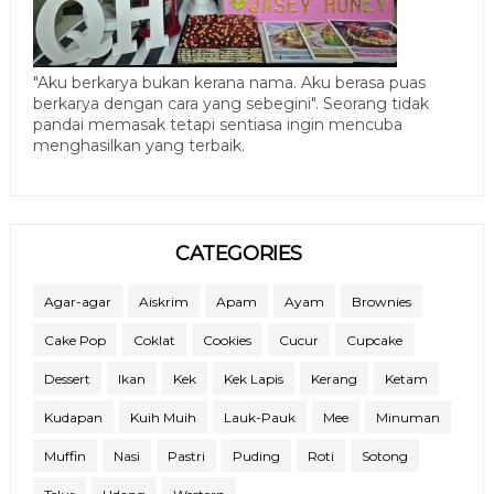
"Aku berkarya bukan kerana nama. Aku berasa puas
berkarya dengan cara yang sebegini". Seorang tidak
pandai memasak tetapi sentiasa ingin mencuba
menghasilkan yang terbaik.
CATEGORIES
Agar-agar
Aiskrim
Apam
Ayam
Brownies
Cake Pop
Coklat
Cookies
Cucur
Cupcake
Dessert
Ikan
Kek
Kek Lapis
Kerang
Ketam
Kudapan
Kuih Muih
Lauk-Pauk
Mee
Minuman
Muffin
Nasi
Pastri
Puding
Roti
Sotong