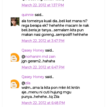
March 22, 2012 at 1:37 PM
quinnie
said...
ala tomeinya kuali dia...beli kat mana ni?
rega berapa ek? hehehhe macam le nak
beli..beria je tanya....semalam kita pun
makan nasi goreng...sempoiii!!! hehhehe
March 22, 2012 at 3:47 PM
Qasey Honey
said...
@
norhanim md zain
jgn geram2...hahaha
March 22, 2012 at 6:47 PM
Qasey Honey
said...
@
zila
wslm...sma la kita pon mkn kt kntin
aje...menu ni cuti hujung mgu
punya...hehehe...tq Zila
March 22, 2012 at 6:48 PM