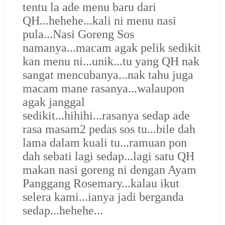
tentu la ade menu baru dari
QH...hehehe...kali ni menu nasi
pula...Nasi Goreng Sos
namanya...macam agak pelik sedikit
kan menu ni...unik...tu yang QH nak
sangat mencubanya...nak tahu juga
macam mane rasanya...walaupon
agak janggal
sedikit...hihihi...rasanya sedap ade
rasa masam2 pedas sos tu...bile dah
lama dalam kuali tu...ramuan pon
dah sebati lagi sedap...lagi satu QH
makan nasi goreng ni dengan Ayam
Panggang Rosemary...kalau ikut
selera kami...ianya jadi berganda
sedap...hehehe...