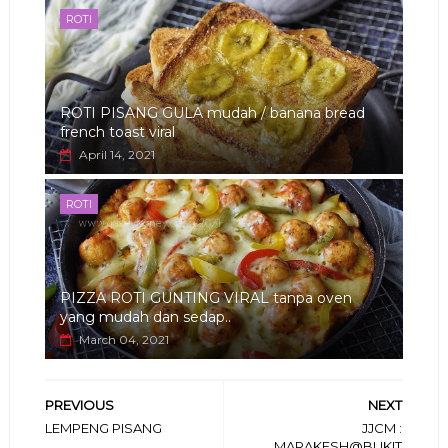
ROTI
ROTI PISANG GULA mudah / banana bread
french toast viral
April 14, 2021
ROTI
PIZZA ROTI GUNTING VIRAL tanpa oven
yang mudah dan sedap..
March 04, 2021
PREVIOUS
NEXT
LEMPENG PISANG
JJCM :
MARAKESH@BUKIT