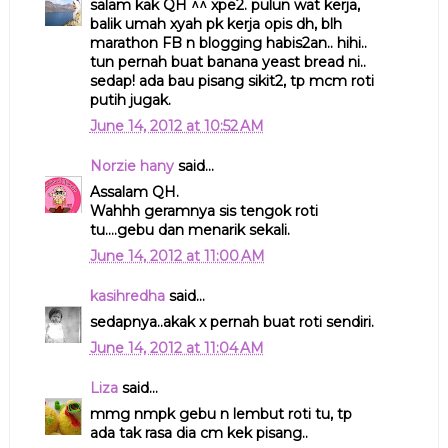
salam kak QH ^^ xpe2. pulun wat kerja,
balik umah xyah pk kerja opis dh, blh
marathon FB n blogging habis2an.. hihi..
tun pernah buat banana yeast bread ni..
sedap! ada bau pisang sikit2, tp mcm roti
putih jugak.
June 14, 2012 at 10:52 AM
Norzie hany
said...
Assalam QH.
Wahhh geramnya sis tengok roti
tu....gebu dan menarik sekali.
June 14, 2012 at 11:00 AM
kasihredha
said...
sedapnya..akak x pernah buat roti sendiri.
June 14, 2012 at 11:04 AM
Liza
said...
mmg nmpk gebu n lembut roti tu, tp
ada tak rasa dia cm kek pisang..