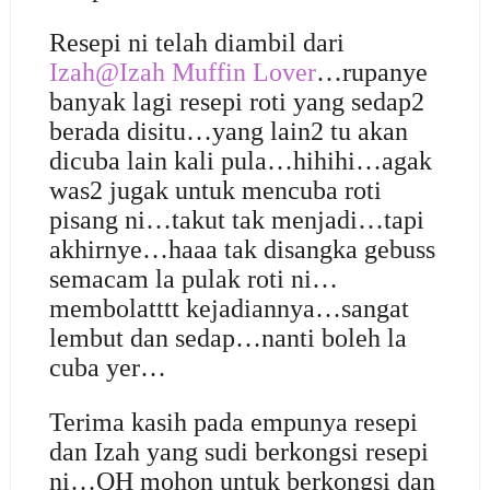
Resepi ni telah diambil dari
Izah@Izah Muffin Lover
…rupanye
banyak lagi resepi roti yang sedap2
berada disitu…yang lain2 tu akan
dicuba lain kali pula…hihihi…agak
was2 jugak untuk mencuba roti
pisang ni…takut tak menjadi…tapi
akhirnye…haaa tak disangka gebuss
semacam la pulak roti ni…
membolatttt kejadiannya…sangat
lembut dan sedap…nanti boleh la
cuba yer…
Terima kasih pada empunya resepi
dan Izah yang sudi berkongsi resepi
ni…QH mohon untuk berkongsi dan