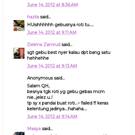
June 14, 2012 at 8:36 AM
hazila
said...
HUishhhhhh gebusnya roti tu.....
June 14, 2012 at 9:11 AM
Delima Zamrud
said...
sgt gebu best nyer kalau dpt bang satu
hehhehhe
June 14, 2012 at 9:13 AM
Anonymous said...
Salam QH,
besnya tgk roti yg gebu gebas mcm
nie...jelez u..!
tp sy x pandai buat roti...~ failed !!! keras
kelentung jadinya....hahaha....
June 14, 2012 at 9:14 AM
Masya
said...