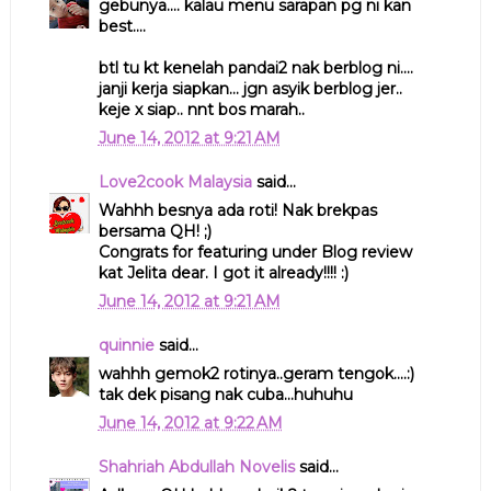
gebunya.... kalau menu sarapan pg ni kan
best....
btl tu kt kenelah pandai2 nak berblog ni....
janji kerja siapkan... jgn asyik berblog jer..
keje x siap.. nnt bos marah..
June 14, 2012 at 9:21 AM
Love2cook Malaysia
said...
Wahhh besnya ada roti! Nak brekpas
bersama QH! ;)
Congrats for featuring under Blog review
kat Jelita dear. I got it already!!!! :)
June 14, 2012 at 9:21 AM
quinnie
said...
wahhh gemok2 rotinya..geram tengok....:)
tak dek pisang nak cuba...huhuhu
June 14, 2012 at 9:22 AM
Shahriah Abdullah Novelis
said...