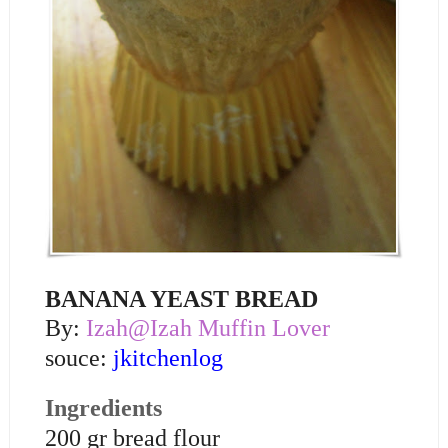
BANANA YEAST BREAD
By:
Izah@Izah Muffin Lover
souce:
jkitchenlog
Ingredients
200 gr bread flour