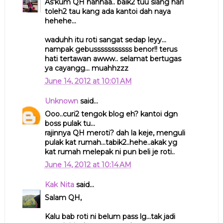
As'kum QH hahhaa.. baik2 tuu siang hari
toleh2 tau kang ada kantoi dah naya
hehehe...
waduhh itu roti sangat sedap leyy...
nampak gebusssssssssss benor!! terus
hati tertawan awww.. selamat bertugas
ya cayangg... muahhzzz
June 14, 2012 at 10:01 AM
Unknown
said...
Ooo..curi2 tengok blog eh? kantoi dgn
boss pulak tu...
rajinnya QH meroti? dah la keje, menguli
pulak kat rumah...tabik2..hehe..akak yg
kat rumah melepak ni pun beli je roti..
June 14, 2012 at 10:14 AM
Kak Nita
said...
Salam QH,
Kalu bab roti ni belum pass lg...tak jadi