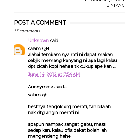
BINTANG
POST A COMMENT
33 comments
Unknown
said...
salam QH..
alahai tembam nya roti ni dapat makan
sebjik memang kenyang ni apa lagi kalau
dpt cicah kopi hehee tk cukup ape kan ...
June 14, 2012 at 7:54 AM
Anonymous said...
salam qh
bestnya tengok org meroti, tah bilalah
nak dtg angin meroti ni
apapun nampak sangat gebu, mesti
sedap kan, kalau ofis dekat boleh lah
mengendeng hehe