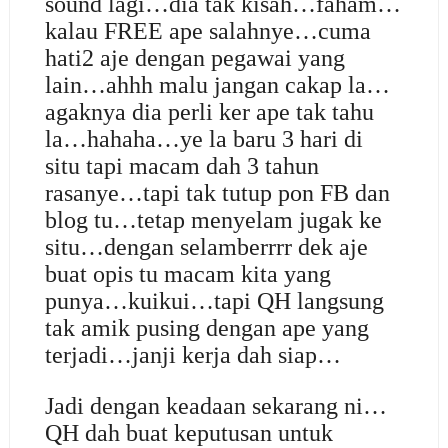
sound lagi…dia tak kisah…faham…
kalau FREE ape salahnye…cuma
hati2 aje dengan pegawai yang
lain…ahhh malu jangan cakap la…
agaknya dia perli ker ape tak tahu
la…hahaha…ye la baru 3 hari di
situ tapi macam dah 3 tahun
rasanye…tapi tak tutup pon FB dan
blog tu…tetap menyelam jugak ke
situ…dengan selamberrrr dek aje
buat opis tu macam kita yang
punya…kuikui…tapi QH langsung
tak amik pusing dengan ape yang
terjadi…janji kerja dah siap…
Jadi dengan keadaan sekarang ni…
QH dah buat keputusan untuk