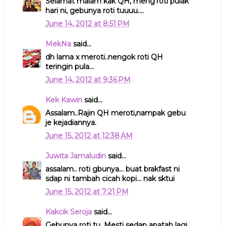
Selamat malam kak QH, meng'roti pulak
hari ni, gebunya roti tuuuu....
June 14, 2012 at 8:51 PM
MekNa
said...
dh lama x meroti..nengok roti QH
teringin pula...
June 14, 2012 at 9:36 PM
Kek Kawin
said...
Assalam..Rajin QH meroti,nampak gebu
je kejadiannya.
June 15, 2012 at 12:38 AM
Juwita Jamaludin
said...
assalam.. roti gbunya... buat brakfast ni
sdap ni tambah cicah kopi... nak sktui
June 15, 2012 at 7:21 PM
Kakcik Seroja
said...
Gebunya roti tu. Mesti sedap apatah lagi