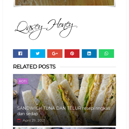
Whats
RELATED POSTS
app
ROTI
SANDWICH TUNA DAN TELUR resepi ringkas
dan sedap
April 29, 2021