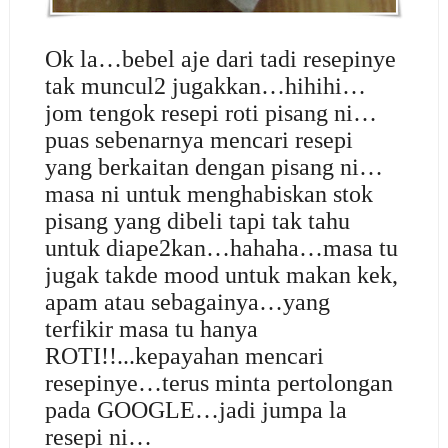
Ok la…bebel aje dari tadi resepinye
tak muncul2 jugakkan…hihihi…
jom tengok resepi roti pisang ni…
puas sebenarnya mencari resepi
yang berkaitan dengan pisang ni…
masa ni untuk menghabiskan stok
pisang yang dibeli tapi tak tahu
untuk diape2kan…hahaha…masa tu
jugak takde mood untuk makan kek,
apam atau sebagainya…yang
terfikir masa tu hanya
ROTI!!...kepayahan mencari
resepinye…terus minta pertolongan
pada GOOGLE…jadi jumpa la
resepi ni…