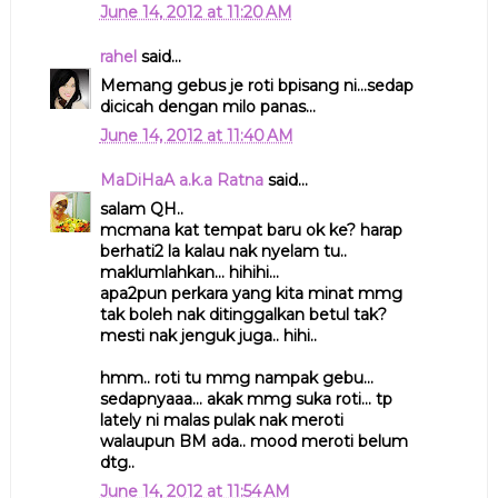
June 14, 2012 at 11:20 AM
rahel
said...
Memang gebus je roti bpisang ni...sedap
dicicah dengan milo panas...
June 14, 2012 at 11:40 AM
MaDiHaA a.k.a Ratna
said...
salam QH..
mcmana kat tempat baru ok ke? harap
berhati2 la kalau nak nyelam tu..
maklumlahkan... hihihi...
apa2pun perkara yang kita minat mmg
tak boleh nak ditinggalkan betul tak?
mesti nak jenguk juga.. hihi..
hmm.. roti tu mmg nampak gebu...
sedapnyaaa... akak mmg suka roti... tp
lately ni malas pulak nak meroti
walaupun BM ada.. mood meroti belum
dtg..
June 14, 2012 at 11:54 AM