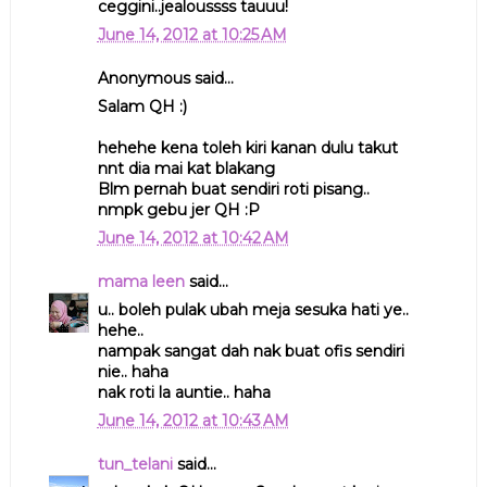
ceggini..jealoussss tauuu!
June 14, 2012 at 10:25 AM
Anonymous said...
Salam QH :)
hehehe kena toleh kiri kanan dulu takut
nnt dia mai kat blakang
Blm pernah buat sendiri roti pisang..
nmpk gebu jer QH :P
June 14, 2012 at 10:42 AM
mama leen
said...
u.. boleh pulak ubah meja sesuka hati ye..
hehe..
nampak sangat dah nak buat ofis sendiri
nie.. haha
nak roti la auntie.. haha
June 14, 2012 at 10:43 AM
tun_telani
said...