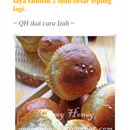
saya tambah 2 sudu besar tepung
lagi.
~ QH ikut cara Izah ~