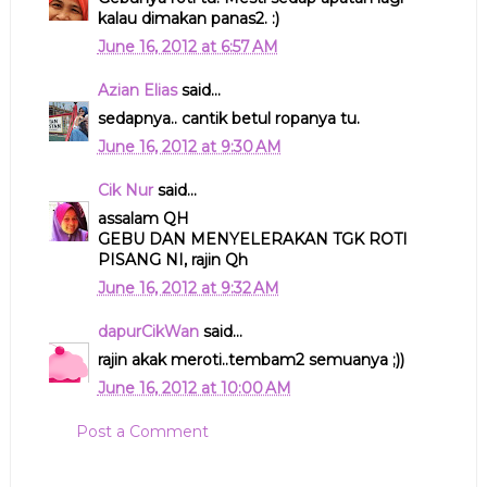
kalau dimakan panas2. :)
June 16, 2012 at 6:57 AM
Azian Elias
said...
sedapnya.. cantik betul ropanya tu.
June 16, 2012 at 9:30 AM
Cik Nur
said...
assalam QH
GEBU DAN MENYELERAKAN TGK ROTI
PISANG NI, rajin Qh
June 16, 2012 at 9:32 AM
dapurCikWan
said...
rajin akak meroti..tembam2 semuanya ;))
June 16, 2012 at 10:00 AM
Post a Comment