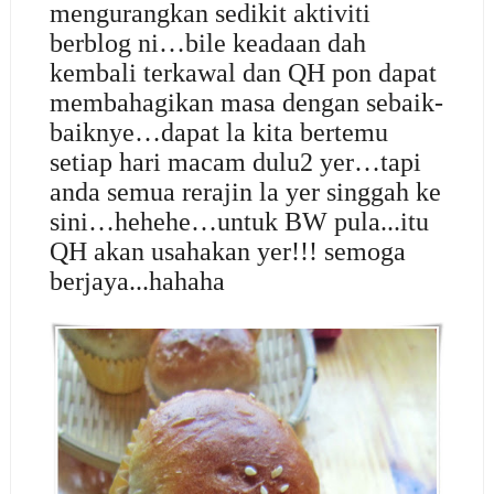
mengurangkan sedikit aktiviti
berblog ni…bile keadaan dah
kembali terkawal dan QH pon dapat
membahagikan masa dengan sebaik-
baiknye…dapat la kita bertemu
setiap hari macam dulu2 yer…tapi
anda semua rerajin la yer singgah ke
sini…hehehe…untuk BW pula...itu
QH akan usahakan yer!!! semoga
berjaya...hahaha