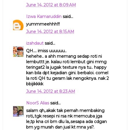
June 14, 2012 at 8:09 AM
Izwa Kamaruddin
said...
yummmeehhh!!!
June 14, 2012 at 8:15 AM
izahdaut
said...
QH.... imiss uuuuuu..
hehehe.. a ahh memang sedap roti ni
lembuttt je. kalau roti lembut gini mmg
teringat2 la jugak texture nya tu.. happy
kan bila dpt kejadian gini. berbaloi. comel
la roti QH tu geram lak nengoknya. nak 2
bbijikkkk
June 14, 2012 at 8:23 AM
NoorS Alias
said...
salam qh,.akak tak pernah membaking
roti,.tgk resepi ni rsa nk memcuba jga
le,tp kna cri bm dlu la,.sesapa ada cdgan
bm yg murah dan jual kt mna ya?.