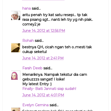
hana
said...
aritu penah try kat satu resepi... tp tak
rasa pisang sgt... nanti leh try yg nih plak..
comey2 je
June 14, 2012 at 12:56 PM
Rohah
said...
bestnya QH, cicah ngan teh o..mesti tak
cukup seketul
June 14, 2012 at 2:41 PM
Farah Deeb
said...
Menariknya. Nampak tekstur dia cam
gebuzzzs sangat! I loike!
My latest Entry :)
Finally- Baiti Jannati siap sudah!
June 14, 2012 at 4:01 PM
Evelyn Gemina
said...