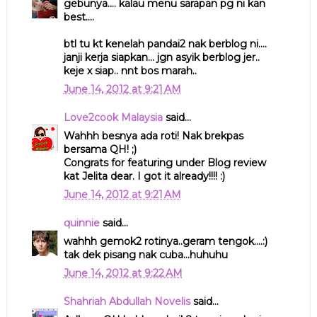
gebunya.... kalau menu sarapan pg ni kan
best....
btl tu kt kenelah pandai2 nak berblog ni....
janji kerja siapkan... jgn asyik berblog jer..
keje x siap.. nnt bos marah..
June 14, 2012 at 9:21 AM
Love2cook Malaysia
said...
Wahhh besnya ada roti! Nak brekpas
bersama QH! ;)
Congrats for featuring under Blog review
kat Jelita dear. I got it already!!!! :)
June 14, 2012 at 9:21 AM
quinnie
said...
wahhh gemok2 rotinya..geram tengok....:)
tak dek pisang nak cuba...huhuhu
June 14, 2012 at 9:22 AM
Shahriah Abdullah Novelis
said...