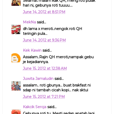
Selamat malam kak QH, meng'roti pulak
hari ni, gebunya roti tuuuu....
June 14, 2012 at 8:51 PM
MekNa
said...
dh lama x meroti..nengok roti QH
teringin pula...
June 14, 2012 at 9:36 PM
Kek Kawin
said...
Assalam..Rajin QH meroti,nampak gebu
je kejadiannya.
June 15, 2012 at 12:38 AM
Juwita Jamaludin
said...
assalam.. roti gbunya... buat brakfast ni
sdap ni tambah cicah kopi... nak sktui
June 15, 2012 at 7:21 PM
Kakcik Seroja
said...
Gebunya roti tu. Mesti sedap apatah lagi