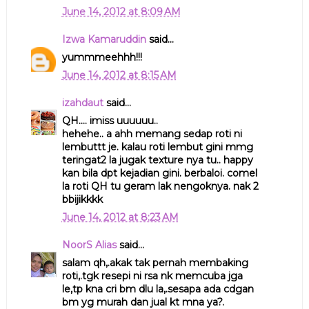
June 14, 2012 at 8:09 AM
Izwa Kamaruddin
said...
yummmeehhh!!!
June 14, 2012 at 8:15 AM
izahdaut
said...
QH.... imiss uuuuuu..
hehehe.. a ahh memang sedap roti ni
lembuttt je. kalau roti lembut gini mmg
teringat2 la jugak texture nya tu.. happy
kan bila dpt kejadian gini. berbaloi. comel
la roti QH tu geram lak nengoknya. nak 2
bbijikkkk
June 14, 2012 at 8:23 AM
NoorS Alias
said...
salam qh,.akak tak pernah membaking
roti,.tgk resepi ni rsa nk memcuba jga
le,tp kna cri bm dlu la,.sesapa ada cdgan
bm yg murah dan jual kt mna ya?.