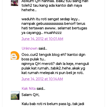
As'kum QH hahhaa.. baik2 tuu siang hari
toleh2 tau kang ada kantoi dah naya
hehehe...
waduhh itu roti sangat sedap leyy...
nampak gebusssssssssss benor!! terus
hati tertawan awww.. selamat bertugas
ya cayangg... muahhzzz
June 14, 2012 at 10:01 AM
Unknown
said...
Ooo..curi2 tengok blog eh? kantoi dgn
boss pulak tu...
rajinnya QH meroti? dah la keje, menguli
pulak kat rumah...tabik2..hehe..akak yg
kat rumah melepak ni pun beli je roti..
June 14, 2012 at 10:14 AM
Kak Nita
said...
Salam QH,
Kalu bab roti ni belum pass lg...tak jadi