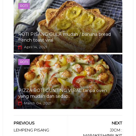
ROTI
ROTI PISANG GULA mudah / banana bread
french toast viral
April 14, 2021
ROTI
PIZZA ROTI GUNTING VIRAL tanpa oven
yang mudah dan sedap..
March 04, 2021
PREVIOUS
NEXT
LEMPENG PISANG
JJCM :
MARAKESH@BUKIT