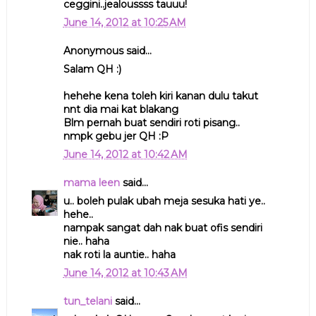
ceggini..jealoussss tauuu!
June 14, 2012 at 10:25 AM
Anonymous said...
Salam QH :)
hehehe kena toleh kiri kanan dulu takut
nnt dia mai kat blakang
Blm pernah buat sendiri roti pisang..
nmpk gebu jer QH :P
June 14, 2012 at 10:42 AM
mama leen
said...
u.. boleh pulak ubah meja sesuka hati ye..
hehe..
nampak sangat dah nak buat ofis sendiri
nie.. haha
nak roti la auntie.. haha
June 14, 2012 at 10:43 AM
tun_telani
said...