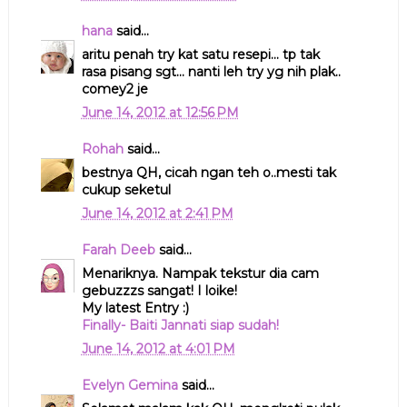
hana
said...
aritu penah try kat satu resepi... tp tak
rasa pisang sgt... nanti leh try yg nih plak..
comey2 je
June 14, 2012 at 12:56 PM
Rohah
said...
bestnya QH, cicah ngan teh o..mesti tak
cukup seketul
June 14, 2012 at 2:41 PM
Farah Deeb
said...
Menariknya. Nampak tekstur dia cam
gebuzzzs sangat! I loike!
My latest Entry :)
Finally- Baiti Jannati siap sudah!
June 14, 2012 at 4:01 PM
Evelyn Gemina
said...