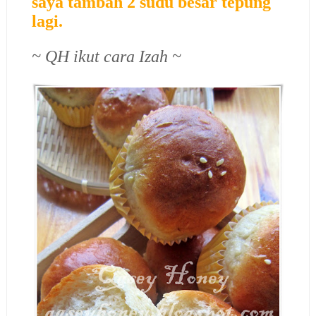
saya tambah 2 sudu besar tepung
lagi.
~ QH ikut cara Izah ~