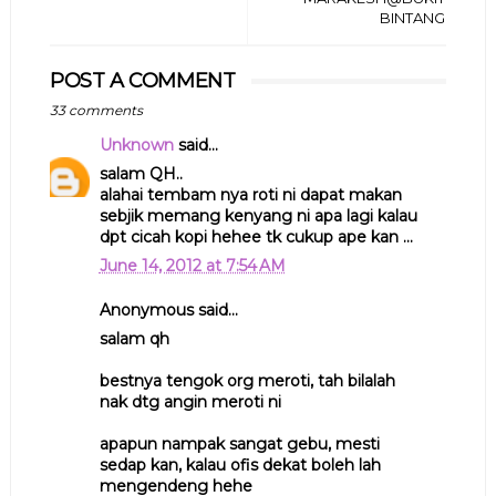
BINTANG
POST A COMMENT
33 comments
Unknown
said...
salam QH..
alahai tembam nya roti ni dapat makan
sebjik memang kenyang ni apa lagi kalau
dpt cicah kopi hehee tk cukup ape kan ...
June 14, 2012 at 7:54 AM
Anonymous said...
salam qh
bestnya tengok org meroti, tah bilalah
nak dtg angin meroti ni
apapun nampak sangat gebu, mesti
sedap kan, kalau ofis dekat boleh lah
mengendeng hehe