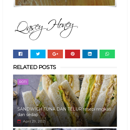
Whats
RELATED POSTS
app
ROTI
SANDWICH TUNA DAN TELUR resepi ringkas
dan sedap
April 29, 2021