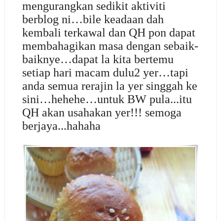
mengurangkan sedikit aktiviti
berblog ni…bile keadaan dah
kembali terkawal dan QH pon dapat
membahagikan masa dengan sebaik-
baiknye…dapat la kita bertemu
setiap hari macam dulu2 yer…tapi
anda semua rerajin la yer singgah ke
sini…hehehe…untuk BW pula...itu
QH akan usahakan yer!!! semoga
berjaya...hahaha