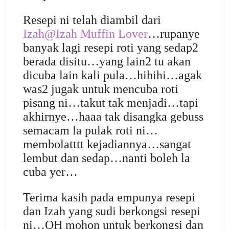
Resepi ni telah diambil dari
Izah@Izah Muffin Lover
…rupanye
banyak lagi resepi roti yang sedap2
berada disitu…yang lain2 tu akan
dicuba lain kali pula…hihihi…agak
was2 jugak untuk mencuba roti
pisang ni…takut tak menjadi…tapi
akhirnye…haaa tak disangka gebuss
semacam la pulak roti ni…
membolatttt kejadiannya…sangat
lembut dan sedap…nanti boleh la
cuba yer…
Terima kasih pada empunya resepi
dan Izah yang sudi berkongsi resepi
ni…QH mohon untuk berkongsi dan