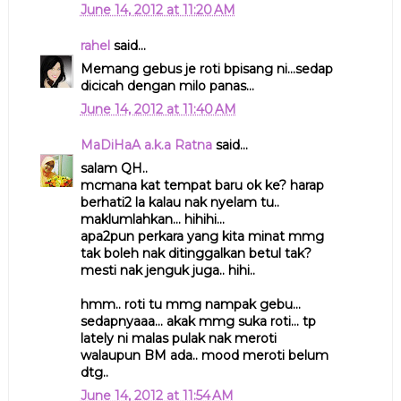
June 14, 2012 at 11:20 AM
rahel
said...
Memang gebus je roti bpisang ni...sedap
dicicah dengan milo panas...
June 14, 2012 at 11:40 AM
MaDiHaA a.k.a Ratna
said...
salam QH..
mcmana kat tempat baru ok ke? harap
berhati2 la kalau nak nyelam tu..
maklumlahkan... hihihi...
apa2pun perkara yang kita minat mmg
tak boleh nak ditinggalkan betul tak?
mesti nak jenguk juga.. hihi..
hmm.. roti tu mmg nampak gebu...
sedapnyaaa... akak mmg suka roti... tp
lately ni malas pulak nak meroti
walaupun BM ada.. mood meroti belum
dtg..
June 14, 2012 at 11:54 AM