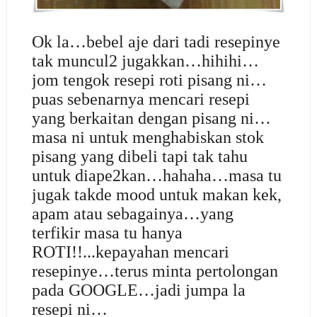
Ok la…bebel aje dari tadi resepinye
tak muncul2 jugakkan…hihihi…
jom tengok resepi roti pisang ni…
puas sebenarnya mencari resepi
yang berkaitan dengan pisang ni…
masa ni untuk menghabiskan stok
pisang yang dibeli tapi tak tahu
untuk diape2kan…hahaha…masa tu
jugak takde mood untuk makan kek,
apam atau sebagainya…yang
terfikir masa tu hanya
ROTI!!...kepayahan mencari
resepinye…terus minta pertolongan
pada GOOGLE…jadi jumpa la
resepi ni…