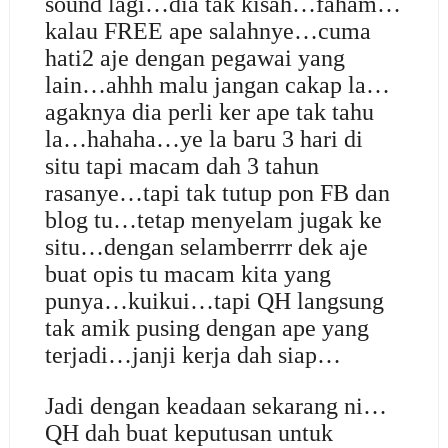
sound lagi…dia tak kisah…faham…
kalau FREE ape salahnye…cuma
hati2 aje dengan pegawai yang
lain…ahhh malu jangan cakap la…
agaknya dia perli ker ape tak tahu
la…hahaha…ye la baru 3 hari di
situ tapi macam dah 3 tahun
rasanye…tapi tak tutup pon FB dan
blog tu…tetap menyelam jugak ke
situ…dengan selamberrrr dek aje
buat opis tu macam kita yang
punya…kuikui…tapi QH langsung
tak amik pusing dengan ape yang
terjadi…janji kerja dah siap…
Jadi dengan keadaan sekarang ni…
QH dah buat keputusan untuk