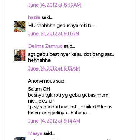
June 14, 2012 at 8:36 AM
hazila
said...
HUishhhhhh gebusnya roti tu.....
June 14, 2012 at 9:11 AM
Delima Zamrud
said...
sgt gebu best nyer kalau dpt bang satu
hehhehhe
June 14, 2012 at 9:13 AM
Anonymous said...
Salam QH,
besnya tgk roti yg gebu gebas mcm
nie...jelez u..!
tp sy x pandai buat roti...~ failed !!! keras
kelentung jadinya....hahaha....
June 14, 2012 at 9:14 AM
Masya
said...