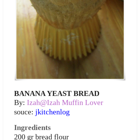
BANANA YEAST BREAD
By:
Izah@Izah Muffin Lover
souce:
jkitchenlog
Ingredients
200 gr bread flour