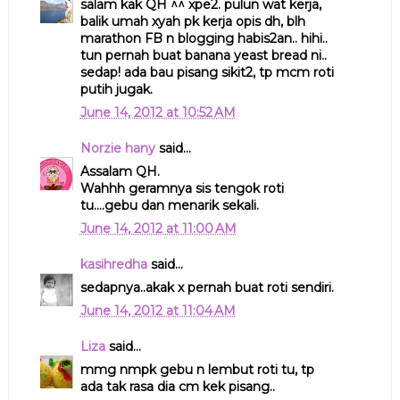
salam kak QH ^^ xpe2. pulun wat kerja,
balik umah xyah pk kerja opis dh, blh
marathon FB n blogging habis2an.. hihi..
tun pernah buat banana yeast bread ni..
sedap! ada bau pisang sikit2, tp mcm roti
putih jugak.
June 14, 2012 at 10:52 AM
Norzie hany
said...
Assalam QH.
Wahhh geramnya sis tengok roti
tu....gebu dan menarik sekali.
June 14, 2012 at 11:00 AM
kasihredha
said...
sedapnya..akak x pernah buat roti sendiri.
June 14, 2012 at 11:04 AM
Liza
said...
mmg nmpk gebu n lembut roti tu, tp
ada tak rasa dia cm kek pisang..