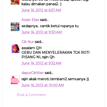
kalau dimakan panas2. :)
June 16, 2012 at 6:57 AM
Azian Elias
said...
sedapnya.. cantik betul ropanya tu.
June 16, 2012 at 9:30 AM
Cik Nur
said...
assalam QH
GEBU DAN MENYELERAKAN TGK ROTI
PISANG NI, rajin Qh
June 16, 2012 at 9:32 AM
dapurCikWan
said...
rajin akak meroti..tembam2 semuanya ;))
June 16, 2012 at 10:00 AM
Post a Comment