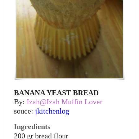
BANANA YEAST BREAD
By:
Izah@Izah Muffin Lover
souce:
jkitchenlog
Ingredients
200 gr bread flour