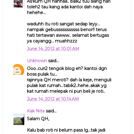
As'kum QH hahhaa.. baik2 tuu siang hari
toleh2 tau kang ada kantoi dah naya
hehehe...
waduhh itu roti sangat sedap leyy...
nampak gebusssssssssss benor!! terus
hati tertawan awww.. selamat bertugas
ya cayangg... muahhzzz
June 14, 2012 at 10:01 AM
Unknown
said...
Ooo..curi2 tengok blog eh? kantoi dgn
boss pulak tu...
rajinnya QH meroti? dah la keje, menguli
pulak kat rumah...tabik2..hehe..akak yg
kat rumah melepak ni pun beli je roti..
June 14, 2012 at 10:14 AM
Kak Nita
said...
Salam QH,
Kalu bab roti ni belum pass lg...tak jadi