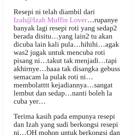
Resepi ni telah diambil dari
Izah@Izah Muffin Lover
…rupanye
banyak lagi resepi roti yang sedap2
berada disitu…yang lain2 tu akan
dicuba lain kali pula…hihihi…agak
was2 jugak untuk mencuba roti
pisang ni…takut tak menjadi…tapi
akhirnye…haaa tak disangka gebuss
semacam la pulak roti ni…
membolatttt kejadiannya…sangat
lembut dan sedap…nanti boleh la
cuba yer…
Terima kasih pada empunya resepi
dan Izah yang sudi berkongsi resepi
ni…QH mohon untuk berkongsi dan