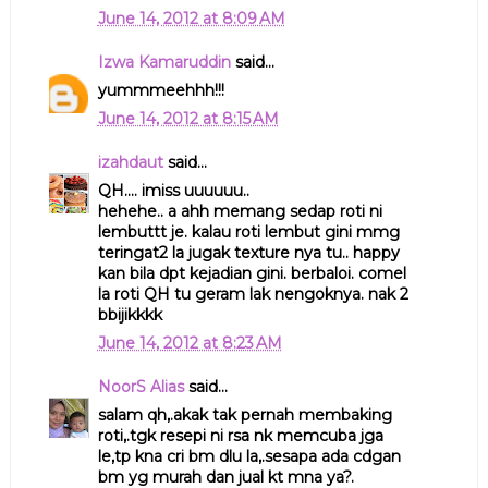
June 14, 2012 at 8:09 AM
Izwa Kamaruddin
said...
yummmeehhh!!!
June 14, 2012 at 8:15 AM
izahdaut
said...
QH.... imiss uuuuuu..
hehehe.. a ahh memang sedap roti ni
lembuttt je. kalau roti lembut gini mmg
teringat2 la jugak texture nya tu.. happy
kan bila dpt kejadian gini. berbaloi. comel
la roti QH tu geram lak nengoknya. nak 2
bbijikkkk
June 14, 2012 at 8:23 AM
NoorS Alias
said...
salam qh,.akak tak pernah membaking
roti,.tgk resepi ni rsa nk memcuba jga
le,tp kna cri bm dlu la,.sesapa ada cdgan
bm yg murah dan jual kt mna ya?.