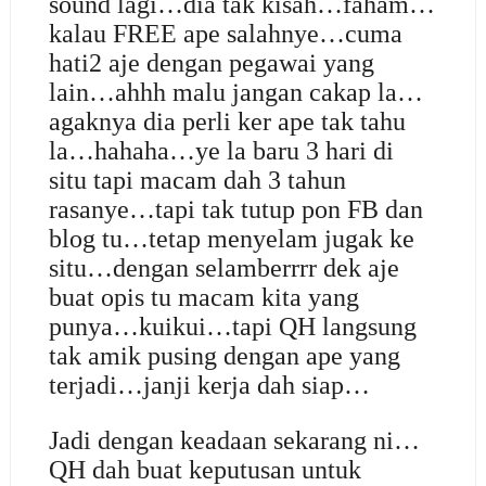
sound lagi…dia tak kisah…faham…
kalau FREE ape salahnye…cuma
hati2 aje dengan pegawai yang
lain…ahhh malu jangan cakap la…
agaknya dia perli ker ape tak tahu
la…hahaha…ye la baru 3 hari di
situ tapi macam dah 3 tahun
rasanye…tapi tak tutup pon FB dan
blog tu…tetap menyelam jugak ke
situ…dengan selamberrrr dek aje
buat opis tu macam kita yang
punya…kuikui…tapi QH langsung
tak amik pusing dengan ape yang
terjadi…janji kerja dah siap…
Jadi dengan keadaan sekarang ni…
QH dah buat keputusan untuk