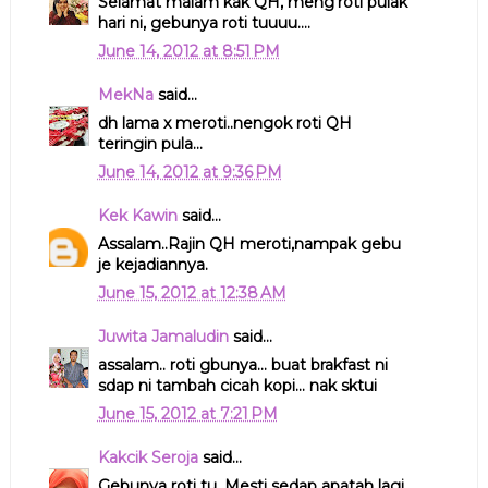
Selamat malam kak QH, meng'roti pulak
hari ni, gebunya roti tuuuu....
June 14, 2012 at 8:51 PM
MekNa
said...
dh lama x meroti..nengok roti QH
teringin pula...
June 14, 2012 at 9:36 PM
Kek Kawin
said...
Assalam..Rajin QH meroti,nampak gebu
je kejadiannya.
June 15, 2012 at 12:38 AM
Juwita Jamaludin
said...
assalam.. roti gbunya... buat brakfast ni
sdap ni tambah cicah kopi... nak sktui
June 15, 2012 at 7:21 PM
Kakcik Seroja
said...
Gebunya roti tu. Mesti sedap apatah lagi