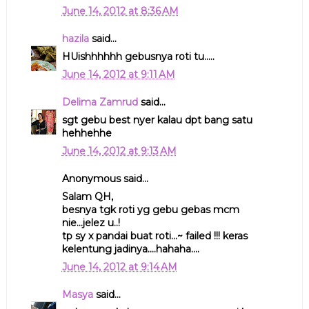
June 14, 2012 at 8:36 AM
hazila
said...
HUishhhhhh gebusnya roti tu.....
June 14, 2012 at 9:11 AM
Delima Zamrud
said...
sgt gebu best nyer kalau dpt bang satu
hehhehhe
June 14, 2012 at 9:13 AM
Anonymous said...
Salam QH,
besnya tgk roti yg gebu gebas mcm
nie...jelez u..!
tp sy x pandai buat roti...~ failed !!! keras
kelentung jadinya....hahaha....
June 14, 2012 at 9:14 AM
Masya
said...