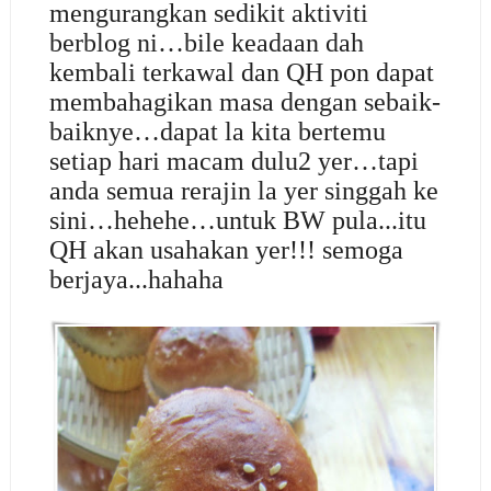
mengurangkan sedikit aktiviti
berblog ni…bile keadaan dah
kembali terkawal dan QH pon dapat
membahagikan masa dengan sebaik-
baiknye…dapat la kita bertemu
setiap hari macam dulu2 yer…tapi
anda semua rerajin la yer singgah ke
sini…hehehe…untuk BW pula...itu
QH akan usahakan yer!!! semoga
berjaya...hahaha