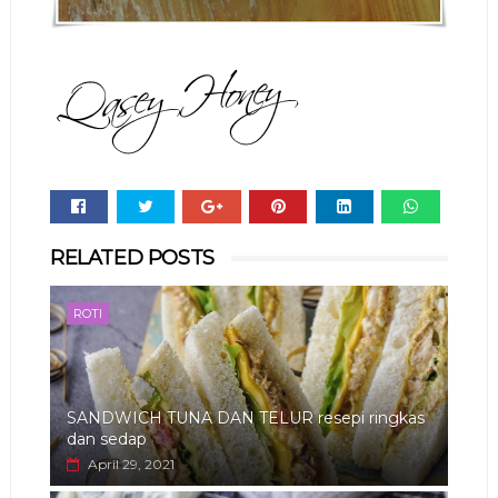
Whats
RELATED POSTS
app
ROTI
SANDWICH TUNA DAN TELUR resepi ringkas
dan sedap
April 29, 2021