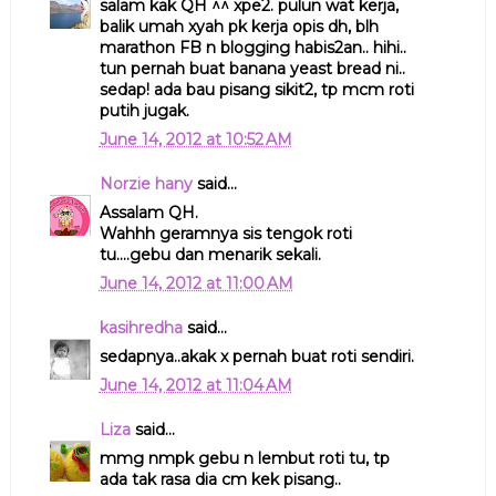
salam kak QH ^^ xpe2. pulun wat kerja,
balik umah xyah pk kerja opis dh, blh
marathon FB n blogging habis2an.. hihi..
tun pernah buat banana yeast bread ni..
sedap! ada bau pisang sikit2, tp mcm roti
putih jugak.
June 14, 2012 at 10:52 AM
Norzie hany
said...
Assalam QH.
Wahhh geramnya sis tengok roti
tu....gebu dan menarik sekali.
June 14, 2012 at 11:00 AM
kasihredha
said...
sedapnya..akak x pernah buat roti sendiri.
June 14, 2012 at 11:04 AM
Liza
said...
mmg nmpk gebu n lembut roti tu, tp
ada tak rasa dia cm kek pisang..