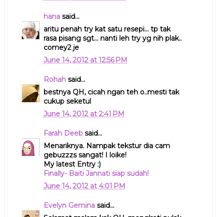
hana
said...
aritu penah try kat satu resepi... tp tak
rasa pisang sgt... nanti leh try yg nih plak..
comey2 je
June 14, 2012 at 12:56 PM
Rohah
said...
bestnya QH, cicah ngan teh o..mesti tak
cukup seketul
June 14, 2012 at 2:41 PM
Farah Deeb
said...
Menariknya. Nampak tekstur dia cam
gebuzzzs sangat! I loike!
My latest Entry :)
Finally- Baiti Jannati siap sudah!
June 14, 2012 at 4:01 PM
Evelyn Gemina
said...