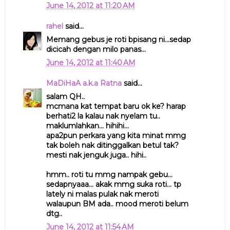
June 14, 2012 at 11:20 AM
rahel
said...
Memang gebus je roti bpisang ni...sedap
dicicah dengan milo panas...
June 14, 2012 at 11:40 AM
MaDiHaA a.k.a Ratna
said...
salam QH..
mcmana kat tempat baru ok ke? harap
berhati2 la kalau nak nyelam tu..
maklumlahkan... hihihi...
apa2pun perkara yang kita minat mmg
tak boleh nak ditinggalkan betul tak?
mesti nak jenguk juga.. hihi..
hmm.. roti tu mmg nampak gebu...
sedapnyaaa... akak mmg suka roti... tp
lately ni malas pulak nak meroti
walaupun BM ada.. mood meroti belum
dtg..
June 14, 2012 at 11:54 AM