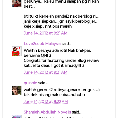
gebunya.... kalau menu sarapan pg ni kan
best....
btl tu kt kenelah pandai2 nak berblog ni....
janji kerja siapkan... jgn asyik berblog jer..
keje x siap.. nnt bos marah..
June 14, 2012 at 9:21 AM
Love2cook Malaysia
said...
Wahhh besnya ada roti! Nak brekpas
bersama QH! ;)
Congrats for featuring under Blog review
kat Jelita dear. I got it already!!!! :)
June 14, 2012 at 9:21 AM
quinnie
said...
wahhh gemok2 rotinya..geram tengok....:)
tak dek pisang nak cuba...huhuhu
June 14, 2012 at 9:22 AM
Shahriah Abdullah Novelis
said...