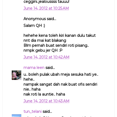
ceggini..jealoussss tauuu!
June 14, 2012 at 10:25 AM
Anonymous said...
Salam QH :)
hehehe kena toleh kiri kanan dulu takut
nnt dia mai kat blakang
Blm pernah buat sendiri roti pisang..
nmpk gebu jer QH :P
June 14, 2012 at 10:42 AM
mama leen
said...
u.. boleh pulak ubah meja sesuka hati ye..
hehe..
nampak sangat dah nak buat ofis sendiri
nie.. haha
nak roti la auntie.. haha
June 14, 2012 at 10:43 AM
tun_telani
said...