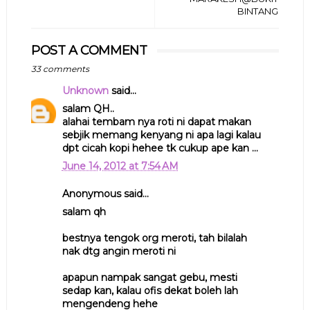
BINTANG
POST A COMMENT
33 comments
Unknown
said...
salam QH..
alahai tembam nya roti ni dapat makan
sebjik memang kenyang ni apa lagi kalau
dpt cicah kopi hehee tk cukup ape kan ...
June 14, 2012 at 7:54 AM
Anonymous said...
salam qh
bestnya tengok org meroti, tah bilalah
nak dtg angin meroti ni
apapun nampak sangat gebu, mesti
sedap kan, kalau ofis dekat boleh lah
mengendeng hehe