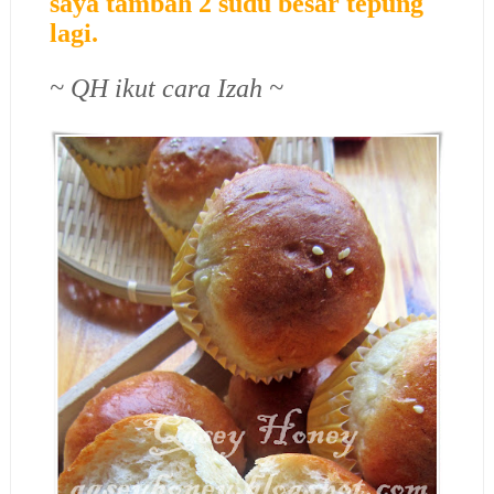
saya tambah 2 sudu besar tepung
lagi.
~ QH ikut cara Izah ~