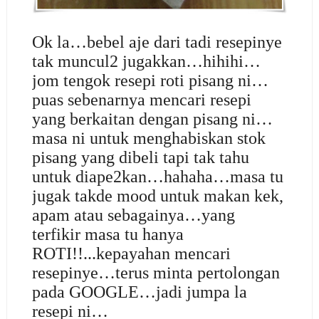
Ok la…bebel aje dari tadi resepinye
tak muncul2 jugakkan…hihihi…
jom tengok resepi roti pisang ni…
puas sebenarnya mencari resepi
yang berkaitan dengan pisang ni…
masa ni untuk menghabiskan stok
pisang yang dibeli tapi tak tahu
untuk diape2kan…hahaha…masa tu
jugak takde mood untuk makan kek,
apam atau sebagainya…yang
terfikir masa tu hanya
ROTI!!...kepayahan mencari
resepinye…terus minta pertolongan
pada GOOGLE…jadi jumpa la
resepi ni…