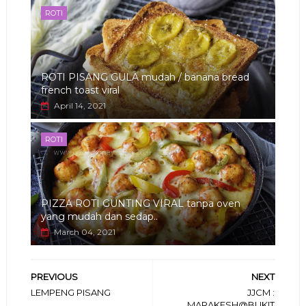
ROTI
ROTI PISANG GULA mudah / banana bread
french toast viral
April 14, 2021
ROTI
PIZZA ROTI GUNTING VIRAL tanpa oven
yang mudah dan sedap..
March 04, 2021
PREVIOUS
NEXT
LEMPENG PISANG
JJCM :
MARAKESH@BUKIT