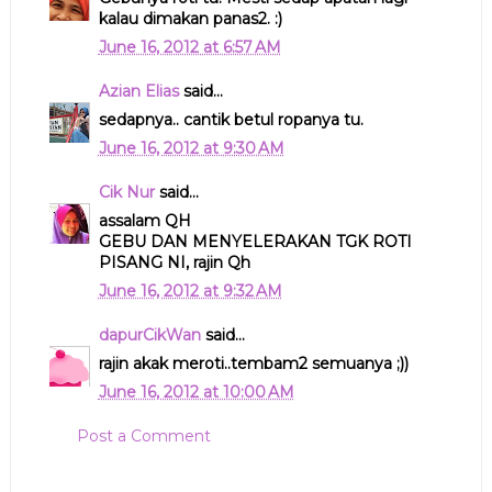
kalau dimakan panas2. :)
June 16, 2012 at 6:57 AM
Azian Elias
said...
sedapnya.. cantik betul ropanya tu.
June 16, 2012 at 9:30 AM
Cik Nur
said...
assalam QH
GEBU DAN MENYELERAKAN TGK ROTI
PISANG NI, rajin Qh
June 16, 2012 at 9:32 AM
dapurCikWan
said...
rajin akak meroti..tembam2 semuanya ;))
June 16, 2012 at 10:00 AM
Post a Comment