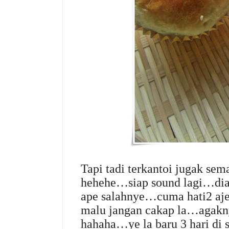
Tapi tadi terkantoi jugak se
hehehe…siap sound lagi…di
ape salahnye…cuma hati2 aj
malu jangan cakap la…agaknya
hahaha…ye la baru 3 hari di 