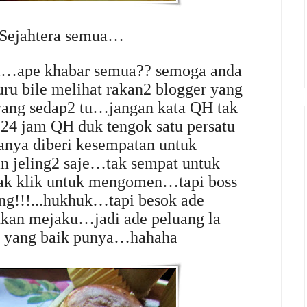
 Sejahtera semua…
ni…ape khabar semua?? semoga anda
ru bile melihat rakan2 blogger yang
yang sedap2 tu…jangan kata QH tak
 24 jam QH duk tengok satu persatu
nya diberi kesempatan untuk
 jeling2 saje…tak sempat untuk
ak klik untuk mengomen…tapi boss
ang!!!...hukhuk…tapi besok ade
kan mejaku…jadi ade peluang la
gi yang baik punya…hahaha