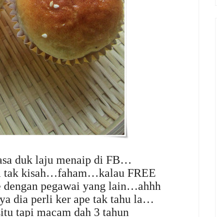
masa duk laju menaip di FB…
a tak kisah…faham…kalau FREE
e dengan pegawai yang lain…ahhh
 dia perli ker ape tak tahu la…
situ tapi macam dah 3 tahun