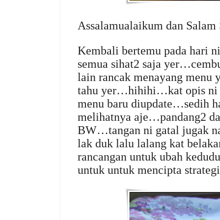
Assalamualaikum dan Salam
Kembali bertemu pada hari 
semua sihat2 saja yer…cembu
lain rancak menayang menu 
tahu yer…hihihi…kat opis ni
menu baru diupdate…sedih ha
melihatnya aje…pandang2 dan
BW…tangan ni gatal jugak n
lak duk lalu lalang kat belak
rancangan untuk ubah kedudu
untuk untuk mencipta strate