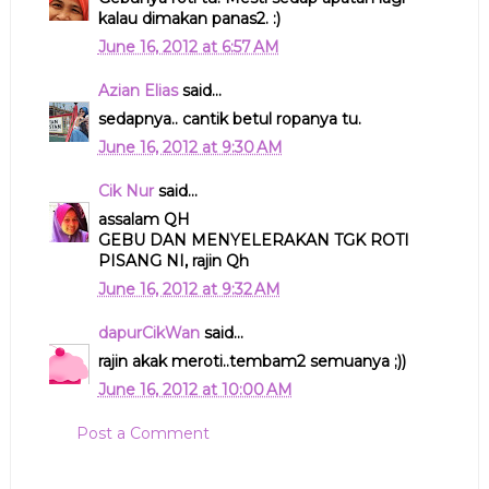
kalau dimakan panas2. :)
June 16, 2012 at 6:57 AM
Azian Elias
said...
sedapnya.. cantik betul ropanya tu.
June 16, 2012 at 9:30 AM
Cik Nur
said...
assalam QH
GEBU DAN MENYELERAKAN TGK ROTI
PISANG NI, rajin Qh
June 16, 2012 at 9:32 AM
dapurCikWan
said...
rajin akak meroti..tembam2 semuanya ;))
June 16, 2012 at 10:00 AM
Post a Comment