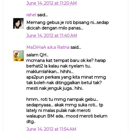
June 14, 2012 at 11:20 AM
rahel
said...
Memang gebus je roti bpisang ni...sedap
dicicah dengan milo panas...
June 14, 2012 at 11:40 AM
MaDiHaA a.k.a Ratna
said...
salam QH..
mcmana kat tempat baru ok ke? harap
berhati2 la kalau nak nyelam tu..
maklumlahkan... hihihi...
apa2pun perkara yang kita minat mmg
tak boleh nak ditinggalkan betul tak?
mesti nak jenguk juga.. hihi..
hmm.. roti tu mmg nampak gebu...
sedapnyaaa... akak mmg suka roti... tp
lately ni malas pulak nak meroti
walaupun BM ada.. mood meroti belum
dtg..
June 14, 2012 at 11:54 AM