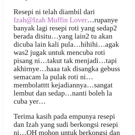
Resepi ni telah diambil dari
Izah@Izah Muffin Lover
…rupanye
banyak lagi resepi roti yang sedap2
berada disitu…yang lain2 tu akan
dicuba lain kali pula…hihihi…agak
was2 jugak untuk mencuba roti
pisang ni…takut tak menjadi…tapi
akhirnye…haaa tak disangka gebuss
semacam la pulak roti ni…
membolatttt kejadiannya…sangat
lembut dan sedap…nanti boleh la
cuba yer…
Terima kasih pada empunya resepi
dan Izah yang sudi berkongsi resepi
ni…QH mohon untuk berkongsi dan