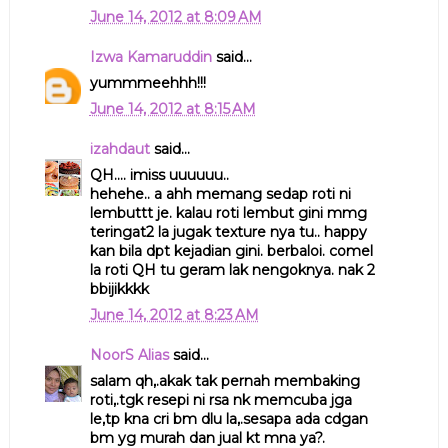
June 14, 2012 at 8:09 AM
Izwa Kamaruddin
said...
yummmeehhh!!!
June 14, 2012 at 8:15 AM
izahdaut
said...
QH.... imiss uuuuuu..
hehehe.. a ahh memang sedap roti ni
lembuttt je. kalau roti lembut gini mmg
teringat2 la jugak texture nya tu.. happy
kan bila dpt kejadian gini. berbaloi. comel
la roti QH tu geram lak nengoknya. nak 2
bbijikkkk
June 14, 2012 at 8:23 AM
NoorS Alias
said...
salam qh,.akak tak pernah membaking
roti,.tgk resepi ni rsa nk memcuba jga
le,tp kna cri bm dlu la,.sesapa ada cdgan
bm yg murah dan jual kt mna ya?.