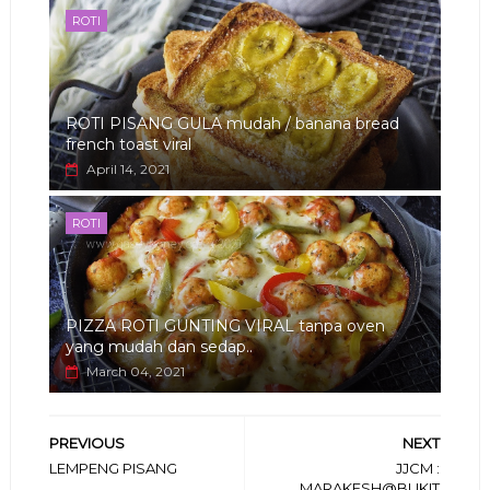
ROTI
ROTI PISANG GULA mudah / banana bread
french toast viral
April 14, 2021
ROTI
PIZZA ROTI GUNTING VIRAL tanpa oven
yang mudah dan sedap..
March 04, 2021
PREVIOUS
NEXT
LEMPENG PISANG
JJCM :
MARAKESH@BUKIT