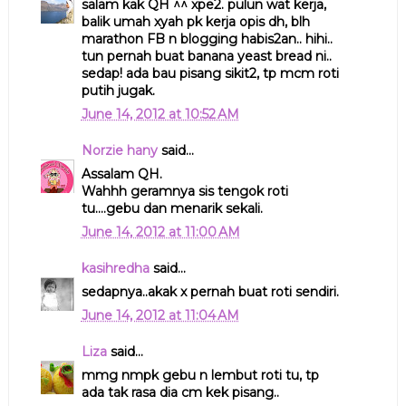
salam kak QH ^^ xpe2. pulun wat kerja,
balik umah xyah pk kerja opis dh, blh
marathon FB n blogging habis2an.. hihi..
tun pernah buat banana yeast bread ni..
sedap! ada bau pisang sikit2, tp mcm roti
putih jugak.
June 14, 2012 at 10:52 AM
Norzie hany
said...
Assalam QH.
Wahhh geramnya sis tengok roti
tu....gebu dan menarik sekali.
June 14, 2012 at 11:00 AM
kasihredha
said...
sedapnya..akak x pernah buat roti sendiri.
June 14, 2012 at 11:04 AM
Liza
said...
mmg nmpk gebu n lembut roti tu, tp
ada tak rasa dia cm kek pisang..