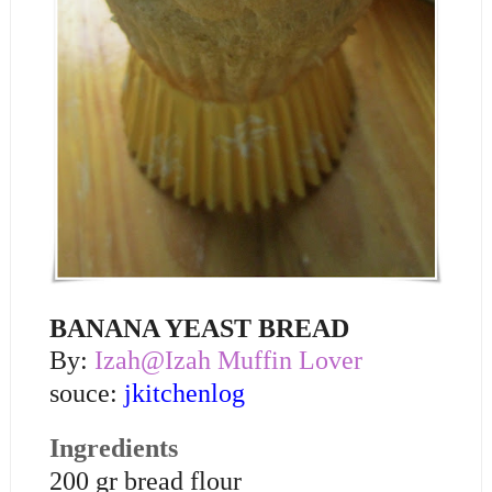
BANANA YEAST BREAD
By:
Izah@Izah Muffin Lover
souce:
jkitchenlog
Ingredients
200 gr bread flour