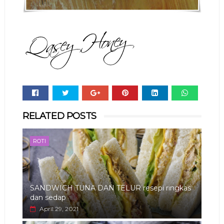
Whats
RELATED POSTS
app
ROTI
SANDWICH TUNA DAN TELUR resepi ringkas
dan sedap
April 29, 2021