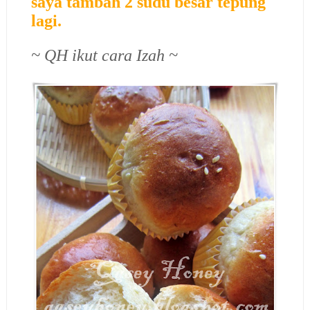
saya tambah 2 sudu besar tepung
lagi.
~ QH ikut cara Izah ~