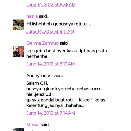
June 14, 2012 at 8:36 AM
hazila
said...
HUishhhhhh gebusnya roti tu.....
June 14, 2012 at 9:11 AM
Delima Zamrud
said...
sgt gebu best nyer kalau dpt bang satu
hehhehhe
June 14, 2012 at 9:13 AM
Anonymous said...
Salam QH,
besnya tgk roti yg gebu gebas mcm
nie...jelez u..!
tp sy x pandai buat roti...~ failed !!! keras
kelentung jadinya....hahaha....
June 14, 2012 at 9:14 AM
Masya
said...