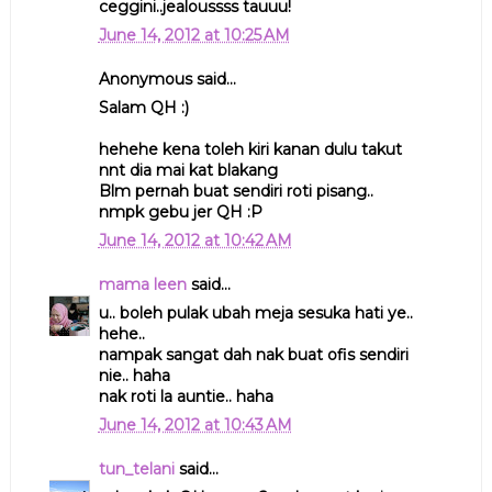
ceggini..jealoussss tauuu!
June 14, 2012 at 10:25 AM
Anonymous said...
Salam QH :)
hehehe kena toleh kiri kanan dulu takut
nnt dia mai kat blakang
Blm pernah buat sendiri roti pisang..
nmpk gebu jer QH :P
June 14, 2012 at 10:42 AM
mama leen
said...
u.. boleh pulak ubah meja sesuka hati ye..
hehe..
nampak sangat dah nak buat ofis sendiri
nie.. haha
nak roti la auntie.. haha
June 14, 2012 at 10:43 AM
tun_telani
said...