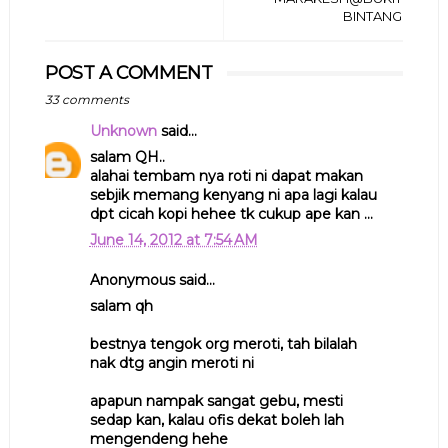
BINTANG
POST A COMMENT
33 comments
Unknown
said...
salam QH..
alahai tembam nya roti ni dapat makan
sebjik memang kenyang ni apa lagi kalau
dpt cicah kopi hehee tk cukup ape kan ...
June 14, 2012 at 7:54 AM
Anonymous said...
salam qh
bestnya tengok org meroti, tah bilalah
nak dtg angin meroti ni
apapun nampak sangat gebu, mesti
sedap kan, kalau ofis dekat boleh lah
mengendeng hehe