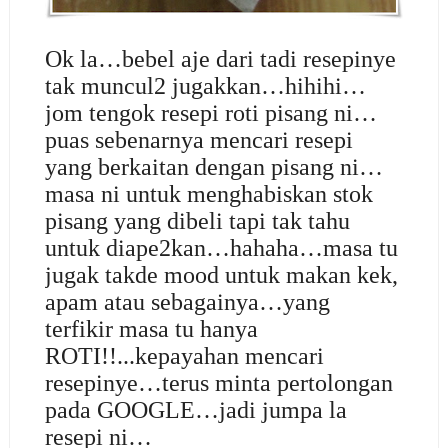
Ok la…bebel aje dari tadi resepinye
tak muncul2 jugakkan…hihihi…
jom tengok resepi roti pisang ni…
puas sebenarnya mencari resepi
yang berkaitan dengan pisang ni…
masa ni untuk menghabiskan stok
pisang yang dibeli tapi tak tahu
untuk diape2kan…hahaha…masa tu
jugak takde mood untuk makan kek,
apam atau sebagainya…yang
terfikir masa tu hanya
ROTI!!...kepayahan mencari
resepinye…terus minta pertolongan
pada GOOGLE…jadi jumpa la
resepi ni…