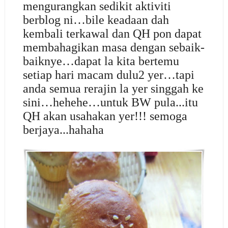
mengurangkan sedikit aktiviti
berblog ni…bile keadaan dah
kembali terkawal dan QH pon dapat
membahagikan masa dengan sebaik-
baiknye…dapat la kita bertemu
setiap hari macam dulu2 yer…tapi
anda semua rerajin la yer singgah ke
sini…hehehe…untuk BW pula...itu
QH akan usahakan yer!!! semoga
berjaya...hahaha