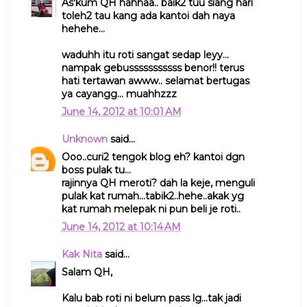
As'kum QH hahhaa.. baik2 tuu siang hari
toleh2 tau kang ada kantoi dah naya
hehehe...
waduhh itu roti sangat sedap leyy...
nampak gebusssssssssss benor!! terus
hati tertawan awww.. selamat bertugas
ya cayangg... muahhzzz
June 14, 2012 at 10:01 AM
Unknown
said...
Ooo..curi2 tengok blog eh? kantoi dgn
boss pulak tu...
rajinnya QH meroti? dah la keje, menguli
pulak kat rumah...tabik2..hehe..akak yg
kat rumah melepak ni pun beli je roti..
June 14, 2012 at 10:14 AM
Kak Nita
said...
Salam QH,
Kalu bab roti ni belum pass lg...tak jadi