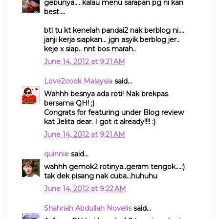
gebunya.... kalau menu sarapan pg ni kan
best....
btl tu kt kenelah pandai2 nak berblog ni....
janji kerja siapkan... jgn asyik berblog jer..
keje x siap.. nnt bos marah..
June 14, 2012 at 9:21 AM
Love2cook Malaysia
said...
Wahhh besnya ada roti! Nak brekpas
bersama QH! ;)
Congrats for featuring under Blog review
kat Jelita dear. I got it already!!!! :)
June 14, 2012 at 9:21 AM
quinnie
said...
wahhh gemok2 rotinya..geram tengok....:)
tak dek pisang nak cuba...huhuhu
June 14, 2012 at 9:22 AM
Shahriah Abdullah Novelis
said...