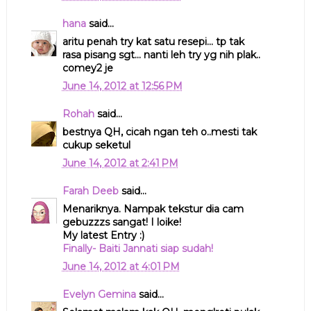
hana
said...
aritu penah try kat satu resepi... tp tak
rasa pisang sgt... nanti leh try yg nih plak..
comey2 je
June 14, 2012 at 12:56 PM
Rohah
said...
bestnya QH, cicah ngan teh o..mesti tak
cukup seketul
June 14, 2012 at 2:41 PM
Farah Deeb
said...
Menariknya. Nampak tekstur dia cam
gebuzzzs sangat! I loike!
My latest Entry :)
Finally- Baiti Jannati siap sudah!
June 14, 2012 at 4:01 PM
Evelyn Gemina
said...