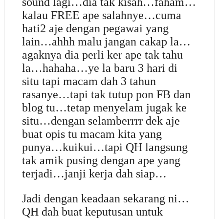
sound lagi…dia tak kisah…faham…
kalau FREE ape salahnye…cuma
hati2 aje dengan pegawai yang
lain…ahhh malu jangan cakap la…
agaknya dia perli ker ape tak tahu
la…hahaha…ye la baru 3 hari di
situ tapi macam dah 3 tahun
rasanye…tapi tak tutup pon FB dan
blog tu…tetap menyelam jugak ke
situ…dengan selamberrrr dek aje
buat opis tu macam kita yang
punya…kuikui…tapi QH langsung
tak amik pusing dengan ape yang
terjadi…janji kerja dah siap…
Jadi dengan keadaan sekarang ni…
QH dah buat keputusan untuk