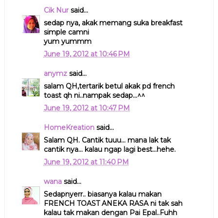
Cik Nur
said...
sedap nya, akak memang suka breakfast
simple camni
yum yummm
June 19, 2012 at 10:46 PM
anymz
said...
salam QH,tertarik betul akak pd french
toast qh ni..nampak sedap...^^
June 19, 2012 at 10:47 PM
HomeKreation
said...
Salam QH. Cantik tuuu... mana lak tak
cantik nya... kalau ngap lagi best...hehe.
June 19, 2012 at 11:40 PM
wana
said...
Sedapnyerr.. biasanya kalau makan
FRENCH TOAST ANEKA RASA ni tak sah
kalau tak makan dengan Pai Epal..Fuhh