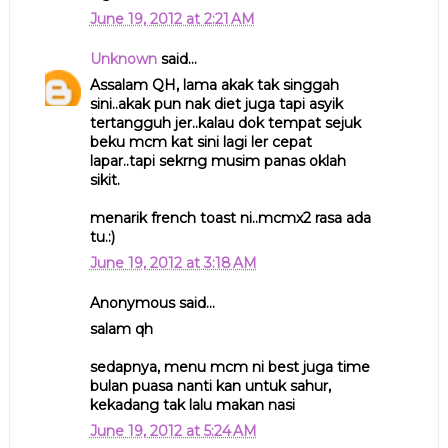
June 19, 2012 at 2:21 AM
Unknown
said...
Assalam QH, lama akak tak singgah
sini..akak pun nak diet juga tapi asyik
tertangguh jer..kalau dok tempat sejuk
beku mcm kat sini lagi ler cepat
lapar..tapi sekrng musim panas oklah
sikit.
menarik french toast ni..mcmx2 rasa ada
tu.:)
June 19, 2012 at 3:18 AM
Anonymous said...
salam qh
sedapnya, menu mcm ni best juga time
bulan puasa nanti kan untuk sahur,
kekadang tak lalu makan nasi
June 19, 2012 at 5:24 AM