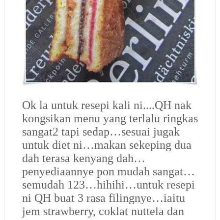
Ok la untuk resepi kali ni....QH nak
kongsikan menu yang terlalu ringkas
sangat2 tapi sedap…sesuai jugak
untuk diet ni…makan sekeping dua
dah terasa kenyang dah…
penyediaannye pon mudah sangat…
semudah 123…hihihi…untuk resepi
ni QH buat 3 rasa filingnye…iaitu
jem strawberry, coklat nuttela dan