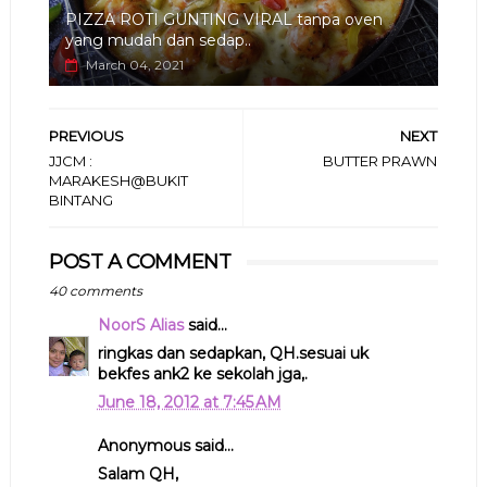
PIZZA ROTI GUNTING VIRAL tanpa oven
yang mudah dan sedap..
March 04, 2021
PREVIOUS
NEXT
JJCM :
BUTTER PRAWN
MARAKESH@BUKIT
BINTANG
POST A COMMENT
40 comments
NoorS Alias
said...
ringkas dan sedapkan, QH.sesuai uk
bekfes ank2 ke sekolah jga,.
June 18, 2012 at 7:45 AM
Anonymous said...
Salam QH,