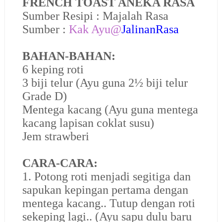
FRENCH TOAST ANEKA RASA
Sumber Resipi : Majalah Rasa
Sumber :
Kak Ayu@
JalinanRasa
BAHAN-BAHAN:
6 keping roti
3 biji telur (Ayu guna 2½ biji telur
Grade D)
Mentega kacang (Ayu guna mentega
kacang lapisan coklat susu)
Jem strawberi
CARA-CARA:
1. Potong roti menjadi segitiga dan
sapukan kepingan pertama dengan
mentega kacang.. Tutup dengan roti
sekeping lagi.. (Ayu sapu dulu baru