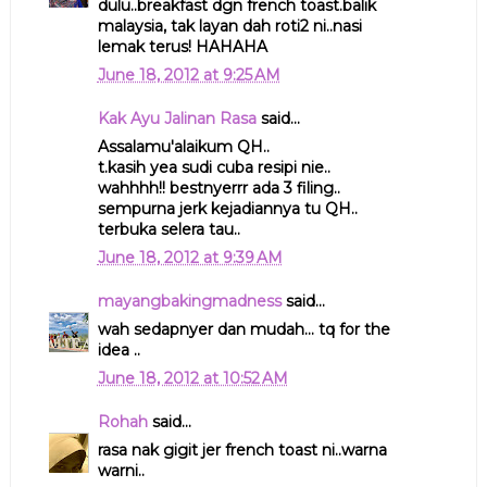
dulu..breakfast dgn french toast.balik
malaysia, tak layan dah roti2 ni..nasi
lemak terus! HAHAHA
June 18, 2012 at 9:25 AM
Kak Ayu Jalinan Rasa
said...
Assalamu'alaikum QH..
t.kasih yea sudi cuba resipi nie..
wahhhh!! bestnyerrr ada 3 filing..
sempurna jerk kejadiannya tu QH..
terbuka selera tau..
June 18, 2012 at 9:39 AM
mayangbakingmadness
said...
wah sedapnyer dan mudah... tq for the
idea ..
June 18, 2012 at 10:52 AM
Rohah
said...
rasa nak gigit jer french toast ni..warna
warni..