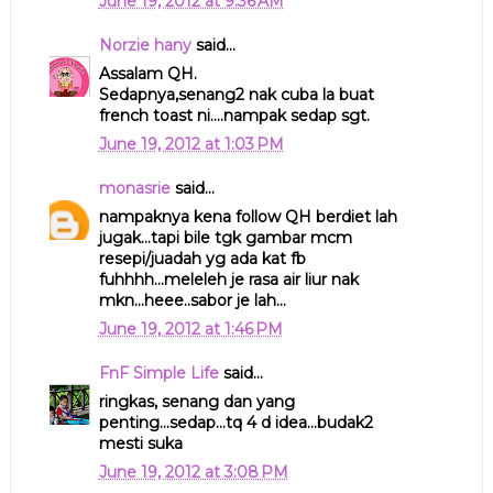
June 19, 2012 at 9:36 AM
Norzie hany
said...
Assalam QH.
Sedapnya,senang2 nak cuba la buat
french toast ni....nampak sedap sgt.
June 19, 2012 at 1:03 PM
monasrie
said...
nampaknya kena follow QH berdiet lah
jugak...tapi bile tgk gambar mcm
resepi/juadah yg ada kat fb
fuhhhh...meleleh je rasa air liur nak
mkn...heee..sabor je lah...
June 19, 2012 at 1:46 PM
FnF Simple Life
said...
ringkas, senang dan yang
penting...sedap...tq 4 d idea...budak2
mesti suka
June 19, 2012 at 3:08 PM