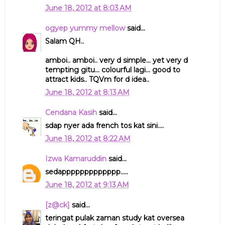
June 18, 2012 at 8:03 AM
ogyep yummy mellow
said...
Salam QH..
amboi.. amboi.. very d simple... yet very d
tempting gitu... colourful lagi... good to
attract kids.. TQVm for d idea..
June 18, 2012 at 8:13 AM
Cendana Kasih
said...
sdap nyer ada french tos kat sini....
June 18, 2012 at 8:22 AM
Izwa Kamaruddin
said...
sedappppppppppppp.....
June 18, 2012 at 9:13 AM
[z@ck]
said...
teringat pulak zaman study kat oversea