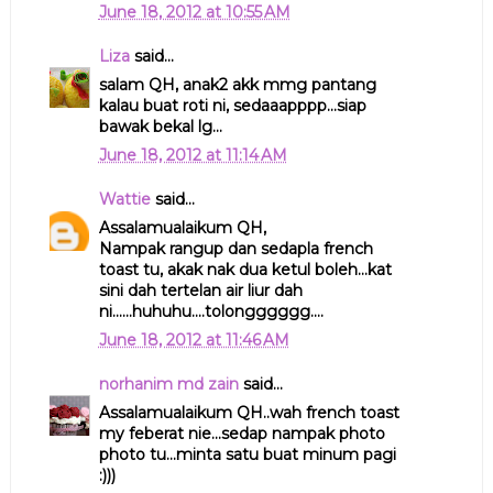
June 18, 2012 at 10:55 AM
Liza
said...
salam QH, anak2 akk mmg pantang
kalau buat roti ni, sedaaapppp...siap
bawak bekal lg...
June 18, 2012 at 11:14 AM
Wattie
said...
Assalamualaikum QH,
Nampak rangup dan sedapla french
toast tu, akak nak dua ketul boleh...kat
sini dah tertelan air liur dah
ni......huhuhu....tolongggggg....
June 18, 2012 at 11:46 AM
norhanim md zain
said...
Assalamualaikum QH..wah french toast
my feberat nie...sedap nampak photo
photo tu...minta satu buat minum pagi
:)))