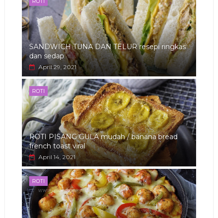
ROTI
SANDWICH TUNA DAN TELUR resepi ringkas
dan sedap
April 29, 2021
ROTI
ROTI PISANG GULA mudah / banana bread
french toast viral
April 14, 2021
ROTI