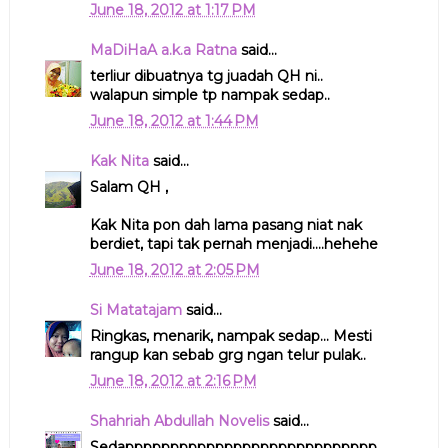
June 18, 2012 at 1:17 PM
MaDiHaA a.k.a Ratna
said...
terliur dibuatnya tg juadah QH ni..
walapun simple tp nampak sedap..
June 18, 2012 at 1:44 PM
Kak Nita
said...
Salam QH ,
Kak Nita pon dah lama pasang niat nak
berdiet, tapi tak pernah menjadi....hehehe
June 18, 2012 at 2:05 PM
Si Matatajam
said...
Ringkas, menarik, nampak sedap... Mesti
rangup kan sebab grg ngan telur pulak..
June 18, 2012 at 2:16 PM
Shahriah Abdullah Novelis
said...
Sedapppppppppppppppppppppppppppp