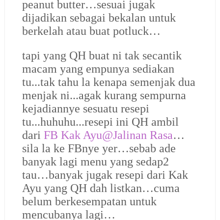
peanut butter…sesuai jugak
dijadikan sebagai bekalan untuk
berkelah atau buat potluck…
tapi yang QH buat ni tak secantik
macam yang empunya sediakan
tu...tak tahu la kenapa semenjak dua
menjak ni...agak kurang sempurna
kejadiannye sesuatu resepi
tu...huhuhu...resepi ini QH ambil
dari
FB Kak Ayu@Jalinan Rasa
…
sila la ke FBnye yer…sebab ade
banyak lagi menu yang sedap2
tau…banyak jugak resepi dari Kak
Ayu yang QH dah listkan…cuma
belum berkesempatan untuk
mencubanya lagi…