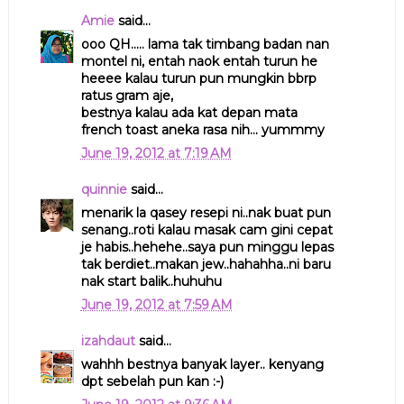
Amie
said...
ooo QH..... lama tak timbang badan nan
montel ni, entah naok entah turun he
heeee kalau turun pun mungkin bbrp
ratus gram aje,
bestnya kalau ada kat depan mata
french toast aneka rasa nih... yummmy
June 19, 2012 at 7:19 AM
quinnie
said...
menarik la qasey resepi ni..nak buat pun
senang..roti kalau masak cam gini cepat
je habis..hehehe..saya pun minggu lepas
tak berdiet..makan jew..hahahha..ni baru
nak start balik..huhuhu
June 19, 2012 at 7:59 AM
izahdaut
said...
wahhh bestnya banyak layer.. kenyang
dpt sebelah pun kan :-)