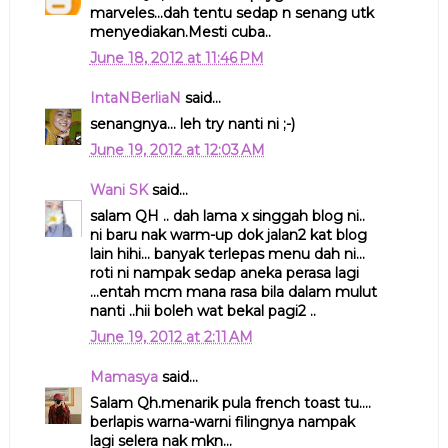
marveles...dah tentu sedap n senang utk
menyediakan.Mesti cuba..
June 18, 2012 at 11:46 PM
IntaNBerliaN
said...
senangnya... leh try nanti ni ;-)
June 19, 2012 at 12:03 AM
Wani SK
said...
salam QH .. dah lama x singgah blog ni..
ni baru nak warm-up dok jalan2 kat blog
lain hihi... banyak terlepas menu dah ni...
roti ni nampak sedap aneka perasa lagi
...entah mcm mana rasa bila dalam mulut
nanti ..hii boleh wat bekal pagi2 ..
June 19, 2012 at 2:11 AM
Mamasya
said...
Salam Qh.menarik pula french toast tu....
berlapis warna-warni filingnya nampak
lagi selera nak mkn...