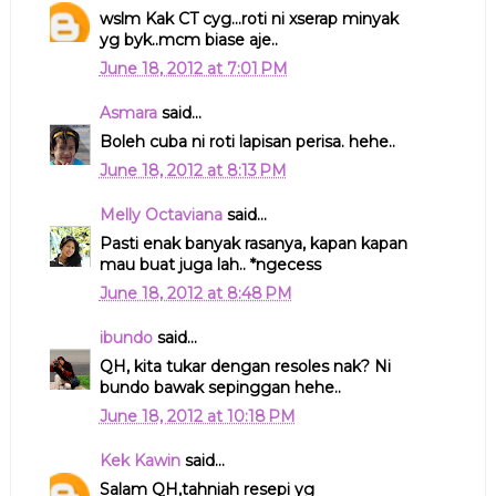
wslm Kak CT cyg...roti ni xserap minyak
yg byk..mcm biase aje..
June 18, 2012 at 7:01 PM
Asmara
said...
Boleh cuba ni roti lapisan perisa. hehe..
June 18, 2012 at 8:13 PM
Melly Octaviana
said...
Pasti enak banyak rasanya, kapan kapan
mau buat juga lah.. *ngecess
June 18, 2012 at 8:48 PM
ibundo
said...
QH, kita tukar dengan resoles nak? Ni
bundo bawak sepinggan hehe..
June 18, 2012 at 10:18 PM
Kek Kawin
said...
Salam QH,tahniah resepi yg