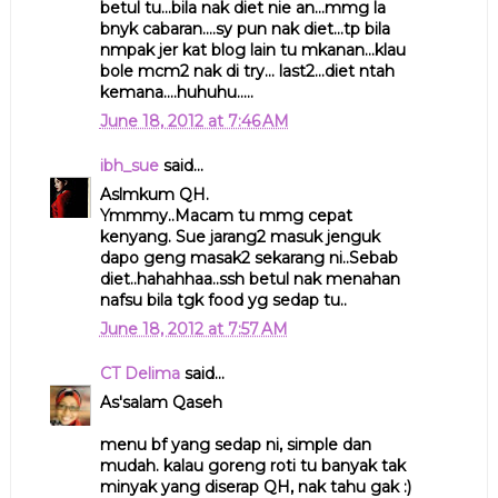
betul tu...bila nak diet nie an...mmg la
bnyk cabaran....sy pun nak diet...tp bila
nmpak jer kat blog lain tu mkanan...klau
bole mcm2 nak di try... last2...diet ntah
kemana....huhuhu.....
June 18, 2012 at 7:46 AM
ibh_sue
said...
Aslmkum QH.
Ymmmy..Macam tu mmg cepat
kenyang. Sue jarang2 masuk jenguk
dapo geng masak2 sekarang ni..Sebab
diet..hahahhaa..ssh betul nak menahan
nafsu bila tgk food yg sedap tu..
June 18, 2012 at 7:57 AM
CT Delima
said...
As'salam Qaseh
menu bf yang sedap ni, simple dan
mudah. kalau goreng roti tu banyak tak
minyak yang diserap QH, nak tahu gak :)