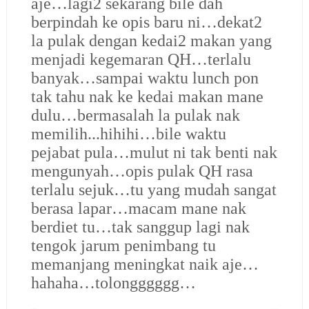
aje…lagi2 sekarang bile dah
berpindah ke opis baru ni…dekat2
la pulak dengan kedai2 makan yang
menjadi kegemaran QH…terlalu
banyak…sampai waktu lunch pon
tak tahu nak ke kedai makan mane
dulu…bermasalah la pulak nak
memilih...hihihi…bile waktu
pejabat pula…mulut ni tak benti nak
mengunyah…opis pulak QH rasa
terlalu sejuk…tu yang mudah sangat
berasa lapar…macam mane nak
berdiet tu…tak sanggup lagi nak
tengok jarum penimbang tu
memanjang meningkat naik aje…
hahaha…tolongggggg…