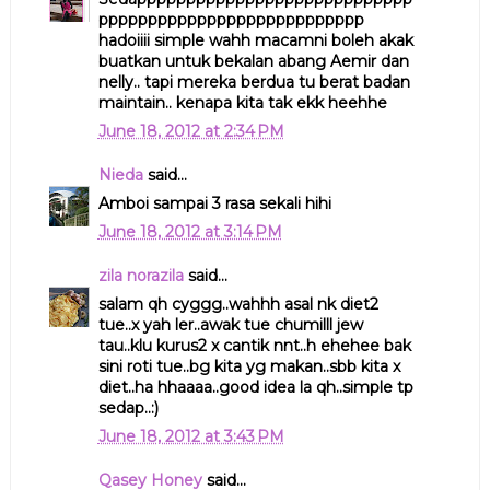
ppppppppppppppppppppppppppp
hadoiiii simple wahh macamni boleh akak
buatkan untuk bekalan abang Aemir dan
nelly.. tapi mereka berdua tu berat badan
maintain.. kenapa kita tak ekk heehhe
June 18, 2012 at 2:34 PM
Nieda
said...
Amboi sampai 3 rasa sekali hihi
June 18, 2012 at 3:14 PM
zila norazila
said...
salam qh cyggg..wahhh asal nk diet2
tue..x yah ler..awak tue chumilll jew
tau..klu kurus2 x cantik nnt..h ehehee bak
sini roti tue..bg kita yg makan..sbb kita x
diet..ha hhaaaa..good idea la qh..simple tp
sedap..:)
June 18, 2012 at 3:43 PM
Qasey Honey
said...