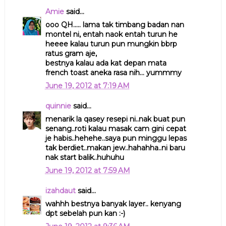
Amie
said...
ooo QH..... lama tak timbang badan nan
montel ni, entah naok entah turun he
heeee kalau turun pun mungkin bbrp
ratus gram aje,
bestnya kalau ada kat depan mata
french toast aneka rasa nih... yummmy
June 19, 2012 at 7:19 AM
quinnie
said...
menarik la qasey resepi ni..nak buat pun
senang..roti kalau masak cam gini cepat
je habis..hehehe..saya pun minggu lepas
tak berdiet..makan jew..hahahha..ni baru
nak start balik..huhuhu
June 19, 2012 at 7:59 AM
izahdaut
said...
wahhh bestnya banyak layer.. kenyang
dpt sebelah pun kan :-)