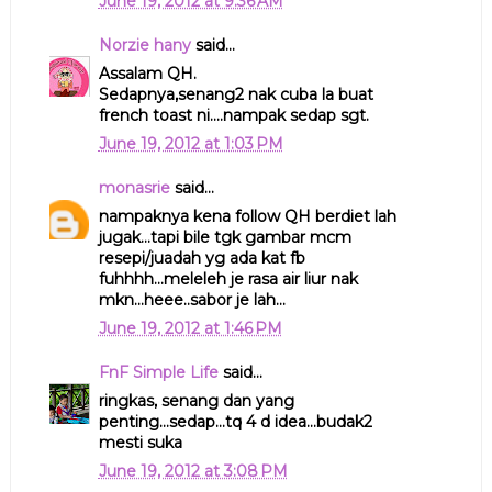
June 19, 2012 at 9:36 AM
Norzie hany
said...
Assalam QH.
Sedapnya,senang2 nak cuba la buat
french toast ni....nampak sedap sgt.
June 19, 2012 at 1:03 PM
monasrie
said...
nampaknya kena follow QH berdiet lah
jugak...tapi bile tgk gambar mcm
resepi/juadah yg ada kat fb
fuhhhh...meleleh je rasa air liur nak
mkn...heee..sabor je lah...
June 19, 2012 at 1:46 PM
FnF Simple Life
said...
ringkas, senang dan yang
penting...sedap...tq 4 d idea...budak2
mesti suka
June 19, 2012 at 3:08 PM