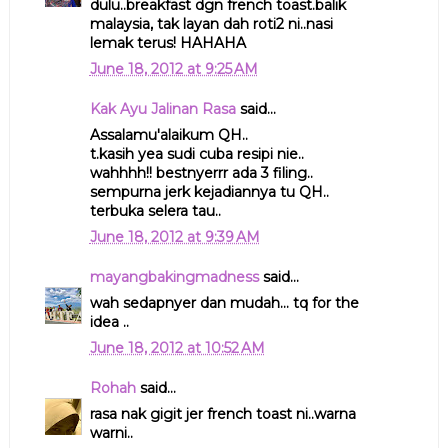
dulu..breakfast dgn french toast.balik
malaysia, tak layan dah roti2 ni..nasi
lemak terus! HAHAHA
June 18, 2012 at 9:25 AM
Kak Ayu Jalinan Rasa
said...
Assalamu'alaikum QH..
t.kasih yea sudi cuba resipi nie..
wahhhh!! bestnyerrr ada 3 filing..
sempurna jerk kejadiannya tu QH..
terbuka selera tau..
June 18, 2012 at 9:39 AM
mayangbakingmadness
said...
wah sedapnyer dan mudah... tq for the
idea ..
June 18, 2012 at 10:52 AM
Rohah
said...
rasa nak gigit jer french toast ni..warna
warni..