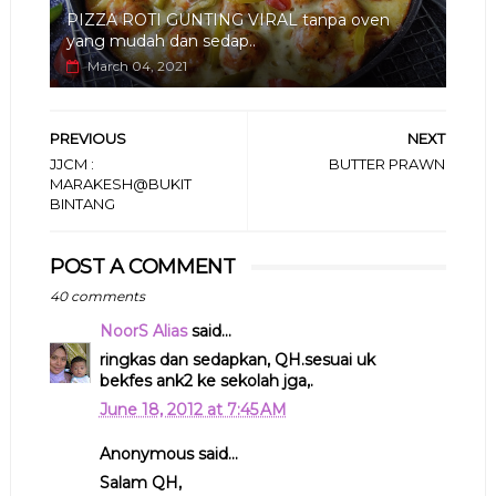
PIZZA ROTI GUNTING VIRAL tanpa oven
yang mudah dan sedap..
March 04, 2021
PREVIOUS
NEXT
JJCM :
BUTTER PRAWN
MARAKESH@BUKIT
BINTANG
POST A COMMENT
40 comments
NoorS Alias
said...
ringkas dan sedapkan, QH.sesuai uk
bekfes ank2 ke sekolah jga,.
June 18, 2012 at 7:45 AM
Anonymous said...
Salam QH,