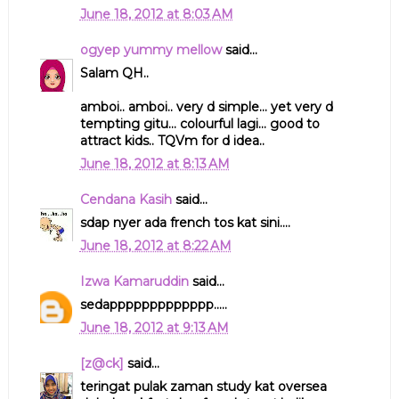
June 18, 2012 at 8:03 AM
ogyep yummy mellow
said...
Salam QH..
amboi.. amboi.. very d simple... yet very d
tempting gitu... colourful lagi... good to
attract kids.. TQVm for d idea..
June 18, 2012 at 8:13 AM
Cendana Kasih
said...
sdap nyer ada french tos kat sini....
June 18, 2012 at 8:22 AM
Izwa Kamaruddin
said...
sedappppppppppppp.....
June 18, 2012 at 9:13 AM
[z@ck]
said...
teringat pulak zaman study kat oversea