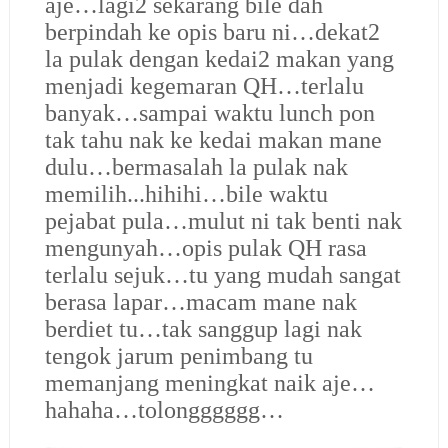
aje…lagi2 sekarang bile dah
berpindah ke opis baru ni…dekat2
la pulak dengan kedai2 makan yang
menjadi kegemaran QH…terlalu
banyak…sampai waktu lunch pon
tak tahu nak ke kedai makan mane
dulu…bermasalah la pulak nak
memilih...hihihi…bile waktu
pejabat pula…mulut ni tak benti nak
mengunyah…opis pulak QH rasa
terlalu sejuk…tu yang mudah sangat
berasa lapar…macam mane nak
berdiet tu…tak sanggup lagi nak
tengok jarum penimbang tu
memanjang meningkat naik aje…
hahaha…tolongggggg…