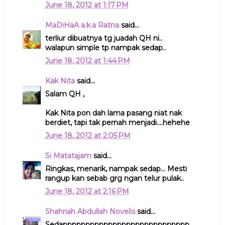
June 18, 2012 at 1:17 PM
MaDiHaA a.k.a Ratna
said...
terliur dibuatnya tg juadah QH ni..
walapun simple tp nampak sedap..
June 18, 2012 at 1:44 PM
Kak Nita
said...
Salam QH ,
Kak Nita pon dah lama pasang niat nak
berdiet, tapi tak pernah menjadi....hehehe
June 18, 2012 at 2:05 PM
Si Matatajam
said...
Ringkas, menarik, nampak sedap... Mesti
rangup kan sebab grg ngan telur pulak..
June 18, 2012 at 2:16 PM
Shahriah Abdullah Novelis
said...
Sedapppppppppppppppppppppppppppp