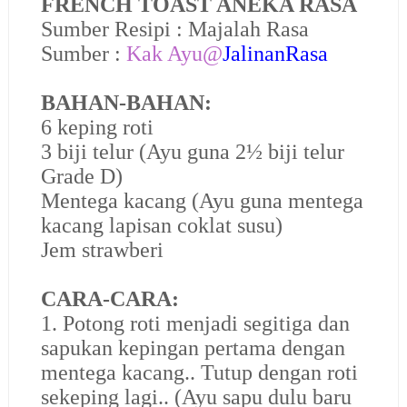
FRENCH TOAST ANEKA RASA
Sumber Resipi : Majalah Rasa
Sumber :
Kak Ayu@
JalinanRasa
BAHAN-BAHAN:
6 keping roti
3 biji telur (Ayu guna 2½ biji telur
Grade D)
Mentega kacang (Ayu guna mentega
kacang lapisan coklat susu)
Jem strawberi
CARA-CARA:
1. Potong roti menjadi segitiga dan
sapukan kepingan pertama dengan
mentega kacang.. Tutup dengan roti
sekeping lagi.. (Ayu sapu dulu baru