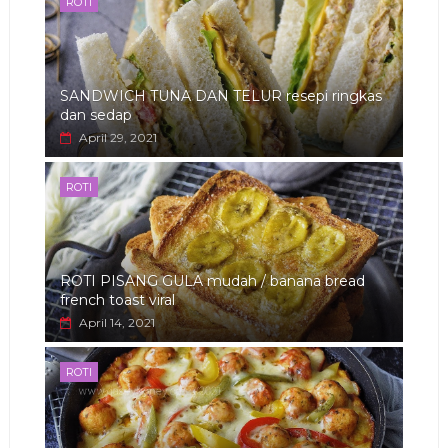
ROTI
SANDWICH TUNA DAN TELUR resepi ringkas
dan sedap
April 29, 2021
ROTI
ROTI PISANG GULA mudah / banana bread
french toast viral
April 14, 2021
ROTI