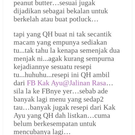
peanut butter…sesuai jugak
dijadikan sebagai bekalan untuk
berkelah atau buat potluck…
tapi yang QH buat ni tak secantik
macam yang empunya sediakan
tu...tak tahu la kenapa semenjak dua
menjak ni...agak kurang sempurna
kejadiannye sesuatu resepi
tu...huhuhu...resepi ini QH ambil
dari
FB Kak Ayu@Jalinan Rasa
…
sila la ke FBnye yer…sebab ade
banyak lagi menu yang sedap2
tau…banyak jugak resepi dari Kak
Ayu yang QH dah listkan…cuma
belum berkesempatan untuk
mencubanya lagi…