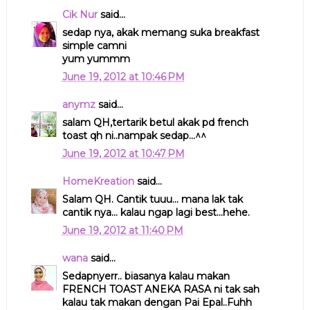
Cik Nur
said...
sedap nya, akak memang suka breakfast
simple camni
yum yummm
June 19, 2012 at 10:46 PM
anymz
said...
salam QH,tertarik betul akak pd french
toast qh ni..nampak sedap...^^
June 19, 2012 at 10:47 PM
HomeKreation
said...
Salam QH. Cantik tuuu... mana lak tak
cantik nya... kalau ngap lagi best...hehe.
June 19, 2012 at 11:40 PM
wana
said...
Sedapnyerr.. biasanya kalau makan
FRENCH TOAST ANEKA RASA ni tak sah
kalau tak makan dengan Pai Epal..Fuhh