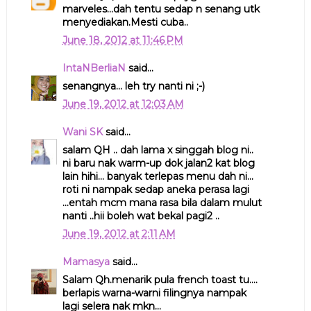
marveles...dah tentu sedap n senang utk
menyediakan.Mesti cuba..
June 18, 2012 at 11:46 PM
IntaNBerliaN
said...
senangnya... leh try nanti ni ;-)
June 19, 2012 at 12:03 AM
Wani SK
said...
salam QH .. dah lama x singgah blog ni..
ni baru nak warm-up dok jalan2 kat blog
lain hihi... banyak terlepas menu dah ni...
roti ni nampak sedap aneka perasa lagi
...entah mcm mana rasa bila dalam mulut
nanti ..hii boleh wat bekal pagi2 ..
June 19, 2012 at 2:11 AM
Mamasya
said...
Salam Qh.menarik pula french toast tu....
berlapis warna-warni filingnya nampak
lagi selera nak mkn...