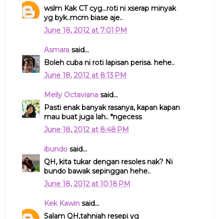
wslm Kak CT cyg...roti ni xserap minyak
yg byk..mcm biase aje..
June 18, 2012 at 7:01 PM
Asmara
said...
Boleh cuba ni roti lapisan perisa. hehe..
June 18, 2012 at 8:13 PM
Melly Octaviana
said...
Pasti enak banyak rasanya, kapan kapan
mau buat juga lah.. *ngecess
June 18, 2012 at 8:48 PM
ibundo
said...
QH, kita tukar dengan resoles nak? Ni
bundo bawak sepinggan hehe..
June 18, 2012 at 10:18 PM
Kek Kawin
said...
Salam QH,tahniah resepi yg