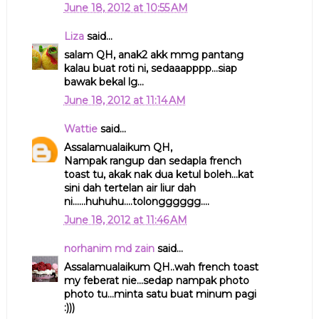
June 18, 2012 at 10:55 AM
Liza
said...
salam QH, anak2 akk mmg pantang
kalau buat roti ni, sedaaapppp...siap
bawak bekal lg...
June 18, 2012 at 11:14 AM
Wattie
said...
Assalamualaikum QH,
Nampak rangup dan sedapla french
toast tu, akak nak dua ketul boleh...kat
sini dah tertelan air liur dah
ni......huhuhu....tolongggggg....
June 18, 2012 at 11:46 AM
norhanim md zain
said...
Assalamualaikum QH..wah french toast
my feberat nie...sedap nampak photo
photo tu...minta satu buat minum pagi
:)))