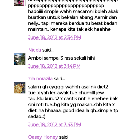
ppppppppppppppppppppppppppp
hadoiiii simple wahh macamni boleh akak
buatkan untuk bekalan abang Aemir dan
nelly.. tapi mereka berdua tu berat badan
maintain.. kenapa kita tak ekk heehhe
June 18, 2012 at 2:34 PM
Nieda
said...
Amboi sampai 3 rasa sekali hihi
June 18, 2012 at 3:14 PM
zila norazila
said...
salam qh cyggg..wahhh asal nk diet2
tue..x yah ler..awak tue chumilll jew
tau..klu kurus2 x cantik nnt..h ehehee bak
sini roti tue..bg kita yg makan..sbb kita x
diet..ha hhaaaa..good idea la qh..simple tp
sedap..:)
June 18, 2012 at 3:43 PM
Qasey Honey
said...