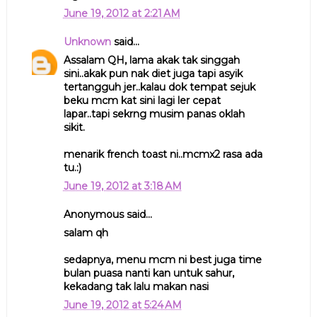
June 19, 2012 at 2:21 AM
Unknown
said...
Assalam QH, lama akak tak singgah
sini..akak pun nak diet juga tapi asyik
tertangguh jer..kalau dok tempat sejuk
beku mcm kat sini lagi ler cepat
lapar..tapi sekrng musim panas oklah
sikit.
menarik french toast ni..mcmx2 rasa ada
tu.:)
June 19, 2012 at 3:18 AM
Anonymous said...
salam qh
sedapnya, menu mcm ni best juga time
bulan puasa nanti kan untuk sahur,
kekadang tak lalu makan nasi
June 19, 2012 at 5:24 AM