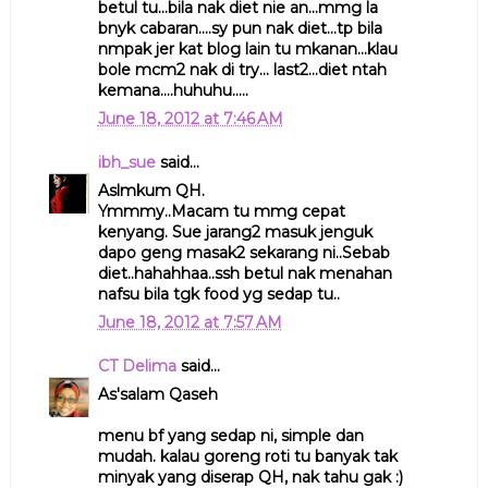
betul tu...bila nak diet nie an...mmg la
bnyk cabaran....sy pun nak diet...tp bila
nmpak jer kat blog lain tu mkanan...klau
bole mcm2 nak di try... last2...diet ntah
kemana....huhuhu.....
June 18, 2012 at 7:46 AM
ibh_sue
said...
Aslmkum QH.
Ymmmy..Macam tu mmg cepat
kenyang. Sue jarang2 masuk jenguk
dapo geng masak2 sekarang ni..Sebab
diet..hahahhaa..ssh betul nak menahan
nafsu bila tgk food yg sedap tu..
June 18, 2012 at 7:57 AM
CT Delima
said...
As'salam Qaseh
menu bf yang sedap ni, simple dan
mudah. kalau goreng roti tu banyak tak
minyak yang diserap QH, nak tahu gak :)