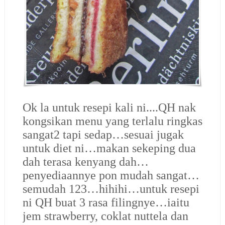
Ok la untuk resepi kali ni....QH nak
kongsikan menu yang terlalu ringkas
sangat2 tapi sedap…sesuai jugak
untuk diet ni…makan sekeping dua
dah terasa kenyang dah…
penyediaannye pon mudah sangat…
semudah 123…hihihi…untuk resepi
ni QH buat 3 rasa filingnye…iaitu
jem strawberry, coklat nuttela dan