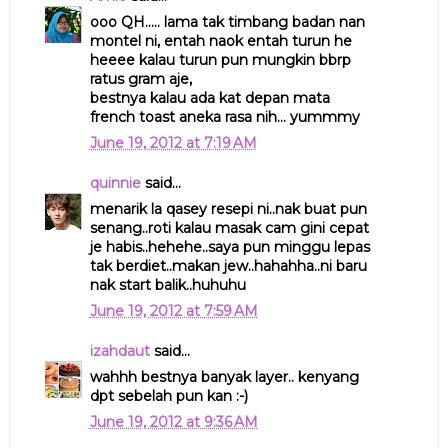
ooo QH..... lama tak timbang badan nan
montel ni, entah naok entah turun he
heeee kalau turun pun mungkin bbrp
ratus gram aje,
bestnya kalau ada kat depan mata
french toast aneka rasa nih... yummmy
June 19, 2012 at 7:19 AM
quinnie
said...
menarik la qasey resepi ni..nak buat pun
senang..roti kalau masak cam gini cepat
je habis..hehehe..saya pun minggu lepas
tak berdiet..makan jew..hahahha..ni baru
nak start balik..huhuhu
June 19, 2012 at 7:59 AM
izahdaut
said...
wahhh bestnya banyak layer.. kenyang
dpt sebelah pun kan :-)
June 19, 2012 at 9:36 AM