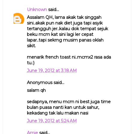
Unknown
said...
Assalam QH, lama akak tak singgah
sini..akak pun nak diet juga tapi asyik
tertangguh jer..kalau dok tempat sejuk
beku mcm kat sini lagi ler cepat
lapar..tapi sekrng musim panas oklah
sikit.
menarik french toast ni..mcmx2 rasa ada
tu.:)
June 19, 2012 at 3:18 AM
Anonymous said...
salam qh
sedapnya, menu mcm ni best juga time
bulan puasa nanti kan untuk sahur,
kekadang tak lalu makan nasi
June 19, 2012 at 5:24 AM
Amie
said...