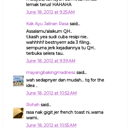
lemak terus! HAHAHA
June 18, 2012 at 9:25 AM
Kak Ayu Jalinan Rasa
said...
Assalamu'alaikum QH..
t.kasih yea sudi cuba resipi nie..
wahhhh!! bestnyerrr ada 3 filing..
sempurna jerk kejadiannya tu QH..
terbuka selera tau..
June 18, 2012 at 9:39 AM
mayangbakingmadness
said...
wah sedapnyer dan mudah... tq for the
idea ..
June 18, 2012 at 10:52 AM
Rohah
said...
rasa nak gigit jer french toast ni..warna
warni..
June 18, 2012 at 10:55 AM