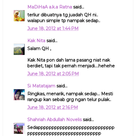
MaDiHaA a.k.a Ratna
said...
terliur dibuatnya tg juadah QH ni..
walapun simple tp nampak sedap..
June 18, 2012 at 1:44 PM
Kak Nita
said...
Salam QH ,
Kak Nita pon dah lama pasang niat nak
berdiet, tapi tak pernah menjadi....hehehe
June 18, 2012 at 2:05 PM
Si Matatajam
said...
Ringkas, menarik, nampak sedap... Mesti
rangup kan sebab grg ngan telur pulak..
June 18, 2012 at 2:16 PM
Shahriah Abdullah Novelis
said...
Sedapppppppppppppppppppppppppppp
ppppppppppppppppppppppppppp