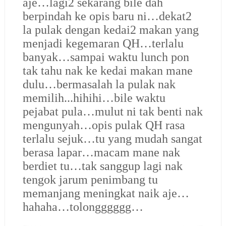
aje…lagi2 sekarang bile dah
berpindah ke opis baru ni…dekat2
la pulak dengan kedai2 makan yang
menjadi kegemaran QH…terlalu
banyak…sampai waktu lunch pon
tak tahu nak ke kedai makan mane
dulu…bermasalah la pulak nak
memilih...hihihi…bile waktu
pejabat pula…mulut ni tak benti nak
mengunyah…opis pulak QH rasa
terlalu sejuk…tu yang mudah sangat
berasa lapar…macam mane nak
berdiet tu…tak sanggup lagi nak
tengok jarum penimbang tu
memanjang meningkat naik aje…
hahaha…tolongggggg…