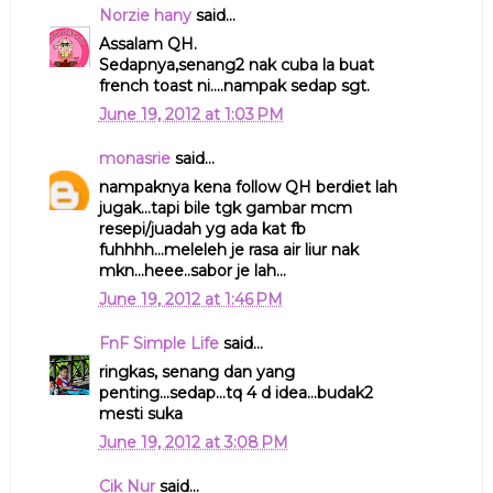
Norzie hany
said...
Assalam QH.
Sedapnya,senang2 nak cuba la buat
french toast ni....nampak sedap sgt.
June 19, 2012 at 1:03 PM
monasrie
said...
nampaknya kena follow QH berdiet lah
jugak...tapi bile tgk gambar mcm
resepi/juadah yg ada kat fb
fuhhhh...meleleh je rasa air liur nak
mkn...heee..sabor je lah...
June 19, 2012 at 1:46 PM
FnF Simple Life
said...
ringkas, senang dan yang
penting...sedap...tq 4 d idea...budak2
mesti suka
June 19, 2012 at 3:08 PM
Cik Nur
said...