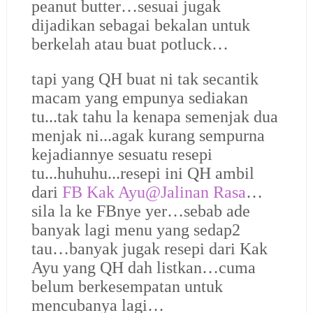
peanut butter…sesuai jugak
dijadikan sebagai bekalan untuk
berkelah atau buat potluck…
tapi yang QH buat ni tak secantik
macam yang empunya sediakan
tu...tak tahu la kenapa semenjak dua
menjak ni...agak kurang sempurna
kejadiannye sesuatu resepi
tu...huhuhu...resepi ini QH ambil
dari
FB Kak Ayu@Jalinan Rasa
…
sila la ke FBnye yer…sebab ade
banyak lagi menu yang sedap2
tau…banyak jugak resepi dari Kak
Ayu yang QH dah listkan…cuma
belum berkesempatan untuk
mencubanya lagi…