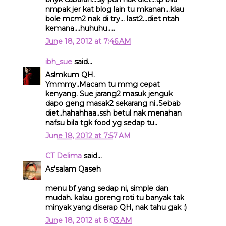
nmpak jer kat blog lain tu mkanan...klau
bole mcm2 nak di try... last2...diet ntah
kemana....huhuhu.....
June 18, 2012 at 7:46 AM
ibh_sue
said...
Aslmkum QH.
Ymmmy..Macam tu mmg cepat
kenyang. Sue jarang2 masuk jenguk
dapo geng masak2 sekarang ni..Sebab
diet..hahahhaa..ssh betul nak menahan
nafsu bila tgk food yg sedap tu..
June 18, 2012 at 7:57 AM
CT Delima
said...
As'salam Qaseh
menu bf yang sedap ni, simple dan
mudah. kalau goreng roti tu banyak tak
minyak yang diserap QH, nak tahu gak :)
June 18, 2012 at 8:03 AM