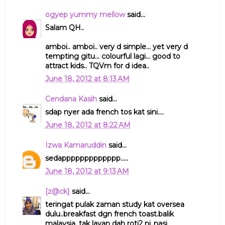
ogyep yummy mellow
said...
Salam QH..
amboi.. amboi.. very d simple... yet very d
tempting gitu... colourful lagi... good to
attract kids.. TQVm for d idea..
June 18, 2012 at 8:13 AM
Cendana Kasih
said...
sdap nyer ada french tos kat sini....
June 18, 2012 at 8:22 AM
Izwa Kamaruddin
said...
sedappppppppppppp.....
June 18, 2012 at 9:13 AM
[z@ck]
said...
teringat pulak zaman study kat oversea
dulu..breakfast dgn french toast.balik
malaysia, tak layan dah roti2 ni..nasi