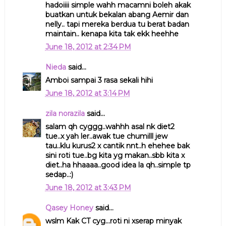
hadoiiii simple wahh macamni boleh akak
buatkan untuk bekalan abang Aemir dan
nelly.. tapi mereka berdua tu berat badan
maintain.. kenapa kita tak ekk heehhe
June 18, 2012 at 2:34 PM
Nieda
said...
Amboi sampai 3 rasa sekali hihi
June 18, 2012 at 3:14 PM
zila norazila
said...
salam qh cyggg..wahhh asal nk diet2
tue..x yah ler..awak tue chumilll jew
tau..klu kurus2 x cantik nnt..h ehehee bak
sini roti tue..bg kita yg makan..sbb kita x
diet..ha hhaaaa..good idea la qh..simple tp
sedap..:)
June 18, 2012 at 3:43 PM
Qasey Honey
said...
wslm Kak CT cyg...roti ni xserap minyak