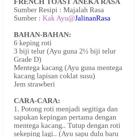
FRENCH TOAST ANEKA RASA
Sumber Resipi : Majalah Rasa
Sumber :
Kak Ayu@
JalinanRasa
BAHAN-BAHAN:
6 keping roti
3 biji telur (Ayu guna 2½ biji telur
Grade D)
Mentega kacang (Ayu guna mentega
kacang lapisan coklat susu)
Jem strawberi
CARA-CARA:
1. Potong roti menjadi segitiga dan
sapukan kepingan pertama dengan
mentega kacang.. Tutup dengan roti
sekeping lagi.. (Ayu sapu dulu baru