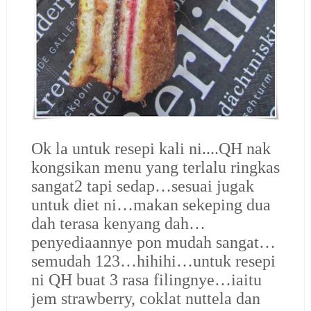
Ok la untuk resepi kali ni....QH nak
kongsikan menu yang terlalu ringkas
sangat2 tapi sedap…sesuai jugak
untuk diet ni…makan sekeping dua
dah terasa kenyang dah…
penyediaannye pon mudah sangat…
semudah 123…hihihi…untuk resepi
ni QH buat 3 rasa filingnye…iaitu
jem strawberry, coklat nuttela dan