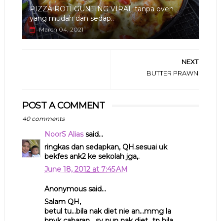
PIZZA ROTI GUNTING VIRAL tanpa oven
yang mudah dan sedap..
March 04, 2021
NEXT
BUTTER PRAWN
POST A COMMENT
40 comments
NoorS Alias
said...
ringkas dan sedapkan, QH.sesuai uk
bekfes ank2 ke sekolah jga,.
June 18, 2012 at 7:45 AM
Anonymous said...
Salam QH,
betul tu...bila nak diet nie an...mmg la
bnyk cabaran....sy pun nak diet...tp bila