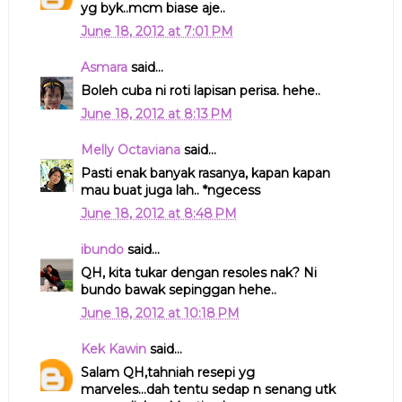
yg byk..mcm biase aje..
June 18, 2012 at 7:01 PM
Asmara
said...
Boleh cuba ni roti lapisan perisa. hehe..
June 18, 2012 at 8:13 PM
Melly Octaviana
said...
Pasti enak banyak rasanya, kapan kapan
mau buat juga lah.. *ngecess
June 18, 2012 at 8:48 PM
ibundo
said...
QH, kita tukar dengan resoles nak? Ni
bundo bawak sepinggan hehe..
June 18, 2012 at 10:18 PM
Kek Kawin
said...
Salam QH,tahniah resepi yg
marveles...dah tentu sedap n senang utk