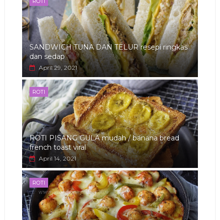
ROTI
SANDWICH TUNA DAN TELUR resepi ringkas
dan sedap
April 29, 2021
ROTI
ROTI PISANG GULA mudah / banana bread
french toast viral
April 14, 2021
ROTI