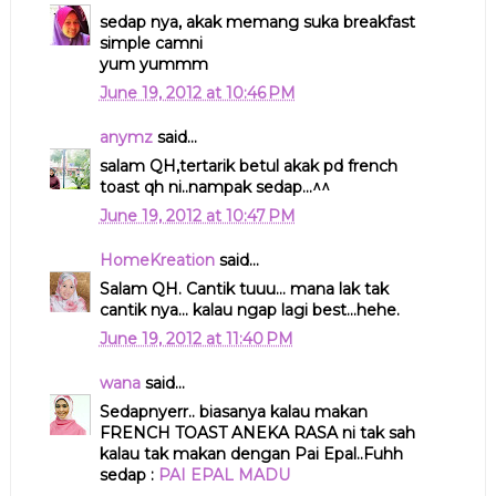
sedap nya, akak memang suka breakfast
simple camni
yum yummm
June 19, 2012 at 10:46 PM
anymz
said...
salam QH,tertarik betul akak pd french
toast qh ni..nampak sedap...^^
June 19, 2012 at 10:47 PM
HomeKreation
said...
Salam QH. Cantik tuuu... mana lak tak
cantik nya... kalau ngap lagi best...hehe.
June 19, 2012 at 11:40 PM
wana
said...
Sedapnyerr.. biasanya kalau makan
FRENCH TOAST ANEKA RASA ni tak sah
kalau tak makan dengan Pai Epal..Fuhh
sedap :
PAI EPAL MADU