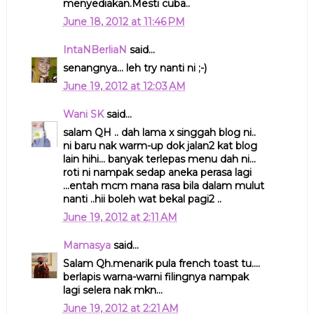
menyediakan.Mesti cuba..
June 18, 2012 at 11:46 PM
IntaNBerliaN
said...
senangnya... leh try nanti ni ;-)
June 19, 2012 at 12:03 AM
Wani SK
said...
salam QH .. dah lama x singgah blog ni..
ni baru nak warm-up dok jalan2 kat blog
lain hihi... banyak terlepas menu dah ni...
roti ni nampak sedap aneka perasa lagi
...entah mcm mana rasa bila dalam mulut
nanti ..hii boleh wat bekal pagi2 ..
June 19, 2012 at 2:11 AM
Mamasya
said...
Salam Qh.menarik pula french toast tu....
berlapis warna-warni filingnya nampak
lagi selera nak mkn...
June 19, 2012 at 2:21 AM