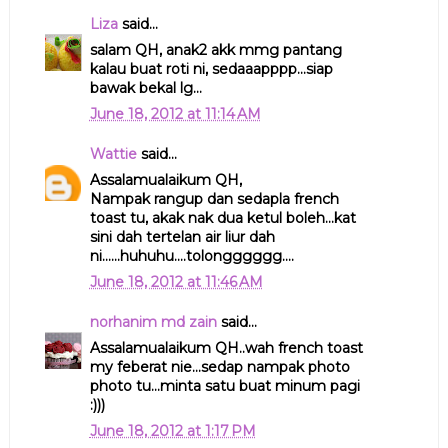
Liza
said...
salam QH, anak2 akk mmg pantang
kalau buat roti ni, sedaaapppp...siap
bawak bekal lg...
June 18, 2012 at 11:14 AM
Wattie
said...
Assalamualaikum QH,
Nampak rangup dan sedapla french
toast tu, akak nak dua ketul boleh...kat
sini dah tertelan air liur dah
ni......huhuhu....tolongggggg....
June 18, 2012 at 11:46 AM
norhanim md zain
said...
Assalamualaikum QH..wah french toast
my feberat nie...sedap nampak photo
photo tu...minta satu buat minum pagi
:)))
June 18, 2012 at 1:17 PM