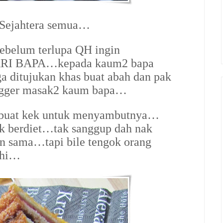
 Sejahtera semua…
ebelum terlupa QH ingin
RI BAPA…kepada kaum2 bapa
ga ditujukan khas buat abah dan pak
gger masak2 kaum bapa…
e buat kek untuk menyambutnya…
k berdiet…tak sanggup dah nak
 sama…tapi bile tengok orang
ihi…