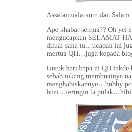
Assalamualaikum dan Salam
Ape khabar semua?? Oh yer s
mengucapkan SELAMAT HA
diluar sana tu…ucapan ini ju
mertua QH…juga kepada blo
Untuk hari bapa ni QH takd
sebab tukang membuatnye na
menghabiskannye…hubby pon
buat…teringin la pulak…hih