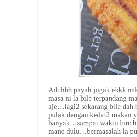
Aduhhh payah jugak ekkk na
masa ni la bile terpandang 
aje…lagi2 sekarang bile dah 
pulak dengan kedai2 makan 
banyak…sampai waktu lunch 
mane dulu…bermasalah la pul