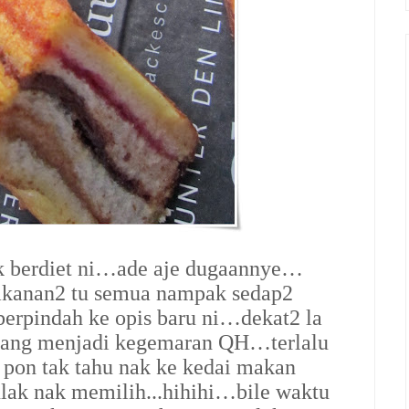
k berdiet ni…ade aje dugaannye…
makanan2 tu semua nampak sedap2
berpindah ke opis baru ni…dekat2 la
yang menjadi kegemaran QH…terlalu
pon tak tahu nak ke kedai makan
ak nak memilih...hihihi…bile waktu