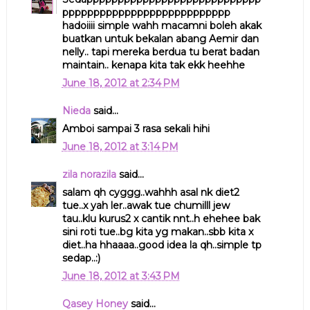
ppppppppppppppppppppppppppp
hadoiiii simple wahh macamni boleh akak
buatkan untuk bekalan abang Aemir dan
nelly.. tapi mereka berdua tu berat badan
maintain.. kenapa kita tak ekk heehhe
June 18, 2012 at 2:34 PM
Nieda
said...
Amboi sampai 3 rasa sekali hihi
June 18, 2012 at 3:14 PM
zila norazila
said...
salam qh cyggg..wahhh asal nk diet2
tue..x yah ler..awak tue chumilll jew
tau..klu kurus2 x cantik nnt..h ehehee bak
sini roti tue..bg kita yg makan..sbb kita x
diet..ha hhaaaa..good idea la qh..simple tp
sedap..:)
June 18, 2012 at 3:43 PM
Qasey Honey
said...