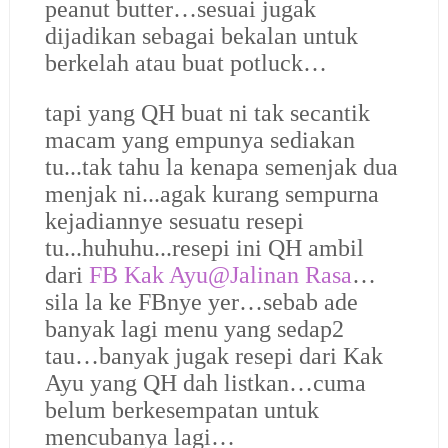
peanut butter…sesuai jugak
dijadikan sebagai bekalan untuk
berkelah atau buat potluck…
tapi yang QH buat ni tak secantik
macam yang empunya sediakan
tu...tak tahu la kenapa semenjak dua
menjak ni...agak kurang sempurna
kejadiannye sesuatu resepi
tu...huhuhu...resepi ini QH ambil
dari
FB Kak Ayu@Jalinan Rasa
…
sila la ke FBnye yer…sebab ade
banyak lagi menu yang sedap2
tau…banyak jugak resepi dari Kak
Ayu yang QH dah listkan…cuma
belum berkesempatan untuk
mencubanya lagi…