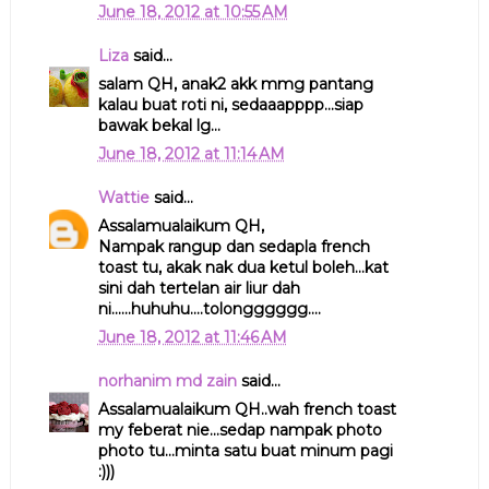
June 18, 2012 at 10:55 AM
Liza
said...
salam QH, anak2 akk mmg pantang
kalau buat roti ni, sedaaapppp...siap
bawak bekal lg...
June 18, 2012 at 11:14 AM
Wattie
said...
Assalamualaikum QH,
Nampak rangup dan sedapla french
toast tu, akak nak dua ketul boleh...kat
sini dah tertelan air liur dah
ni......huhuhu....tolongggggg....
June 18, 2012 at 11:46 AM
norhanim md zain
said...
Assalamualaikum QH..wah french toast
my feberat nie...sedap nampak photo
photo tu...minta satu buat minum pagi
:)))