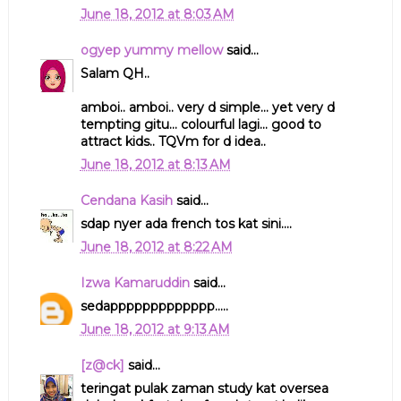
June 18, 2012 at 8:03 AM
ogyep yummy mellow
said...
Salam QH..
amboi.. amboi.. very d simple... yet very d
tempting gitu... colourful lagi... good to
attract kids.. TQVm for d idea..
June 18, 2012 at 8:13 AM
Cendana Kasih
said...
sdap nyer ada french tos kat sini....
June 18, 2012 at 8:22 AM
Izwa Kamaruddin
said...
sedappppppppppppp.....
June 18, 2012 at 9:13 AM
[z@ck]
said...
teringat pulak zaman study kat oversea