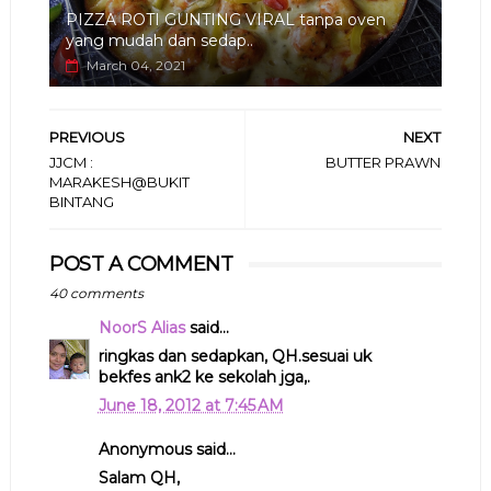
PIZZA ROTI GUNTING VIRAL tanpa oven
yang mudah dan sedap..
March 04, 2021
PREVIOUS
NEXT
JJCM :
BUTTER PRAWN
MARAKESH@BUKIT
BINTANG
POST A COMMENT
40 comments
NoorS Alias
said...
ringkas dan sedapkan, QH.sesuai uk
bekfes ank2 ke sekolah jga,.
June 18, 2012 at 7:45 AM
Anonymous said...
Salam QH,