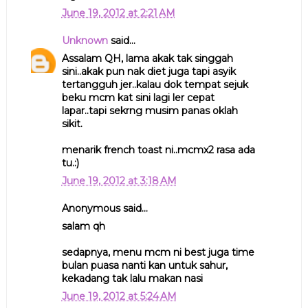
June 19, 2012 at 2:21 AM
Unknown
said...
Assalam QH, lama akak tak singgah
sini..akak pun nak diet juga tapi asyik
tertangguh jer..kalau dok tempat sejuk
beku mcm kat sini lagi ler cepat
lapar..tapi sekrng musim panas oklah
sikit.
menarik french toast ni..mcmx2 rasa ada
tu.:)
June 19, 2012 at 3:18 AM
Anonymous said...
salam qh
sedapnya, menu mcm ni best juga time
bulan puasa nanti kan untuk sahur,
kekadang tak lalu makan nasi
June 19, 2012 at 5:24 AM