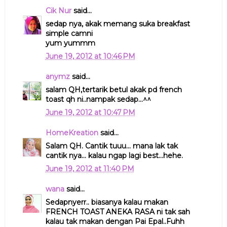
Cik Nur
said...
sedap nya, akak memang suka breakfast
simple camni
yum yummm
June 19, 2012 at 10:46 PM
anymz
said...
salam QH,tertarik betul akak pd french
toast qh ni..nampak sedap...^^
June 19, 2012 at 10:47 PM
HomeKreation
said...
Salam QH. Cantik tuuu... mana lak tak
cantik nya... kalau ngap lagi best...hehe.
June 19, 2012 at 11:40 PM
wana
said...
Sedapnyerr.. biasanya kalau makan
FRENCH TOAST ANEKA RASA ni tak sah
kalau tak makan dengan Pai Epal..Fuhh