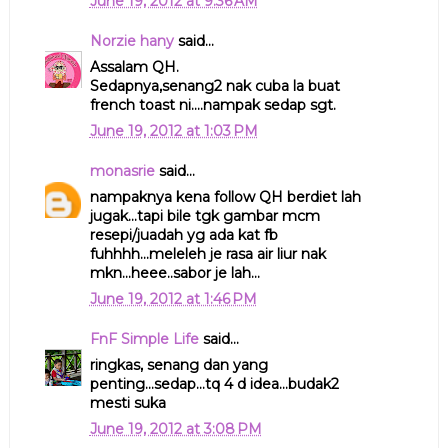
June 19, 2012 at 9:36 AM
Norzie hany
said...
Assalam QH.
Sedapnya,senang2 nak cuba la buat
french toast ni....nampak sedap sgt.
June 19, 2012 at 1:03 PM
monasrie
said...
nampaknya kena follow QH berdiet lah
jugak...tapi bile tgk gambar mcm
resepi/juadah yg ada kat fb
fuhhhh...meleleh je rasa air liur nak
mkn...heee..sabor je lah...
June 19, 2012 at 1:46 PM
FnF Simple Life
said...
ringkas, senang dan yang
penting...sedap...tq 4 d idea...budak2
mesti suka
June 19, 2012 at 3:08 PM