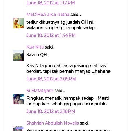
June 18, 2012 at 1:17 PM
MaDiHaA a.k.a Ratna
said...
terliur dibuatnya tg juadah QH ni..
walapun simple tp nampak sedap..
June 18, 2012 at 1:44 PM
Kak Nita
said...
Salam QH ,
Kak Nita pon dah lama pasang niat nak
berdiet, tapi tak pernah menjadi....hehehe
June 18, 2012 at 2:05 PM
Si Matatajam
said...
Ringkas, menarik, nampak sedap... Mesti
rangup kan sebab grg ngan telur pulak..
June 18, 2012 at 2:16 PM
Shahriah Abdullah Novelis
said...
Sedapppppppppppppppppppppppppppp