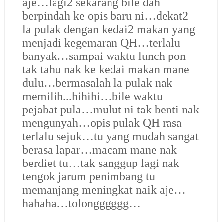
aje…lagi2 sekarang bile dah
berpindah ke opis baru ni…dekat2
la pulak dengan kedai2 makan yang
menjadi kegemaran QH…terlalu
banyak…sampai waktu lunch pon
tak tahu nak ke kedai makan mane
dulu…bermasalah la pulak nak
memilih...hihihi…bile waktu
pejabat pula…mulut ni tak benti nak
mengunyah…opis pulak QH rasa
terlalu sejuk…tu yang mudah sangat
berasa lapar…macam mane nak
berdiet tu…tak sanggup lagi nak
tengok jarum penimbang tu
memanjang meningkat naik aje…
hahaha…tolongggggg…