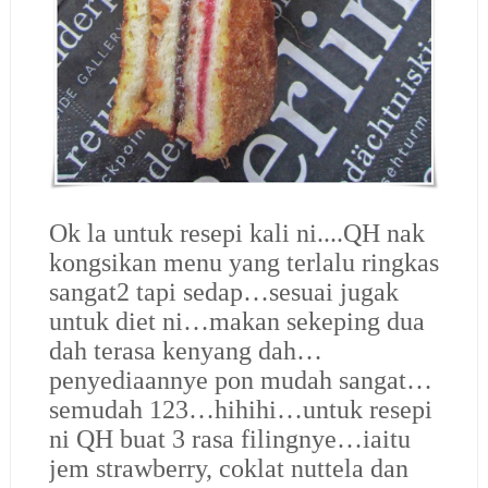
Ok la untuk resepi kali ni....QH nak
kongsikan menu yang terlalu ringkas
sangat2 tapi sedap…sesuai jugak
untuk diet ni…makan sekeping dua
dah terasa kenyang dah…
penyediaannye pon mudah sangat…
semudah 123…hihihi…untuk resepi
ni QH buat 3 rasa filingnye…iaitu
jem strawberry, coklat nuttela dan