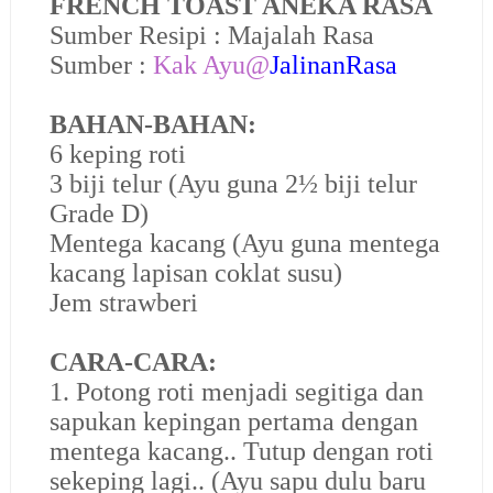
FRENCH TOAST ANEKA RASA
Sumber Resipi : Majalah Rasa
Sumber :
Kak Ayu@
JalinanRasa
BAHAN-BAHAN:
6 keping roti
3 biji telur (Ayu guna 2½ biji telur
Grade D)
Mentega kacang (Ayu guna mentega
kacang lapisan coklat susu)
Jem strawberi
CARA-CARA:
1. Potong roti menjadi segitiga dan
sapukan kepingan pertama dengan
mentega kacang.. Tutup dengan roti
sekeping lagi.. (Ayu sapu dulu baru