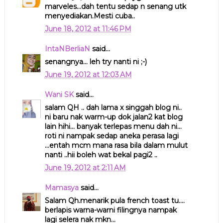
marveles...dah tentu sedap n senang utk
menyediakan.Mesti cuba..
June 18, 2012 at 11:46 PM
IntaNBerliaN
said...
senangnya... leh try nanti ni ;-)
June 19, 2012 at 12:03 AM
Wani SK
said...
salam QH .. dah lama x singgah blog ni..
ni baru nak warm-up dok jalan2 kat blog
lain hihi... banyak terlepas menu dah ni...
roti ni nampak sedap aneka perasa lagi
...entah mcm mana rasa bila dalam mulut
nanti ..hii boleh wat bekal pagi2 ..
June 19, 2012 at 2:11 AM
Mamasya
said...
Salam Qh.menarik pula french toast tu....
berlapis warna-warni filingnya nampak
lagi selera nak mkn...