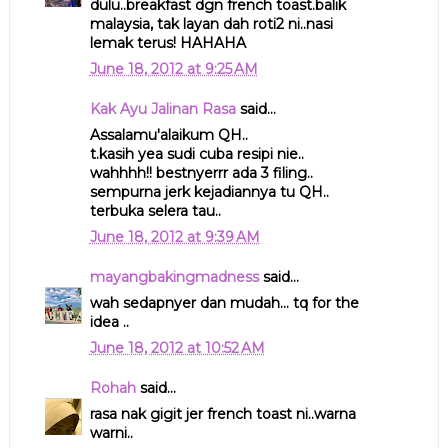
dulu..breakfast dgn french toast.balik
malaysia, tak layan dah roti2 ni..nasi
lemak terus! HAHAHA
June 18, 2012 at 9:25 AM
Kak Ayu Jalinan Rasa
said...
Assalamu'alaikum QH..
t.kasih yea sudi cuba resipi nie..
wahhhh!! bestnyerrr ada 3 filing..
sempurna jerk kejadiannya tu QH..
terbuka selera tau..
June 18, 2012 at 9:39 AM
mayangbakingmadness
said...
wah sedapnyer dan mudah... tq for the
idea ..
June 18, 2012 at 10:52 AM
Rohah
said...
rasa nak gigit jer french toast ni..warna
warni..