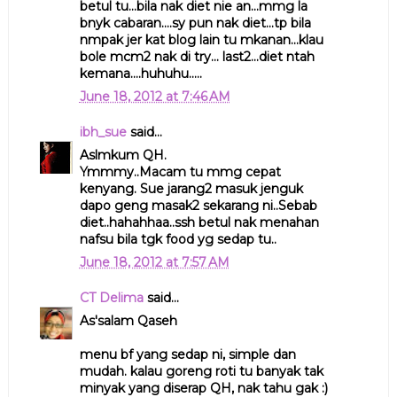
betul tu...bila nak diet nie an...mmg la
bnyk cabaran....sy pun nak diet...tp bila
nmpak jer kat blog lain tu mkanan...klau
bole mcm2 nak di try... last2...diet ntah
kemana....huhuhu.....
June 18, 2012 at 7:46 AM
ibh_sue
said...
Aslmkum QH.
Ymmmy..Macam tu mmg cepat
kenyang. Sue jarang2 masuk jenguk
dapo geng masak2 sekarang ni..Sebab
diet..hahahhaa..ssh betul nak menahan
nafsu bila tgk food yg sedap tu..
June 18, 2012 at 7:57 AM
CT Delima
said...
As'salam Qaseh
menu bf yang sedap ni, simple dan
mudah. kalau goreng roti tu banyak tak
minyak yang diserap QH, nak tahu gak :)