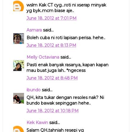
wslm Kak CT cyg...roti ni xserap minyak
yg byk..mcm biase aje..
June 18, 2012 at 7:01 PM
Asmara
said...
Boleh cuba ni roti lapisan perisa. hehe..
June 18, 2012 at 8:13 PM
Melly Octaviana
said...
Pasti enak banyak rasanya, kapan kapan
mau buat juga lah.. *ngecess
June 18, 2012 at 8:48 PM
ibundo
said...
QH, kita tukar dengan resoles nak? Ni
bundo bawak sepinggan hehe..
June 18, 2012 at 10:18 PM
Kek Kawin
said...
Salam QH,tahniah resepi yg