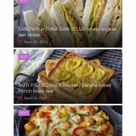
ROTI
SANDWICH TUNA DAN TELUR resepi ringkas
dan sedap
April 29, 2021
ROTI
ROTI PISANG GULA mudah / banana bread
french toast viral
April 14, 2021
ROTI