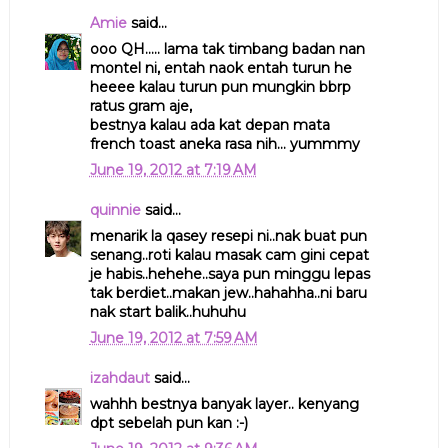
Amie
said...
ooo QH..... lama tak timbang badan nan
montel ni, entah naok entah turun he
heeee kalau turun pun mungkin bbrp
ratus gram aje,
bestnya kalau ada kat depan mata
french toast aneka rasa nih... yummmy
June 19, 2012 at 7:19 AM
quinnie
said...
menarik la qasey resepi ni..nak buat pun
senang..roti kalau masak cam gini cepat
je habis..hehehe..saya pun minggu lepas
tak berdiet..makan jew..hahahha..ni baru
nak start balik..huhuhu
June 19, 2012 at 7:59 AM
izahdaut
said...
wahhh bestnya banyak layer.. kenyang
dpt sebelah pun kan :-)