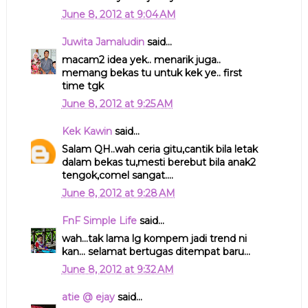
June 8, 2012 at 9:04 AM
Juwita Jamaludin
said...
macam2 idea yek.. menarik juga..
memang bekas tu untuk kek ye.. first
time tgk
June 8, 2012 at 9:25 AM
Kek Kawin
said...
Salam QH..wah ceria gitu,cantik bila letak
dalam bekas tu,mesti berebut bila anak2
tengok,comel sangat....
June 8, 2012 at 9:28 AM
FnF Simple Life
said...
wah...tak lama lg kompem jadi trend ni
kan... selamat bertugas ditempat baru...
June 8, 2012 at 9:32 AM
atie @ ejay
said...