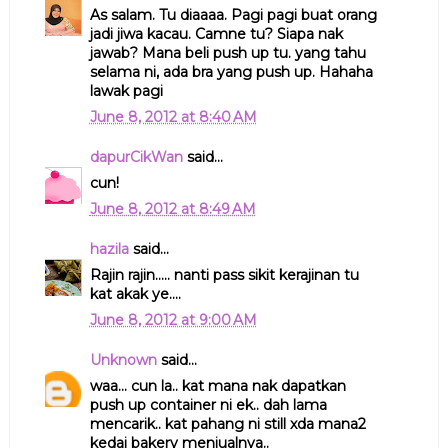
As salam. Tu diaaaa. Pagi pagi buat orang
jadi jiwa kacau. Camne tu? Siapa nak
jawab? Mana beli push up tu. yang tahu
selama ni, ada bra yang push up. Hahaha
lawak pagi
June 8, 2012 at 8:40 AM
dapurCikWan
said...
cun!
June 8, 2012 at 8:49 AM
hazila
said...
Rajin rajin..... nanti pass sikit kerajinan tu
kat akak ye....
June 8, 2012 at 9:00 AM
Unknown
said...
waa... cun la.. kat mana nak dapatkan
push up container ni ek.. dah lama
mencarik.. kat pahang ni still xda mana2
kedai bakery menjualnya..