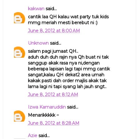
kakwan
said...
cantik laa QH kalau wat party tuk kids
mmg meriah mesti berebut ni :)
June 8, 2012 at 8:00 AM
Unknown
said...
salam pagi jumaat QH..
aduh duh duh rajin nya Qh buat ni tak
sanggup akak rasa nya ni,dengan
beberapa lapisan lagi tapi mmg cantik
sangat,kalau QH dekat2 area umah
kakak pasti dah order majlis akak tak
lama lagi ni tapi syang lah jauh sngt..
June 8, 2012 at 8:12 AM
Izwa Kamaruddin
said...
Menarikkkkk ~
June 8, 2012 at 8:28 AM
Azie
said...