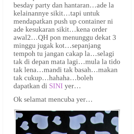
besday party dan hantaran…ade la
kelainannye sikit…tapi untuk
mendapatkan push up container ni
ade kesukaran sikit…kena order
awal2…QH pon menunggu dekat 3
minggu jugak kot…sepanjang
tempoh tu jangan cakap la…selagi
tak di depan mata lagi…mula la tido
tak lena…mandi tak basah…makan
tak cukup…hahaha…boleh
dapatkan di
SINI
yer…
Ok selamat mencuba yer…