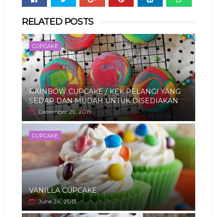
Whats
RELATED POSTS
app
CUPCAKE
RAINBOW CUPCAKE / KEK PELANGI YANG
SEDAP DAN MUDAH UNTUK DISEDIAKAN
December 29, 2019
CUPCAKE
VANILLA CUPCAKE
June 24, 2013