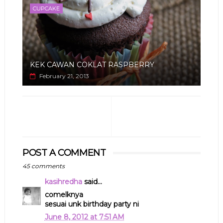
CUPCAKE
KEK CAWAN COKLAT RASPBERRY
February 21, 2013
POST A COMMENT
45 comments
kasihredha
said...
comelknya
sesuai unk birthday party ni
June 8, 2012 at 7:51 AM