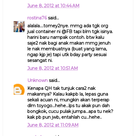
June 8, 2012 at 10:44 AM
rostina76
said...
alalala....tomey2nye. mmg ada tgk org
jual container ni @FB tapi blm tgk isinya.
harini baru nampak contoh. btw kalu
saje2 nak bagi anak makan mmg jenuh
le nak membuatnya (buat yang lama,
ngap kjp je) tapi utk bday party sesuai
sesangat ni.
June 8, 2012 at 10:51 AM
Unknown
said...
Kenapa QH tak tunjuk cara2 nak
makannya? Kalau kakpb la, lepas guna
sekali acuan ni, mungkin akan terperap
dlm toyogo...hehe...lps tu akak pun dah
bongkok, cucu pulak jumpa...apa tu nek?
kak pb pun jwb, entahlah cu...hehe..
June 8, 2012 at 11:09 AM