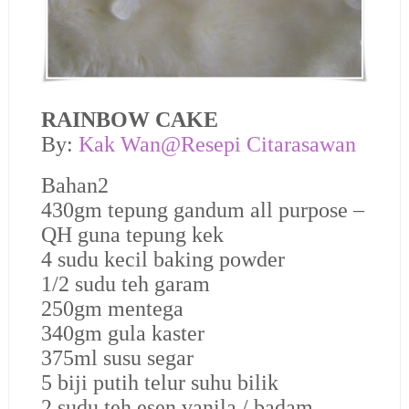
RAINBOW CAKE
B
y:
Kak Wan@Resepi Citarasawan
Bahan2
430gm tepung gandum all purpose –
QH guna tepung kek
4 sudu kecil baking powder
1/2 sudu teh garam
250gm mentega
340gm gula kaster
375ml susu segar
5 biji putih telur suhu bilik
2 sudu teh esen vanila / badam