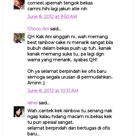
comeel..xpernah tengok bekas
camni..hihi lagi jakun atie nih
June 8, 2012 at 9:50 AM
Choco Ani
said...
QH Kak Ani singgah ni.. wah memang
best rainbow cake ni menarik sangat bila
bubuh dalam bekas push up tuh.. kanak
kanak memang suka tu.. pa lagi dgn
warna yang menarik.. syabas QH!
Oh ya selamat berpindah ke ofis baru
semoga segala urusan di permudahkan..
Aminn ;)
June 8, 2012 at 10:31 AM
rahel
said...
Wah..cantek kek rainbow tu..senang nak
ngap kalau hidang macam ni..bekas kek
tu pun spesial sangat..
selamat berpindah dan bertugas di ofis
baru...