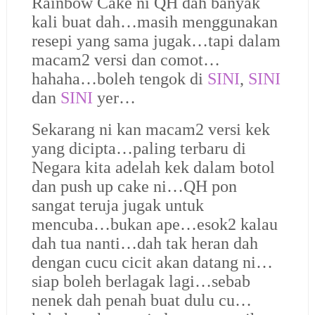
Rainbow Cake ni QH dah banyak
kali buat dah…masih menggunakan
resepi yang sama jugak…tapi dalam
macam2 versi dan comot…
hahaha…boleh tengok di
SINI
,
SINI
dan
SINI
yer…
Sekarang ni kan macam2 versi kek
yang dicipta…paling terbaru di
Negara kita adelah kek dalam botol
dan push up cake ni…QH pon
sangat teruja jugak untuk
mencuba…bukan ape…esok2 kalau
dah tua nanti…dah tak heran dah
dengan cucu cicit akan datang ni…
siap boleh berlagak lagi…sebab
nenek dah penah buat dulu cu…