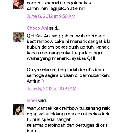
comeel..xpernah tengok bekas
camni..hihi lagi jakun atie nih
June 8, 2012 at 9:50 AM
Choco Ani
said...
QH Kak Ani singgah ni.. wah memang
best rainbow cake ni menarik sangat bila
bubuh dalam bekas push up tuh.. kanak
kanak memang suka tu.. pa lagi dgn
warna yang menarik.. syabas QH!
Oh ya selamat berpindah ke ofis baru
semoga segala urusan di permudahkan..
Aminn ;)
June 8, 2012 at 10:31 AM
rahel
said...
Wah..cantek kek rainbow tu..senang nak
ngap kalau hidang macam ni..bekas kek
tu pun spesial sangat..
selamat berpindah dan bertugas di ofis
baru...