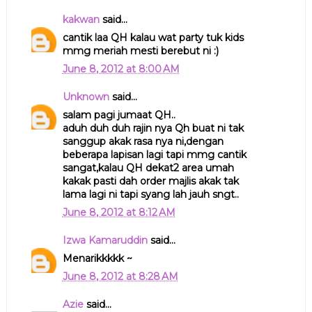
kakwan
said...
cantik laa QH kalau wat party tuk kids
mmg meriah mesti berebut ni :)
June 8, 2012 at 8:00 AM
Unknown
said...
salam pagi jumaat QH..
aduh duh duh rajin nya Qh buat ni tak
sanggup akak rasa nya ni,dengan
beberapa lapisan lagi tapi mmg cantik
sangat,kalau QH dekat2 area umah
kakak pasti dah order majlis akak tak
lama lagi ni tapi syang lah jauh sngt..
June 8, 2012 at 8:12 AM
Izwa Kamaruddin
said...
Menarikkkkk ~
June 8, 2012 at 8:28 AM
Azie
said...