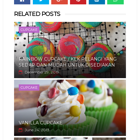
Whats
RELATED POSTS
app
CUPCAKE
RAINBOW CUPCAKE / KEK PELANGI YANG
SEDAP DAN MUDAH UNTUK DISEDIAKAN
December 29, 2019
CUPCAKE
VANILLA CUPCAKE
June 24, 2013