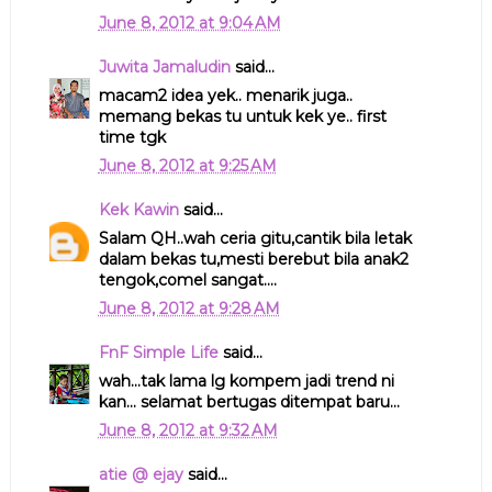
June 8, 2012 at 9:04 AM
Juwita Jamaludin
said...
macam2 idea yek.. menarik juga..
memang bekas tu untuk kek ye.. first
time tgk
June 8, 2012 at 9:25 AM
Kek Kawin
said...
Salam QH..wah ceria gitu,cantik bila letak
dalam bekas tu,mesti berebut bila anak2
tengok,comel sangat....
June 8, 2012 at 9:28 AM
FnF Simple Life
said...
wah...tak lama lg kompem jadi trend ni
kan... selamat bertugas ditempat baru...
June 8, 2012 at 9:32 AM
atie @ ejay
said...