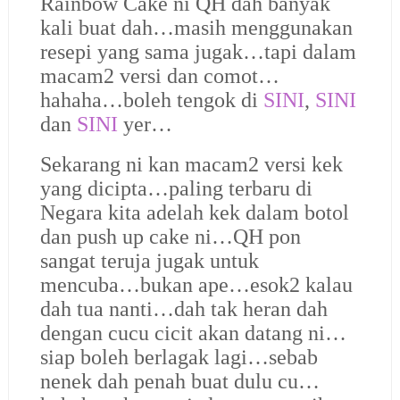
Rainbow Cake ni QH dah banyak
kali buat dah…masih menggunakan
resepi yang sama jugak…tapi dalam
macam2 versi dan comot…
hahaha…boleh tengok di
SINI
,
SINI
dan
SINI
yer…
Sekarang ni kan macam2 versi kek
yang dicipta…paling terbaru di
Negara kita adelah kek dalam botol
dan push up cake ni…QH pon
sangat teruja jugak untuk
mencuba…bukan ape…esok2 kalau
dah tua nanti…dah tak heran dah
dengan cucu cicit akan datang ni…
siap boleh berlagak lagi…sebab
nenek dah penah buat dulu cu…