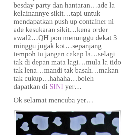
besday party dan hantaran…ade la
kelainannye sikit…tapi untuk
mendapatkan push up container ni
ade kesukaran sikit…kena order
awal2…QH pon menunggu dekat 3
minggu jugak kot…sepanjang
tempoh tu jangan cakap la…selagi
tak di depan mata lagi…mula la tido
tak lena…mandi tak basah…makan
tak cukup…hahaha…boleh
dapatkan di
SINI
yer…
Ok selamat mencuba yer…