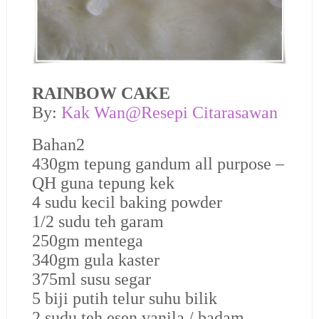
RAINBOW CAKE
B
y:
Kak Wan@Resepi Citarasawan
Bahan2
430gm tepung gandum all purpose –
QH guna tepung kek
4 sudu kecil baking powder
1/2 sudu teh garam
250gm mentega
340gm gula kaster
375ml susu segar
5 biji putih telur suhu bilik
2 sudu teh esen vanila / badam