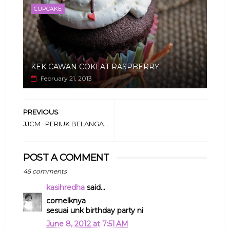
CUPCAKE
KEK CAWAN COKLAT RASPBERRY
February 21, 2013
PREVIOUS
JJCM : PERIUK BELANGA...
POST A COMMENT
45 comments
kasihredha
said...
comelknya
sesuai unk birthday party ni
June 8, 2012 at 7:51 AM