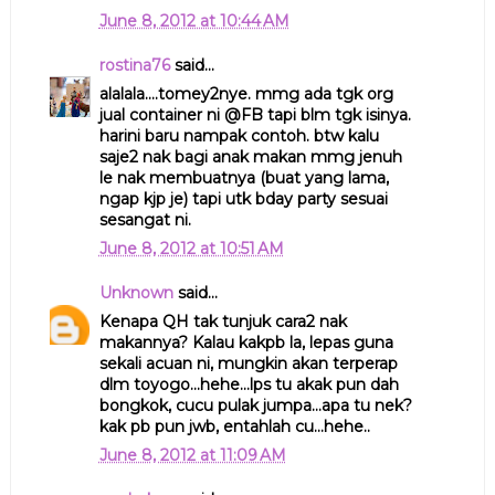
June 8, 2012 at 10:44 AM
rostina76
said...
alalala....tomey2nye. mmg ada tgk org
jual container ni @FB tapi blm tgk isinya.
harini baru nampak contoh. btw kalu
saje2 nak bagi anak makan mmg jenuh
le nak membuatnya (buat yang lama,
ngap kjp je) tapi utk bday party sesuai
sesangat ni.
June 8, 2012 at 10:51 AM
Unknown
said...
Kenapa QH tak tunjuk cara2 nak
makannya? Kalau kakpb la, lepas guna
sekali acuan ni, mungkin akan terperap
dlm toyogo...hehe...lps tu akak pun dah
bongkok, cucu pulak jumpa...apa tu nek?
kak pb pun jwb, entahlah cu...hehe..
June 8, 2012 at 11:09 AM