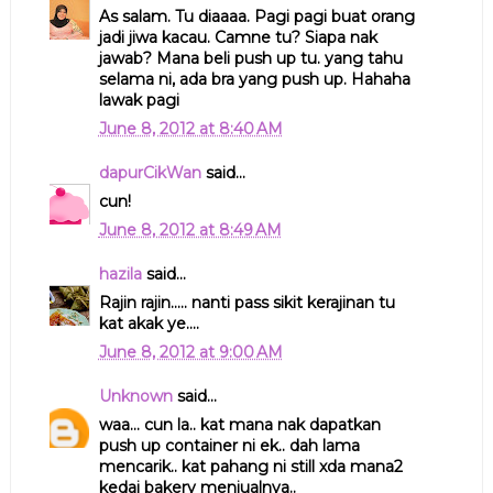
As salam. Tu diaaaa. Pagi pagi buat orang
jadi jiwa kacau. Camne tu? Siapa nak
jawab? Mana beli push up tu. yang tahu
selama ni, ada bra yang push up. Hahaha
lawak pagi
June 8, 2012 at 8:40 AM
dapurCikWan
said...
cun!
June 8, 2012 at 8:49 AM
hazila
said...
Rajin rajin..... nanti pass sikit kerajinan tu
kat akak ye....
June 8, 2012 at 9:00 AM
Unknown
said...
waa... cun la.. kat mana nak dapatkan
push up container ni ek.. dah lama
mencarik.. kat pahang ni still xda mana2
kedai bakery menjualnya..