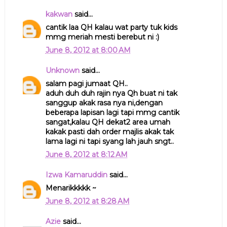
kakwan
said...
cantik laa QH kalau wat party tuk kids
mmg meriah mesti berebut ni :)
June 8, 2012 at 8:00 AM
Unknown
said...
salam pagi jumaat QH..
aduh duh duh rajin nya Qh buat ni tak
sanggup akak rasa nya ni,dengan
beberapa lapisan lagi tapi mmg cantik
sangat,kalau QH dekat2 area umah
kakak pasti dah order majlis akak tak
lama lagi ni tapi syang lah jauh sngt..
June 8, 2012 at 8:12 AM
Izwa Kamaruddin
said...
Menarikkkkk ~
June 8, 2012 at 8:28 AM
Azie
said...