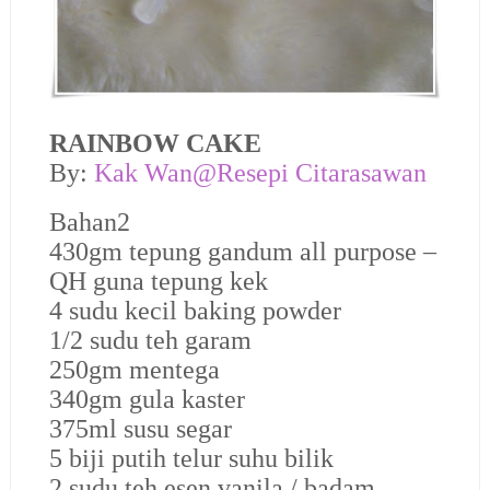
RAINBOW CAKE
B
y:
Kak Wan@Resepi Citarasawan
Bahan2
430gm tepung gandum all purpose –
QH guna tepung kek
4 sudu kecil baking powder
1/2 sudu teh garam
250gm mentega
340gm gula kaster
375ml susu segar
5 biji putih telur suhu bilik
2 sudu teh esen vanila / badam