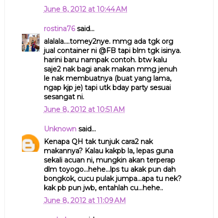
June 8, 2012 at 10:44 AM
rostina76
said...
alalala....tomey2nye. mmg ada tgk org
jual container ni @FB tapi blm tgk isinya.
harini baru nampak contoh. btw kalu
saje2 nak bagi anak makan mmg jenuh
le nak membuatnya (buat yang lama,
ngap kjp je) tapi utk bday party sesuai
sesangat ni.
June 8, 2012 at 10:51 AM
Unknown
said...
Kenapa QH tak tunjuk cara2 nak
makannya? Kalau kakpb la, lepas guna
sekali acuan ni, mungkin akan terperap
dlm toyogo...hehe...lps tu akak pun dah
bongkok, cucu pulak jumpa...apa tu nek?
kak pb pun jwb, entahlah cu...hehe..
June 8, 2012 at 11:09 AM