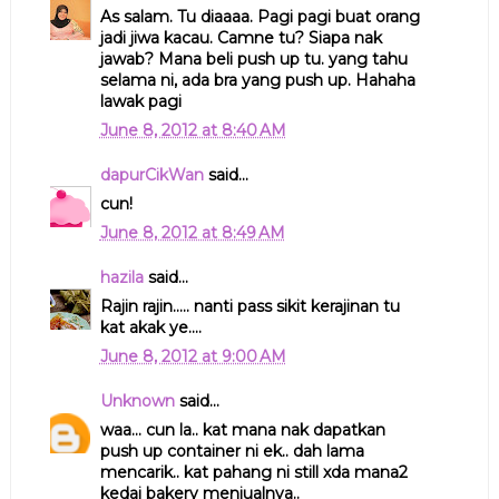
As salam. Tu diaaaa. Pagi pagi buat orang
jadi jiwa kacau. Camne tu? Siapa nak
jawab? Mana beli push up tu. yang tahu
selama ni, ada bra yang push up. Hahaha
lawak pagi
June 8, 2012 at 8:40 AM
dapurCikWan
said...
cun!
June 8, 2012 at 8:49 AM
hazila
said...
Rajin rajin..... nanti pass sikit kerajinan tu
kat akak ye....
June 8, 2012 at 9:00 AM
Unknown
said...
waa... cun la.. kat mana nak dapatkan
push up container ni ek.. dah lama
mencarik.. kat pahang ni still xda mana2
kedai bakery menjualnya..