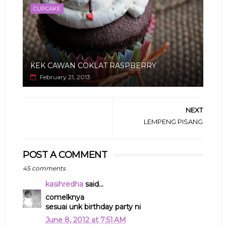
CUPCAKE
KEK CAWAN COKLAT RASPBERRY
February 21, 2013
NEXT
LEMPENG PISANG
POST A COMMENT
45 comments
kasihredha
said...
comelknya
sesuai unk birthday party ni
June 8, 2012 at 7:51 AM