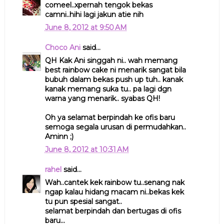
comeel..xpernah tengok bekas
camni..hihi lagi jakun atie nih
June 8, 2012 at 9:50 AM
Choco Ani
said...
QH Kak Ani singgah ni.. wah memang
best rainbow cake ni menarik sangat bila
bubuh dalam bekas push up tuh.. kanak
kanak memang suka tu.. pa lagi dgn
warna yang menarik.. syabas QH!
Oh ya selamat berpindah ke ofis baru
semoga segala urusan di permudahkan..
Aminn ;)
June 8, 2012 at 10:31 AM
rahel
said...
Wah..cantek kek rainbow tu..senang nak
ngap kalau hidang macam ni..bekas kek
tu pun spesial sangat..
selamat berpindah dan bertugas di ofis
baru...