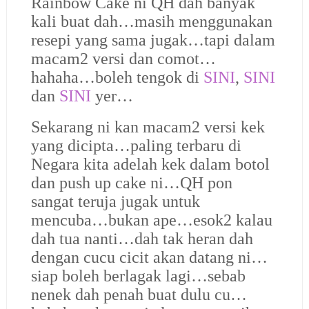
Rainbow Cake ni QH dah banyak
kali buat dah…masih menggunakan
resepi yang sama jugak…tapi dalam
macam2 versi dan comot…
hahaha…boleh tengok di
SINI
,
SINI
dan
SINI
yer…
Sekarang ni kan macam2 versi kek
yang dicipta…paling terbaru di
Negara kita adelah kek dalam botol
dan push up cake ni…QH pon
sangat teruja jugak untuk
mencuba…bukan ape…esok2 kalau
dah tua nanti…dah tak heran dah
dengan cucu cicit akan datang ni…
siap boleh berlagak lagi…sebab
nenek dah penah buat dulu cu…