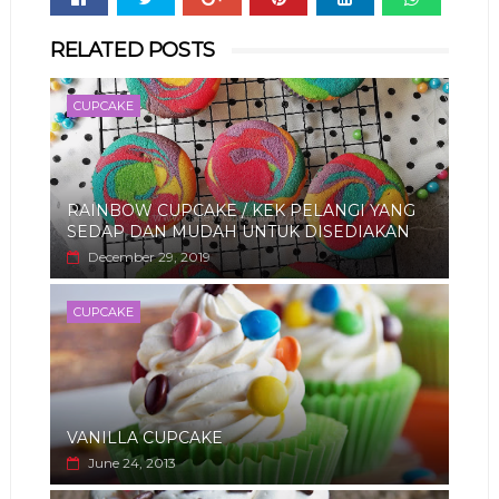
Whats
RELATED POSTS
app
CUPCAKE
RAINBOW CUPCAKE / KEK PELANGI YANG
SEDAP DAN MUDAH UNTUK DISEDIAKAN
December 29, 2019
CUPCAKE
VANILLA CUPCAKE
June 24, 2013