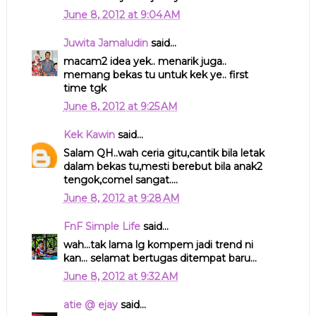
June 8, 2012 at 9:04 AM
Juwita Jamaludin
said...
macam2 idea yek.. menarik juga..
memang bekas tu untuk kek ye.. first
time tgk
June 8, 2012 at 9:25 AM
Kek Kawin
said...
Salam QH..wah ceria gitu,cantik bila letak
dalam bekas tu,mesti berebut bila anak2
tengok,comel sangat....
June 8, 2012 at 9:28 AM
FnF Simple Life
said...
wah...tak lama lg kompem jadi trend ni
kan... selamat bertugas ditempat baru...
June 8, 2012 at 9:32 AM
atie @ ejay
said...