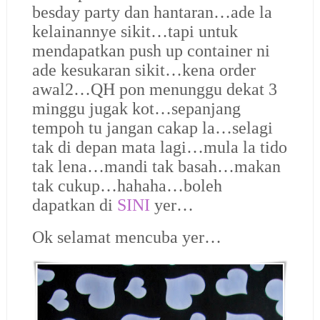
besday party dan hantaran…ade la
kelainannye sikit…tapi untuk
mendapatkan push up container ni
ade kesukaran sikit…kena order
awal2…QH pon menunggu dekat 3
minggu jugak kot…sepanjang
tempoh tu jangan cakap la…selagi
tak di depan mata lagi…mula la tido
tak lena…mandi tak basah…makan
tak cukup…hahaha…boleh
dapatkan di
SINI
yer…
Ok selamat mencuba yer…