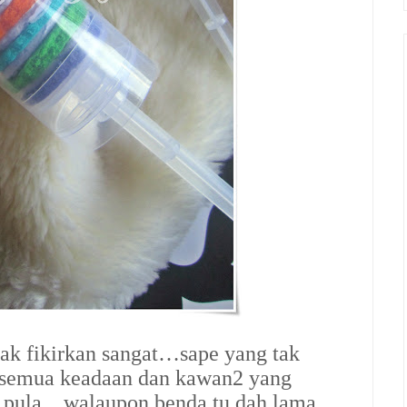
nak fikirkan sangat…sape yang tak
 semua keadaan dan kawan2 yang
h pula…walaupon benda tu dah lama