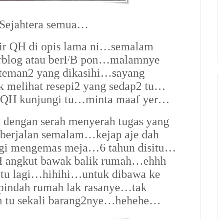
 Sejahtera semua…
hir QH di opis lama ni…semalam
erblog atau berFB pon…malamnye
teman2 yang dikasihi…sayang
uk melihat resepi2 yang sedap2 tu…
at QH kunjungi tu…minta maaf yer…
dengan serah menyerah tugas yang
 berjalan semalam…kejap aje dah
agi mengemas meja…6 tahun disitu…
QH angkut bawak balik rumah…ehhh
 tu lagi…hihihi…untuk dibawa ke
pindah rumah lak rasanye…tak
m tu sekali barang2nye…hehehe…