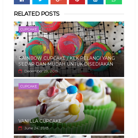
Whats
RELATED POSTS
app
CUPCAKE
RAINBOW CUPCAKE / KEK PELANGI YANG
SEDAP DAN MUDAH UNTUK DISEDIAKAN
December 29, 2019
CUPCAKE
VANILLA CUPCAKE
June 24, 2013