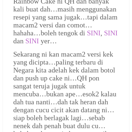
Rainbow Cake ni QH dah banyak
kali buat dah…masih menggunakan
resepi yang sama jugak…tapi dalam
macam2 versi dan comot…
hahaha…boleh tengok di
SINI
,
SINI
dan
SINI
yer…
Sekarang ni kan macam2 versi kek
yang dicipta…paling terbaru di
Negara kita adelah kek dalam botol
dan push up cake ni…QH pon
sangat teruja jugak untuk
mencuba…bukan ape…esok2 kalau
dah tua nanti…dah tak heran dah
dengan cucu cicit akan datang ni…
siap boleh berlagak lagi…sebab
nenek dah penah buat dulu cu…