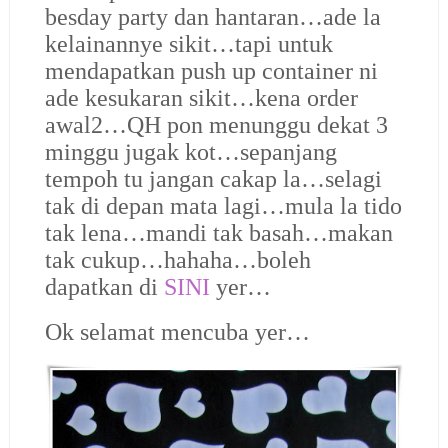
besday party dan hantaran…ade la
kelainannye sikit…tapi untuk
mendapatkan push up container ni
ade kesukaran sikit…kena order
awal2…QH pon menunggu dekat 3
minggu jugak kot…sepanjang
tempoh tu jangan cakap la…selagi
tak di depan mata lagi…mula la tido
tak lena…mandi tak basah…makan
tak cukup…hahaha…boleh
dapatkan di
SINI
yer…
Ok selamat mencuba yer…