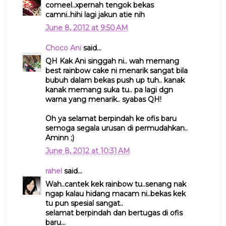
comeel..xpernah tengok bekas
camni..hihi lagi jakun atie nih
June 8, 2012 at 9:50 AM
Choco Ani
said...
QH Kak Ani singgah ni.. wah memang
best rainbow cake ni menarik sangat bila
bubuh dalam bekas push up tuh.. kanak
kanak memang suka tu.. pa lagi dgn
warna yang menarik.. syabas QH!
Oh ya selamat berpindah ke ofis baru
semoga segala urusan di permudahkan..
Aminn ;)
June 8, 2012 at 10:31 AM
rahel
said...
Wah..cantek kek rainbow tu..senang nak
ngap kalau hidang macam ni..bekas kek
tu pun spesial sangat..
selamat berpindah dan bertugas di ofis
baru...