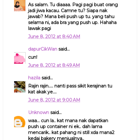
As salam. Tu diaaaa. Pagi pagi buat orang
jadi jiwa kacau. Camne tu? Siapa nak
jawab? Mana beli push up tu. yang tahu
selama ni, ada bra yang push up. Hahaha
lawak pagi
June 8, 2012 at 8:40 AM
dapurCikWan
said...
cun!
June 8, 2012 at 8:49 AM
hazila
said...
Rajin rajin..... nanti pass sikit kerajinan tu
kat akak ye....
June 8, 2012 at 9:00 AM
Unknown
said...
waa... cun la.. kat mana nak dapatkan
push up container ni ek.. dah lama
mencarik.. kat pahang ni still xda mana2
kedai bakery menjualnya..