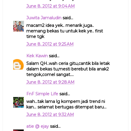
June 8, 2012 at 9:04 AM
Juwita Jamaludin
said...
macam2 idea yek.. menarik juga..
memang bekas tu untuk kek ye.. first
time tgk
June 8, 2012 at 9:25 AM
Kek Kawin
said...
Salam QH..wah ceria gitu,cantik bila letak
dalam bekas tu,mesti berebut bila anak2
tengok,comel sangat....
June 8, 2012 at 9:28 AM
FnF Simple Life
said...
wah...tak lama lg kompem jadi trend ni
kan... selamat bertugas ditempat baru...
June 8, 2012 at 9:32 AM
atie @ ejay
said...