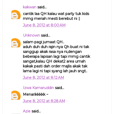
kakwan
said...
cantik laa QH kalau wat party tuk kids
mmg meriah mesti berebut ni :)
June 8, 2012 at 8:00 AM
Unknown
said...
salam pagi jumaat QH..
aduh duh duh rajin nya Qh buat ni tak
sanggup akak rasa nya ni,dengan
beberapa lapisan lagi tapi mmg cantik
sangat,kalau QH dekat2 area umah
kakak pasti dah order majlis akak tak
lama lagi ni tapi syang lah jauh sngt..
June 8, 2012 at 8:12 AM
Izwa Kamaruddin
said...
Menarikkkkk ~
June 8, 2012 at 8:28 AM
Azie
said...