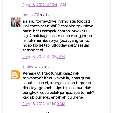
June 8, 2012 at 10:44 AM
rostina76
said...
alalala....tomey2nye. mmg ada tgk org
jual container ni @FB tapi blm tgk isinya.
harini baru nampak contoh. btw kalu
saje2 nak bagi anak makan mmg jenuh
le nak membuatnya (buat yang lama,
ngap kjp je) tapi utk bday party sesuai
sesangat ni.
June 8, 2012 at 10:51 AM
Unknown
said...
Kenapa QH tak tunjuk cara2 nak
makannya? Kalau kakpb la, lepas guna
sekali acuan ni, mungkin akan terperap
dlm toyogo...hehe...lps tu akak pun dah
bongkok, cucu pulak jumpa...apa tu nek?
kak pb pun jwb, entahlah cu...hehe..
June 8, 2012 at 11:09 AM