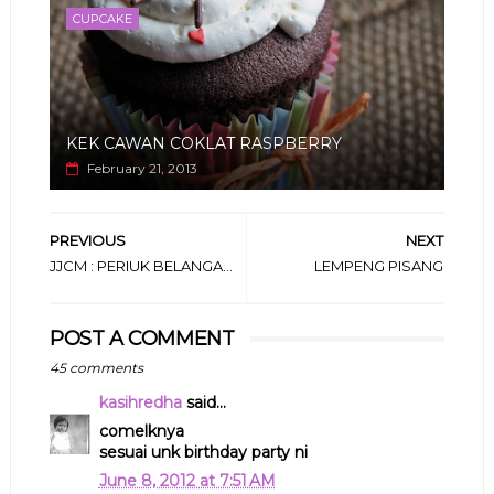
CUPCAKE
KEK CAWAN COKLAT RASPBERRY
February 21, 2013
PREVIOUS
NEXT
JJCM : PERIUK BELANGA...
LEMPENG PISANG
POST A COMMENT
45 comments
kasihredha
said...
comelknya
sesuai unk birthday party ni
June 8, 2012 at 7:51 AM