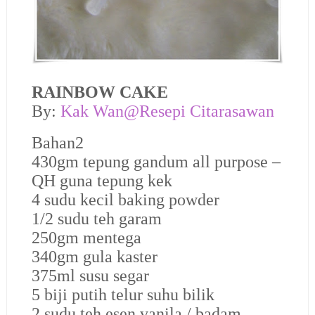
RAINBOW CAKE
B
y:
Kak Wan@Resepi Citarasawan
Bahan2
430gm tepung gandum all purpose –
QH guna tepung kek
4 sudu kecil baking powder
1/2 sudu teh garam
250gm mentega
340gm gula kaster
375ml susu segar
5 biji putih telur suhu bilik
2 sudu teh esen vanila / badam