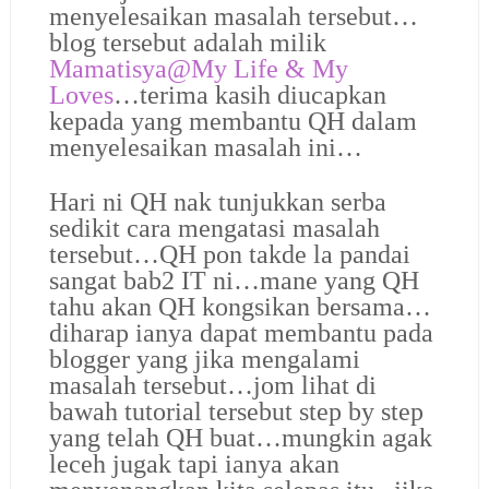
menyelesaikan masalah tersebut…
blog tersebut adalah milik
Mamatisya@
My Life & My
Loves
…terima kasih diucapkan
kepada yang membantu QH dalam
menyelesaikan masalah ini…
Hari ni QH nak tunjukkan serba
sedikit cara mengatasi masalah
tersebut…QH pon takde la pandai
sangat bab2 IT ni…mane yang QH
tahu akan QH kongsikan bersama…
diharap ianya dapat membantu pada
blogger yang jika mengalami
masalah tersebut…jom lihat di
bawah tutorial tersebut step by step
yang telah QH buat…mungkin agak
leceh jugak tapi ianya akan