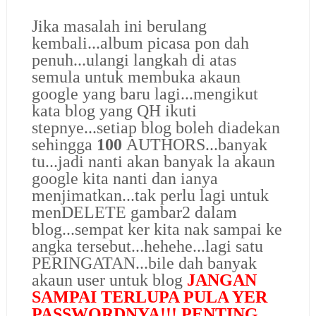
Jika masalah ini berulang
kembali...album picasa pon dah
penuh...ulangi langkah di atas
semula untuk membuka akaun
google yang baru lagi...mengikut
kata blog yang QH ikuti
stepnye...setiap blog boleh diadekan
sehingga
100
AUTHORS...
banyak
tu...
jadi nanti akan banyak la akaun
google kita nanti dan ianya
menjimatkan...tak perlu lagi untuk
menDELETE gambar2 dalam
blog...sempat ker kita nak sampai ke
angka tersebut...hehehe...lagi satu
PERINGATAN...bile dah banyak
akaun user untuk blog
JANGAN
SAMPAI TERLUPA PULA YER
PASSWORDNYA!!! PENTING