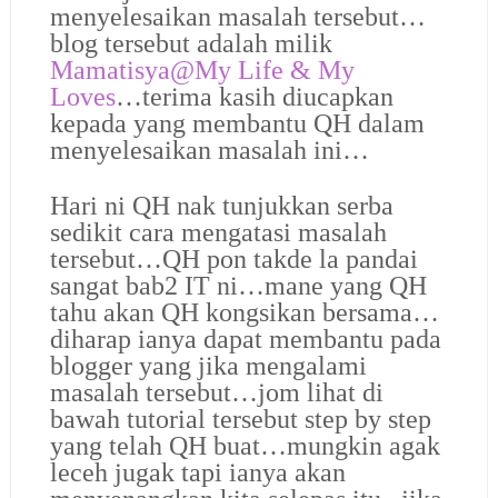
menyelesaikan masalah tersebut…
blog tersebut adalah milik
Mamatisya@
My Life & My
Loves
…terima kasih diucapkan
kepada yang membantu QH dalam
menyelesaikan masalah ini…
Hari ni QH nak tunjukkan serba
sedikit cara mengatasi masalah
tersebut…QH pon takde la pandai
sangat bab2 IT ni…mane yang QH
tahu akan QH kongsikan bersama…
diharap ianya dapat membantu pada
blogger yang jika mengalami
masalah tersebut…jom lihat di
bawah tutorial tersebut step by step
yang telah QH buat…mungkin agak
leceh jugak tapi ianya akan