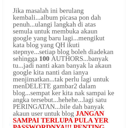
Jika masalah ini berulang
kembali...album picasa pon dah
penuh...ulangi langkah di atas
semula untuk membuka akaun
google yang baru lagi...mengikut
kata blog yang QH ikuti
stepnye...setiap blog boleh diadekan
sehingga
100
AUTHORS...
banyak
tu...
jadi nanti akan banyak la akaun
google kita nanti dan ianya
menjimatkan...tak perlu lagi untuk
menDELETE gambar2 dalam
blog...sempat ker kita nak sampai ke
angka tersebut...hehehe...lagi satu
PERINGATAN...bile dah banyak
akaun user untuk blog
JANGAN
SAMPAI TERLUPA PULA YER
PASSWORDNYA!!! PENTING