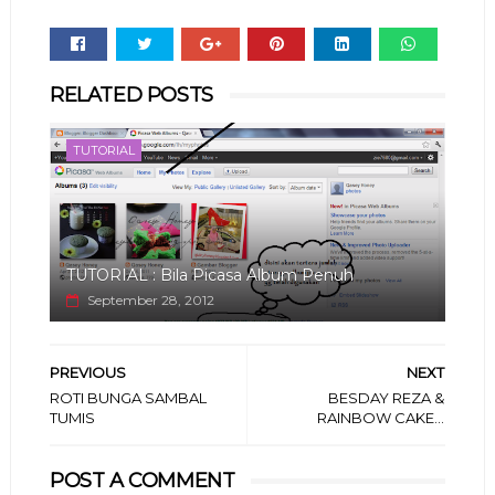
Whats
RELATED POSTS
app
TUTORIAL
TUTORIAL : Bila Picasa Album Penuh
September 28, 2012
PREVIOUS
NEXT
ROTI BUNGA SAMBAL
BESDAY REZA &
TUMIS
RAINBOW CAKE...
POST A COMMENT