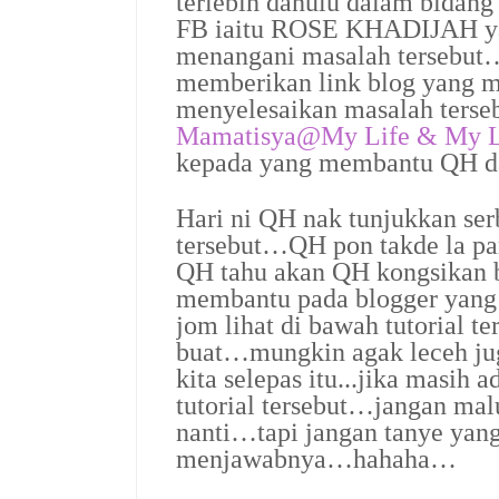
terlebih dahulu dalam bidang
FB iaitu
ROSE KHADIJAH
y
menangani masalah tersebut
memberikan link blog yang m
menyelesaikan masalah terse
Mamatisya@
My Life & My 
kepada yang membantu QH d
Hari ni QH nak tunjukkan ser
tersebut…QH pon takde la p
QH tahu akan QH kongsikan 
membantu pada blogger yang
jom lihat di bawah tutorial te
buat…mungkin agak leceh ju
kita selepas itu...jika masih
tutorial tersebut…jangan mal
nanti…tapi jangan tanye yang
menjawabnya…hahaha…