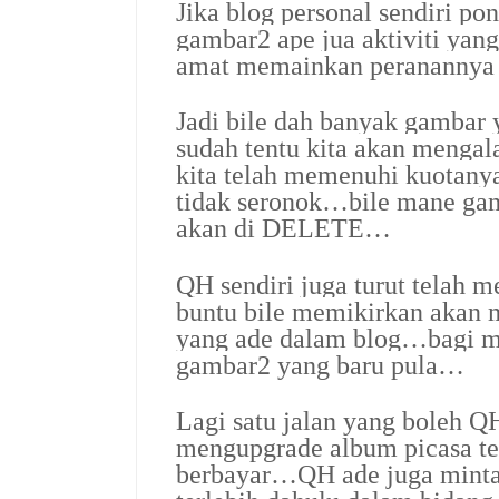
Jika blog personal sendiri po
gambar2 ape jua aktiviti ya
amat memainkan peranannya b
Jadi bile dah banyak gambar 
sudah tentu kita akan meng
kita telah memenuhi kuotany
tidak seronok…bile mane gam
akan di DELETE…
QH sendiri juga turut telah
buntu bile memikirkan aka
yang ade dalam blog…bagi 
gambar2 yang baru pula…
Lagi satu jalan yang boleh QH
mengupgrade album picasa te
berbayar…QH ade juga minta