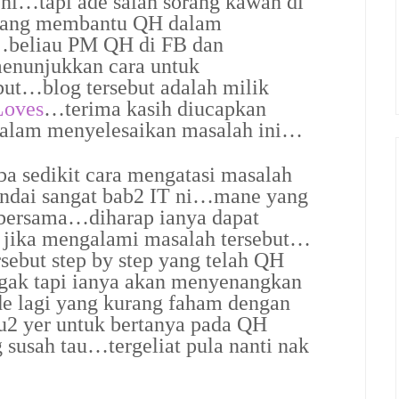
 ni…tapi ade salah sorang kawan di
ang membantu QH dalam
…beliau PM QH di FB dan
enunjukkan cara untuk
but…blog tersebut adalah milik
Loves
…terima kasih diucapkan
alam menyelesaikan masalah ini…
ba sedikit cara mengatasi masalah
andai sangat bab2 IT ni…mane yang
bersama…diharap ianya dapat
 jika mengalami masalah tersebut…
rsebut step by step yang telah QH
gak tapi ianya akan menyenangkan
 ade lagi yang kurang faham dengan
u2 yer untuk bertanya pada QH
 susah tau…tergeliat pula nanti nak