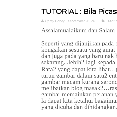
TUTORIAL : Bila Pic
Qasey Honey
September 28, 2012
Tutoria
Assalamualaikum dan Salam S
Seperti yang dijanjikan pada 
kongsikan sesuatu yang amat 
dan juga pada yang baru nak 
sekarang...lebih2 lagi kepada
Rata2 yang dapat kita lihat
turun gambar dalam satu2 ent
gambar macam kurang seronok 
melibatkan blog masak2…ras
gambar memainkan peranan ya
la dapat kita ketahui bagaim
yang dicuba dan dihidangka