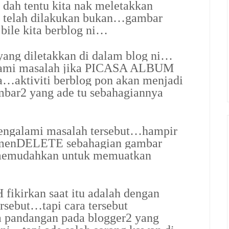
n dah tentu kita nak meletakkan
ng telah dilakukan bukan…gambar
ile kita berblog ni…
yang diletakkan di dalam blog ni…
alami masalah jika PICASA ALBUM
a…aktiviti berblog pon akan menjadi
bar2 yang ade tu sebahagiannya
 mengalami masalah tersebut…hampir
n menDELETE sebahagian gambar
memudahkan untuk memuatkan
 fikirkan saat itu adalah dengan
rsebut…tapi cara tersebut
 pandangan pada blogger2 yang