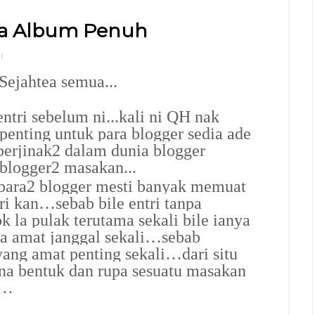
asa Album Penuh
l
ejahtea semua...
entri sebelum ni...kali ni QH nak
penting untuk para blogger sedia ade
berjinak2 dalam dunia blogger
 blogger2 masakan...
…para2 blogger mesti banyak memuat
ri kan…sebab bile entri tanpa
la pulak terutama sekali bile ianya
a amat janggal sekali…sebab
ng amat penting sekali…dari situ
ana bentuk dan rupa sesuatu masakan
n…