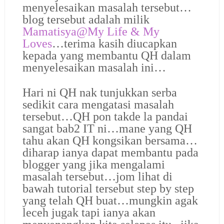
menyelesaikan masalah tersebut…
blog tersebut adalah milik
Mamatisya@
My Life & My
Loves
…terima kasih diucapkan
kepada yang membantu QH dalam
menyelesaikan masalah ini…
Hari ni QH nak tunjukkan serba
sedikit cara mengatasi masalah
tersebut…QH pon takde la pandai
sangat bab2 IT ni…mane yang QH
tahu akan QH kongsikan bersama…
diharap ianya dapat membantu pada
blogger yang jika mengalami
masalah tersebut…jom lihat di
bawah tutorial tersebut step by step
yang telah QH buat…mungkin agak
leceh jugak tapi ianya akan