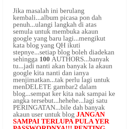
Jika masalah ini berulang
kembali...album picasa pon dah
penuh...ulangi langkah di atas
semula untuk membuka akaun
google yang baru lagi...mengikut
kata blog yang QH ikuti
stepnye...setiap blog boleh diadekan
sehingga
100
AUTHORS...
banyak
tu...
jadi nanti akan banyak la akaun
google kita nanti dan ianya
menjimatkan...tak perlu lagi untuk
menDELETE gambar2 dalam
blog...sempat ker kita nak sampai ke
angka tersebut...hehehe...lagi satu
PERINGATAN...bile dah banyak
akaun user untuk blog
JANGAN
SAMPAI TERLUPA PULA YER
PASSWORDNYA!!! PENTING