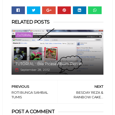
Whats
RELATED POSTS
app
TUTORIAL
TUTORIAL : Bila Picasa Album Penuh
September 28, 2012
PREVIOUS
NEXT
ROTI BUNGA SAMBAL
BESDAY REZA &
TUMIS
RAINBOW CAKE...
POST A COMMENT