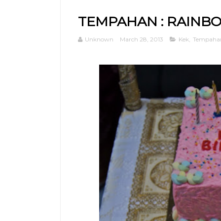
TEMPAHAN : RAINB
Unknown
March 28, 2013
Kek
,
Tempaha