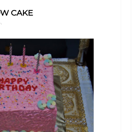
OW CAKE
n