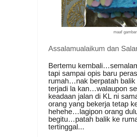
maaf gambar
Assalamualaikum dan Sal
Bertemu kembali…semalam 
tapi sampai opis baru peras
rumah…nak berpatah balik 
terjadi la kan…walaupon se
keadaan jalan di KL ni sa
orang yang bekerja tetap k
hehehe…lagipon orang dulu2
begitu…patah balik ke ruma
tertinggal...