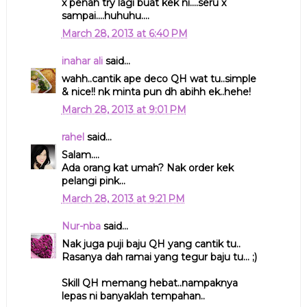
x penah try lagi buat kek ni....seru x
sampai....huhuhu....
March 28, 2013 at 6:40 PM
inahar ali
said...
wahh..cantik ape deco QH wat tu..simple
& nice!! nk minta pun dh abihh ek..hehe!
March 28, 2013 at 9:01 PM
rahel
said...
Salam....
Ada orang kat umah? Nak order kek
pelangi pink...
March 28, 2013 at 9:21 PM
Nur-nba
said...
Nak juga puji baju QH yang cantik tu..
Rasanya dah ramai yang tegur baju tu... ;)
Skill QH memang hebat..nampaknya
lepas ni banyaklah tempahan..