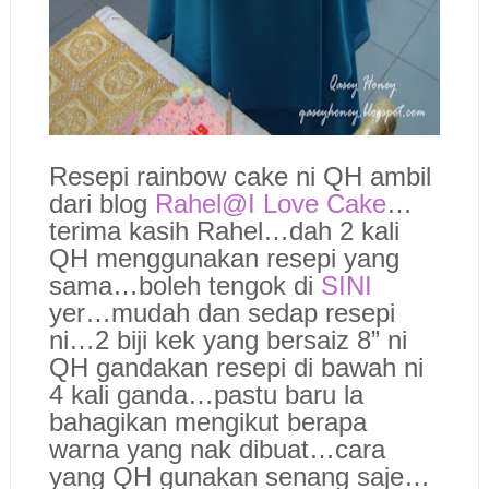
Resepi rainbow cake ni QH ambil
dari blog
Rahel@I Love Cake
…
terima kasih Rahel…dah 2 kali
QH menggunakan resepi yang
sama…boleh tengok di
SINI
yer…mudah dan sedap resepi
ni…2 biji kek yang bersaiz 8” ni
QH gandakan resepi di bawah ni
4 kali ganda…pastu baru la
bahagikan mengikut berapa
warna yang nak dibuat…cara
yang QH gunakan senang saje…