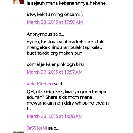
la sejauh mana kebenarannya..hehehe...
btw, kek tu mmg ohsem..:)
March 28, 2013 at 10:50 AM
Anonymous said...
nyum, bestnya rainbow kek, lama tak
mengekek, rindu lah pulak tapi kalau
buat takde org makan pun
comel je kaler pink dgn biru
March 28, 2013 at 10:57 AM
Azie Kitchen
said...
QH, utk sebiji kek, kiranya guna berapa
adunan? Share sikit mcm mana
mewarnakan non dairy whipping cream
tu
March 28, 2013 at 11:08 AM
JaSSNaNi
said...