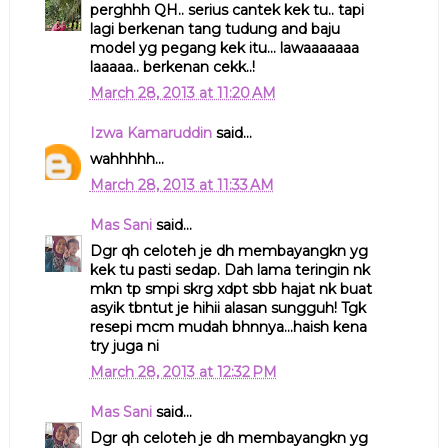
perghhh QH.. serius cantek kek tu.. tapi
lagi berkenan tang tudung and baju
model yg pegang kek itu... lawaaaaaaa
laaaaa.. berkenan cekk..!
March 28, 2013 at 11:20 AM
Izwa Kamaruddin
said...
wahhhhh...
March 28, 2013 at 11:33 AM
Mas Sani
said...
Dgr qh celoteh je dh membayangkn yg
kek tu pasti sedap. Dah lama teringin nk
mkn tp smpi skrg xdpt sbb hajat nk buat
asyik tbntut je hihii alasan sungguh! Tgk
resepi mcm mudah bhnnya...haish kena
try juga ni
March 28, 2013 at 12:32 PM
Mas Sani
said...
Dgr qh celoteh je dh membayangkn yg