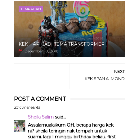
TEMPAHAN
KEK HARI JADI TEMA TRANSFORMER
December 10, 2018
NEXT
KEK SPAN ALMOND
POST A COMMENT
25 comments
Sheila Salim
said...
Assalamualaikum QH, berapa harga kek
ni? sheila teringin nak tempah untuk
suami. lagi 1 minggu birthday beliau. first