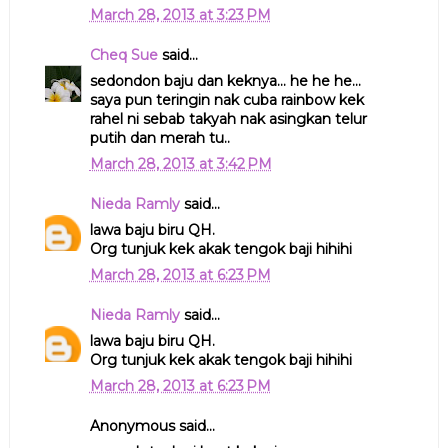
March 28, 2013 at 3:23 PM
Cheq Sue
said...
sedondon baju dan keknya... he he he...
saya pun teringin nak cuba rainbow kek
rahel ni sebab takyah nak asingkan telur
putih dan merah tu..
March 28, 2013 at 3:42 PM
Nieda Ramly
said...
lawa baju biru QH.
Org tunjuk kek akak tengok baji hihihi
March 28, 2013 at 6:23 PM
Nieda Ramly
said...
lawa baju biru QH.
Org tunjuk kek akak tengok baji hihihi
March 28, 2013 at 6:23 PM
Anonymous said...