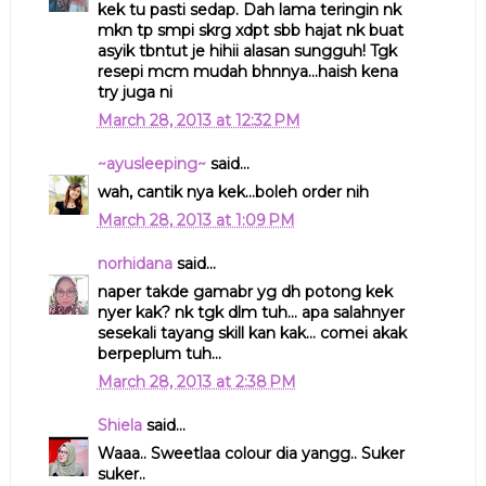
kek tu pasti sedap. Dah lama teringin nk
mkn tp smpi skrg xdpt sbb hajat nk buat
asyik tbntut je hihii alasan sungguh! Tgk
resepi mcm mudah bhnnya...haish kena
try juga ni
March 28, 2013 at 12:32 PM
~ayusleeping~
said...
wah, cantik nya kek...boleh order nih
March 28, 2013 at 1:09 PM
norhidana
said...
naper takde gamabr yg dh potong kek
nyer kak? nk tgk dlm tuh... apa salahnyer
sesekali tayang skill kan kak... comei akak
berpeplum tuh...
March 28, 2013 at 2:38 PM
Shiela
said...
Waaa.. Sweetlaa colour dia yangg.. Suker
suker..