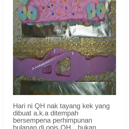
Hari ni QH nak tayang kek yang
dibuat a.k.a ditempah
bersempena perhimpunan
bulanan di opis QH…bukan