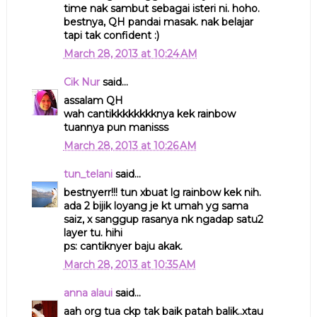
time nak sambut sebagai isteri ni. hoho.
bestnya, QH pandai masak. nak belajar
tapi tak confident :)
March 28, 2013 at 10:24 AM
Cik Nur
said...
assalam QH
wah cantikkkkkkkknya kek rainbow
tuannya pun manisss
March 28, 2013 at 10:26 AM
tun_telani
said...
bestnyerr!!! tun xbuat lg rainbow kek nih.
ada 2 bijik loyang je kt umah yg sama
saiz, x sanggup rasanya nk ngadap satu2
layer tu. hihi
ps: cantiknyer baju akak.
March 28, 2013 at 10:35 AM
anna alaui
said...
aah org tua ckp tak baik patah balik..xtau