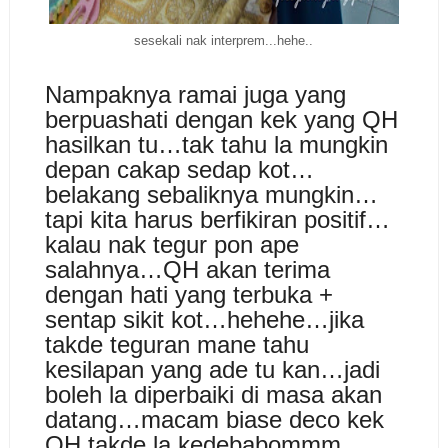
sesekali nak interprem...hehe..
Nampaknya ramai juga yang
berpuashati dengan kek yang QH
hasilkan tu…tak tahu la mungkin
depan cakap sedap kot…
belakang sebaliknya mungkin…
tapi kita harus berfikiran positif…
kalau nak tegur pon ape
salahnya…QH akan terima
dengan hati yang terbuka +
sentap sikit kot…hehehe…jika
takde teguran mane tahu
kesilapan yang ade tu kan…jadi
boleh la diperbaiki di masa akan
datang…macam biase deco kek
QH takde la kedebabommm