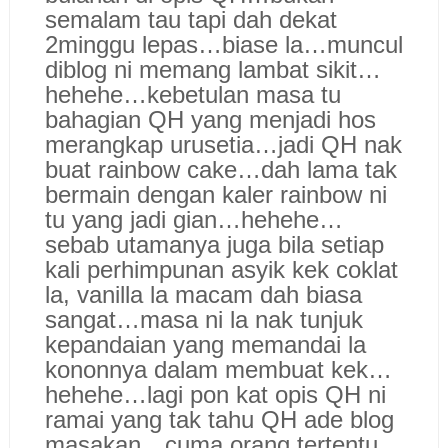
semalam tau tapi dah dekat
2minggu lepas…biase la…muncul
diblog ni memang lambat sikit…
hehehe…kebetulan masa tu
bahagian QH yang menjadi hos
merangkap urusetia…jadi QH nak
buat rainbow cake…dah lama tak
bermain dengan kaler rainbow ni
tu yang jadi gian…hehehe…
sebab utamanya juga bila setiap
kali perhimpunan asyik kek coklat
la, vanilla la macam dah biasa
sangat…masa ni la nak tunjuk
kepandaian yang memandai la
kononnya dalam membuat kek…
hehehe…lagi pon kat opis QH ni
ramai yang tak tahu QH ade blog
masakan…cuma orang tertentu