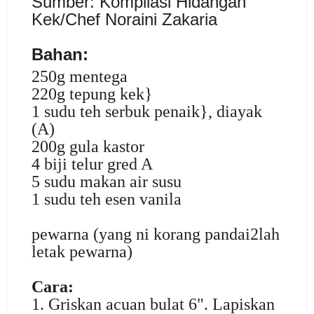
Sumb
er: Kompilasi Hidangan
Kek/Chef Noraini Zakaria
Bahan:
250g mentega
220g tepung kek}
1 sudu teh serbuk penaik}, diayak
(A)
200g gula kastor
4 biji telur gred A
5 sudu makan air susu
1 sudu teh esen vanila
pewarna (yang ni korang pandai2lah
letak pewarna)
Cara:
1. Griskan acuan bulat 6". Lapiskan