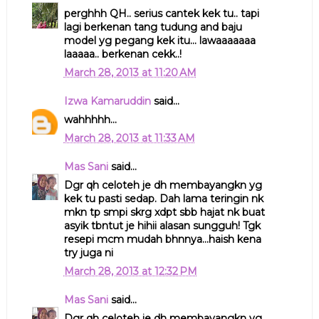
perghhh QH.. serius cantek kek tu.. tapi
lagi berkenan tang tudung and baju
model yg pegang kek itu... lawaaaaaaa
laaaaa.. berkenan cekk..!
March 28, 2013 at 11:20 AM
Izwa Kamaruddin
said...
wahhhhh...
March 28, 2013 at 11:33 AM
Mas Sani
said...
Dgr qh celoteh je dh membayangkn yg
kek tu pasti sedap. Dah lama teringin nk
mkn tp smpi skrg xdpt sbb hajat nk buat
asyik tbntut je hihii alasan sungguh! Tgk
resepi mcm mudah bhnnya...haish kena
try juga ni
March 28, 2013 at 12:32 PM
Mas Sani
said...
Dgr qh celoteh je dh membayangkn yg