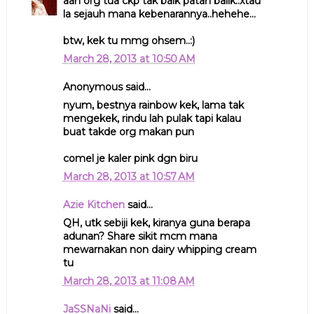
aah org tua ckp tak baik patah balik..xtau
la sejauh mana kebenarannya..hehehe...
btw, kek tu mmg ohsem..:)
March 28, 2013 at 10:50 AM
Anonymous said...
nyum, bestnya rainbow kek, lama tak
mengekek, rindu lah pulak tapi kalau
buat takde org makan pun
comel je kaler pink dgn biru
March 28, 2013 at 10:57 AM
Azie Kitchen
said...
QH, utk sebiji kek, kiranya guna berapa
adunan? Share sikit mcm mana
mewarnakan non dairy whipping cream
tu
March 28, 2013 at 11:08 AM
JaSSNaNi
said...