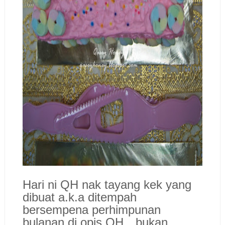
Hari ni QH nak tayang kek yang
dibuat a.k.a ditempah
bersempena perhimpunan
bulanan di opis QH…bukan