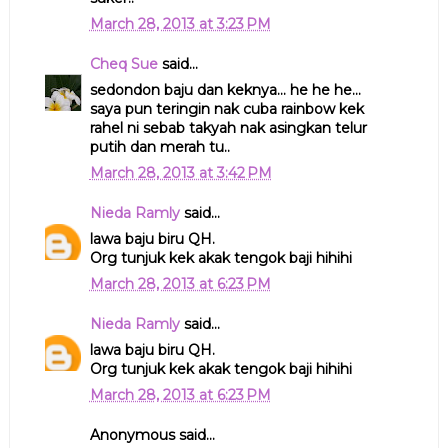
March 28, 2013 at 3:23 PM
Cheq Sue
said...
sedondon baju dan keknya... he he he...
saya pun teringin nak cuba rainbow kek
rahel ni sebab takyah nak asingkan telur
putih dan merah tu..
March 28, 2013 at 3:42 PM
Nieda Ramly
said...
lawa baju biru QH.
Org tunjuk kek akak tengok baji hihihi
March 28, 2013 at 6:23 PM
Nieda Ramly
said...
lawa baju biru QH.
Org tunjuk kek akak tengok baji hihihi
March 28, 2013 at 6:23 PM
Anonymous said...