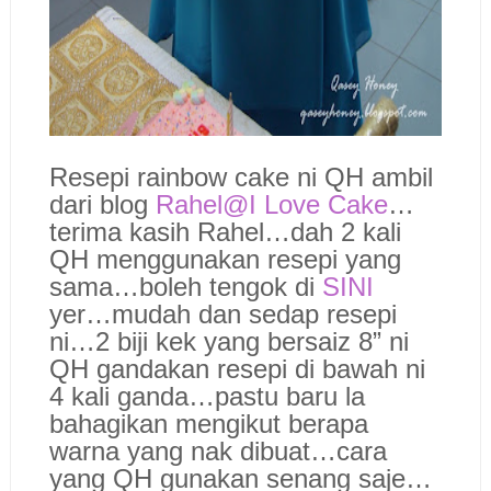
Resepi rainbow cake ni QH ambil
dari blog
Rahel@I Love Cake
…
terima kasih Rahel…dah 2 kali
QH menggunakan resepi yang
sama…boleh tengok di
SINI
yer…mudah dan sedap resepi
ni…2 biji kek yang bersaiz 8” ni
QH gandakan resepi di bawah ni
4 kali ganda…pastu baru la
bahagikan mengikut berapa
warna yang nak dibuat…cara
yang QH gunakan senang saje…