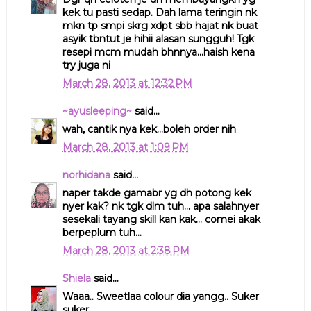
kek tu pasti sedap. Dah lama teringin nk
mkn tp smpi skrg xdpt sbb hajat nk buat
asyik tbntut je hihii alasan sungguh! Tgk
resepi mcm mudah bhnnya...haish kena
try juga ni
March 28, 2013 at 12:32 PM
~ayusleeping~
said...
wah, cantik nya kek...boleh order nih
March 28, 2013 at 1:09 PM
norhidana
said...
naper takde gamabr yg dh potong kek
nyer kak? nk tgk dlm tuh... apa salahnyer
sesekali tayang skill kan kak... comei akak
berpeplum tuh...
March 28, 2013 at 2:38 PM
Shiela
said...
Waaa.. Sweetlaa colour dia yangg.. Suker
suker..