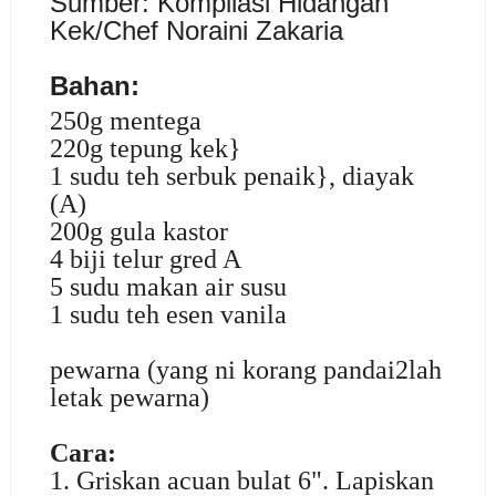
Sumb
er: Kompilasi Hidangan
Kek/Chef Noraini Zakaria
Bahan:
250g mentega
220g tepung kek}
1 sudu teh serbuk penaik}, diayak
(A)
200g gula kastor
4 biji telur gred A
5 sudu makan air susu
1 sudu teh esen vanila
pewarna (yang ni korang pandai2lah
letak pewarna)
Cara:
1. Griskan acuan bulat 6". Lapiskan