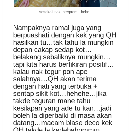
sesekali nak interprem...hehe..
Nampaknya ramai juga yang
berpuashati dengan kek yang QH
hasilkan tu…tak tahu la mungkin
depan cakap sedap kot…
belakang sebaliknya mungkin…
tapi kita harus berfikiran positif…
kalau nak tegur pon ape
salahnya…QH akan terima
dengan hati yang terbuka +
sentap sikit kot…hehehe…jika
takde teguran mane tahu
kesilapan yang ade tu kan…jadi
boleh la diperbaiki di masa akan
datang…macam biase deco kek
QH takde la kedebabommm