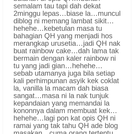
semalam tau tapi dah dekat
2minggu lepas…biase la…muncul
diblog ni memang lambat sikit…
hehehe…kebetulan masa tu
bahagian QH yang menjadi hos
merangkap urusetia…jadi QH nak
buat rainbow cake…dah lama tak
bermain dengan kaler rainbow ni
tu yang jadi gian…hehehe…
sebab utamanya juga bila setiap
kali perhimpunan asyik kek coklat
la, vanilla la macam dah biasa
sangat…masa ni la nak tunjuk
kepandaian yang memandai la
kononnya dalam membuat kek…
hehehe…lagi pon kat opis QH ni
ramai yang tak tahu QH ade blog
masakan…cuma orang tertentu