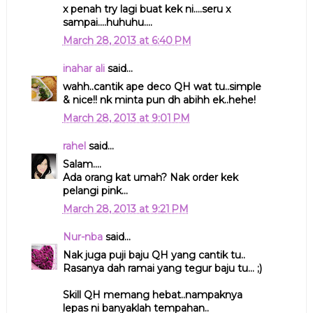
x penah try lagi buat kek ni....seru x
sampai....huhuhu....
March 28, 2013 at 6:40 PM
inahar ali
said...
wahh..cantik ape deco QH wat tu..simple
& nice!! nk minta pun dh abihh ek..hehe!
March 28, 2013 at 9:01 PM
rahel
said...
Salam....
Ada orang kat umah? Nak order kek
pelangi pink...
March 28, 2013 at 9:21 PM
Nur-nba
said...
Nak juga puji baju QH yang cantik tu..
Rasanya dah ramai yang tegur baju tu... ;)
Skill QH memang hebat..nampaknya
lepas ni banyaklah tempahan..