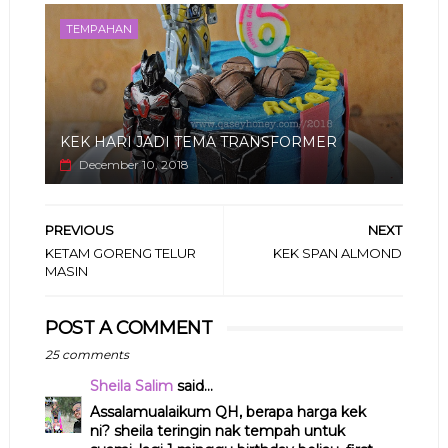
TEMPAHAN
KEK HARI JADI TEMA TRANSFORMER
December 10, 2018
PREVIOUS
NEXT
KETAM GORENG TELUR
KEK SPAN ALMOND
MASIN
POST A COMMENT
25 comments
Sheila Salim
said...
Assalamualaikum QH, berapa harga kek
ni? sheila teringin nak tempah untuk