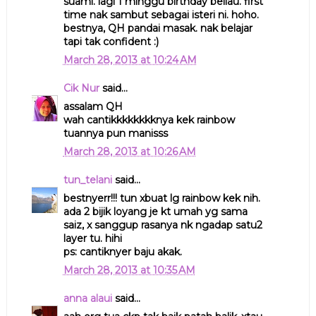
suami. lagi 1 minggu birthday beliau. first
time nak sambut sebagai isteri ni. hoho.
bestnya, QH pandai masak. nak belajar
tapi tak confident :)
March 28, 2013 at 10:24 AM
Cik Nur
said...
assalam QH
wah cantikkkkkkkknya kek rainbow
tuannya pun manisss
March 28, 2013 at 10:26 AM
tun_telani
said...
bestnyerr!!! tun xbuat lg rainbow kek nih.
ada 2 bijik loyang je kt umah yg sama
saiz, x sanggup rasanya nk ngadap satu2
layer tu. hihi
ps: cantiknyer baju akak.
March 28, 2013 at 10:35 AM
anna alaui
said...