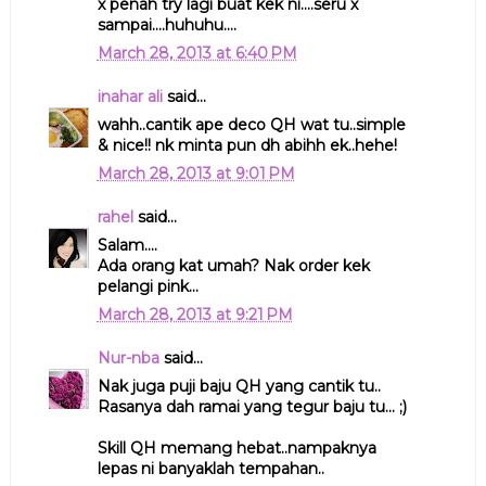
x penah try lagi buat kek ni....seru x
sampai....huhuhu....
March 28, 2013 at 6:40 PM
inahar ali
said...
wahh..cantik ape deco QH wat tu..simple
& nice!! nk minta pun dh abihh ek..hehe!
March 28, 2013 at 9:01 PM
rahel
said...
Salam....
Ada orang kat umah? Nak order kek
pelangi pink...
March 28, 2013 at 9:21 PM
Nur-nba
said...
Nak juga puji baju QH yang cantik tu..
Rasanya dah ramai yang tegur baju tu... ;)
Skill QH memang hebat..nampaknya
lepas ni banyaklah tempahan..