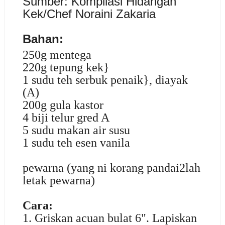
Sumb
er: Kompilasi Hidangan
Kek/Chef Noraini Zakaria
Bahan:
250g mentega
220g tepung kek}
1 sudu teh serbuk penaik}, diayak
(A)
200g gula kastor
4 biji telur gred A
5 sudu makan air susu
1 sudu teh esen vanila
pewarna (yang ni korang pandai2lah
letak pewarna)
Cara:
1. Griskan acuan bulat 6". Lapiskan