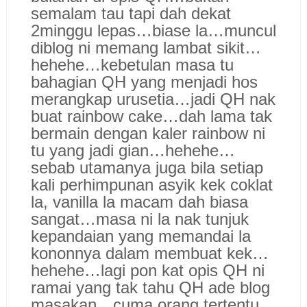
semalam tau tapi dah dekat
2minggu lepas…biase la…muncul
diblog ni memang lambat sikit…
hehehe…kebetulan masa tu
bahagian QH yang menjadi hos
merangkap urusetia…jadi QH nak
buat rainbow cake…dah lama tak
bermain dengan kaler rainbow ni
tu yang jadi gian…hehehe…
sebab utamanya juga bila setiap
kali perhimpunan asyik kek coklat
la, vanilla la macam dah biasa
sangat…masa ni la nak tunjuk
kepandaian yang memandai la
kononnya dalam membuat kek…
hehehe…lagi pon kat opis QH ni
ramai yang tak tahu QH ade blog
masakan…cuma orang tertentu