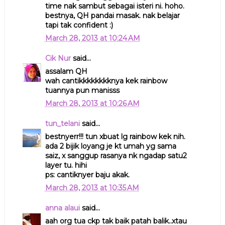
time nak sambut sebagai isteri ni. hoho.
bestnya, QH pandai masak. nak belajar
tapi tak confident :)
March 28, 2013 at 10:24 AM
Cik Nur
said...
assalam QH
wah cantikkkkkkkknya kek rainbow
tuannya pun manisss
March 28, 2013 at 10:26 AM
tun_telani
said...
bestnyerr!!! tun xbuat lg rainbow kek nih.
ada 2 bijik loyang je kt umah yg sama
saiz, x sanggup rasanya nk ngadap satu2
layer tu. hihi
ps: cantiknyer baju akak.
March 28, 2013 at 10:35 AM
anna alaui
said...
aah org tua ckp tak baik patah balik..xtau