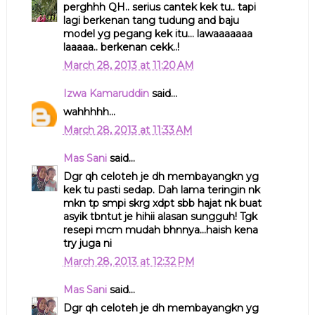
perghhh QH.. serius cantek kek tu.. tapi
lagi berkenan tang tudung and baju
model yg pegang kek itu... lawaaaaaaa
laaaaa.. berkenan cekk..!
March 28, 2013 at 11:20 AM
Izwa Kamaruddin
said...
wahhhhh...
March 28, 2013 at 11:33 AM
Mas Sani
said...
Dgr qh celoteh je dh membayangkn yg
kek tu pasti sedap. Dah lama teringin nk
mkn tp smpi skrg xdpt sbb hajat nk buat
asyik tbntut je hihii alasan sungguh! Tgk
resepi mcm mudah bhnnya...haish kena
try juga ni
March 28, 2013 at 12:32 PM
Mas Sani
said...
Dgr qh celoteh je dh membayangkn yg