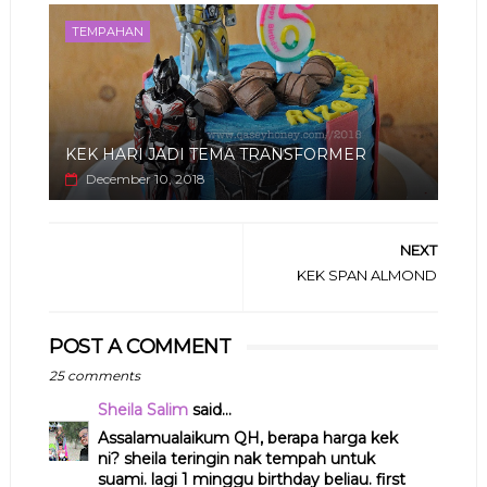
TEMPAHAN
KEK HARI JADI TEMA TRANSFORMER
December 10, 2018
NEXT
KEK SPAN ALMOND
POST A COMMENT
25 comments
Sheila Salim
said...
Assalamualaikum QH, berapa harga kek
ni? sheila teringin nak tempah untuk
suami. lagi 1 minggu birthday beliau. first