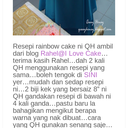
Resepi rainbow cake ni QH ambil
dari blog
Rahel@I Love Cake
…
terima kasih Rahel…dah 2 kali
QH menggunakan resepi yang
sama…boleh tengok di
SINI
yer…mudah dan sedap resepi
ni…2 biji kek yang bersaiz 8” ni
QH gandakan resepi di bawah ni
4 kali ganda…pastu baru la
bahagikan mengikut berapa
warna yang nak dibuat…cara
yang QH gunakan senang saje…