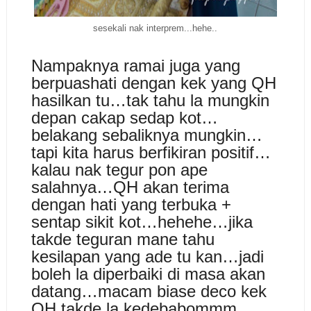
sesekali nak interprem...hehe..
Nampaknya ramai juga yang
berpuashati dengan kek yang QH
hasilkan tu…tak tahu la mungkin
depan cakap sedap kot…
belakang sebaliknya mungkin…
tapi kita harus berfikiran positif…
kalau nak tegur pon ape
salahnya…QH akan terima
dengan hati yang terbuka +
sentap sikit kot…hehehe…jika
takde teguran mane tahu
kesilapan yang ade tu kan…jadi
boleh la diperbaiki di masa akan
datang…macam biase deco kek
QH takde la kedebabommm