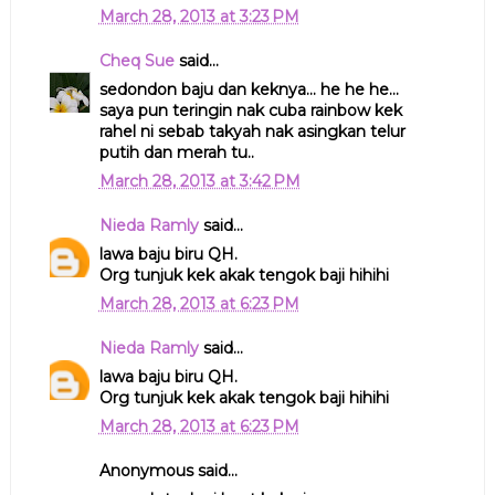
March 28, 2013 at 3:23 PM
Cheq Sue
said...
sedondon baju dan keknya... he he he...
saya pun teringin nak cuba rainbow kek
rahel ni sebab takyah nak asingkan telur
putih dan merah tu..
March 28, 2013 at 3:42 PM
Nieda Ramly
said...
lawa baju biru QH.
Org tunjuk kek akak tengok baji hihihi
March 28, 2013 at 6:23 PM
Nieda Ramly
said...
lawa baju biru QH.
Org tunjuk kek akak tengok baji hihihi
March 28, 2013 at 6:23 PM
Anonymous said...