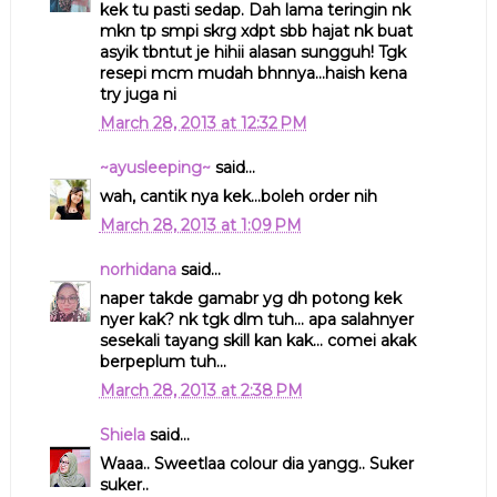
kek tu pasti sedap. Dah lama teringin nk
mkn tp smpi skrg xdpt sbb hajat nk buat
asyik tbntut je hihii alasan sungguh! Tgk
resepi mcm mudah bhnnya...haish kena
try juga ni
March 28, 2013 at 12:32 PM
~ayusleeping~
said...
wah, cantik nya kek...boleh order nih
March 28, 2013 at 1:09 PM
norhidana
said...
naper takde gamabr yg dh potong kek
nyer kak? nk tgk dlm tuh... apa salahnyer
sesekali tayang skill kan kak... comei akak
berpeplum tuh...
March 28, 2013 at 2:38 PM
Shiela
said...
Waaa.. Sweetlaa colour dia yangg.. Suker
suker..