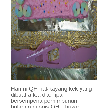
Hari ni QH nak tayang kek yang
dibuat a.k.a ditempah
bersempena perhimpunan
bulanan di opis QH…bukan