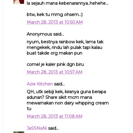
la sejauh mana kebenarannya..hehehe...
btw, kek tu mmg ohsem..:)
March 28, 2013 at 10:50 AM
Anonymous said...
nyum, bestnya rainbow kek, lama tak
mengekek, rindu lah pulak tapi kalau
buat takde org makan pun
comel je kaler pink dgn biru
March 28, 2013 at 10:57 AM
Azie Kitchen
said...
QH, utk sebiji kek, kiranya guna berapa
adunan? Share sikit mcm mana
mewarnakan non dairy whipping cream
tu
March 28, 2013 at 11:08 AM
JaSSNaNi
said...