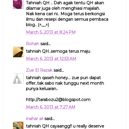
Tahniah QH .. Dah agak tentu QH akan
dilamar juga oleh menghiasi majalah.
Nak kena cari ni.. Moga terus berkongsi
ilmu dan resepi dengan semua pembaca
blog.. (^__^)
March 5, 2013 at 8:24 PM
Rohah
said...
tahniah QH..semoga terus maju
March 6, 2013 at 12:53 AM
Zue El Razak
said...
tahniah qaseh honey... zue pun dapat
offer..tak sabo nak tunggu next month
punya keluaran..
http://tarabozu2@blogspot.com
March 6, 2013 at 7:27 AM
inahar ali
said...
tahniah QH cayaangg!! u really deserve