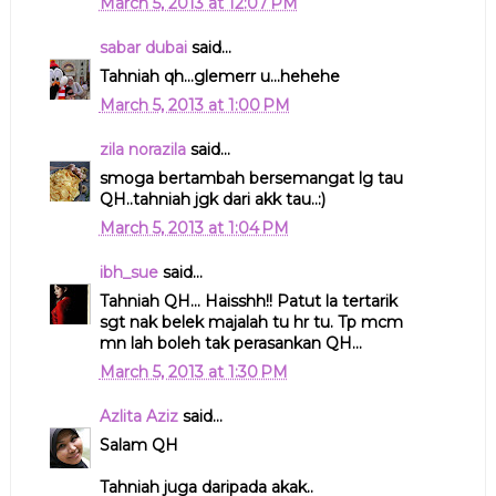
March 5, 2013 at 12:07 PM
sabar dubai
said...
Tahniah qh...glemerr u...hehehe
March 5, 2013 at 1:00 PM
zila norazila
said...
smoga bertambah bersemangat lg tau
QH..tahniah jgk dari akk tau..:)
March 5, 2013 at 1:04 PM
ibh_sue
said...
Tahniah QH... Haisshh!! Patut la tertarik
sgt nak belek majalah tu hr tu. Tp mcm
mn lah boleh tak perasankan QH...
March 5, 2013 at 1:30 PM
Azlita Aziz
said...
Salam QH
Tahniah juga daripada akak..