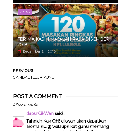
MEDIA
TERIMA KASIH MAJALAH RASA DISEMBER
2018
December 24, 2018
PREVIOUS
SAMBAL TELUR PUYUH
POST A COMMENT
37 comments
dapurCikWan
said...
Tahniah Kak QH! cikwan akan dapatkan
aroma ni... ;)) walaupn kat ganu memang