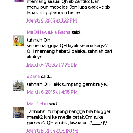
memang sesuai Qh sb cantik2 Dan
menu pun mabeles. Jgn lupa akak ye sb
lepas ni lg glamouri he he
March 6, 2013 at 1:22 PM
MaDiHaA a.k.a Ratna
said...
tahniah QH...
sememangnya QH layak kerana karya2
QH memang hebat2 belaka.. tahniah dari
akak ye..
March 6, 2013 at 2:29 PM
dZana
said...
tahniah QH.. akk tumpang gembira ye..
March 6, 2013 at 4:18 PM
Mat Gebu
said...
Tahniahh...tumpang bangga bila blogger
masak2 kini ke media cetak.Cm suka
gambar2 QH ambik, lawaaaa.. (*____^)\/
March 6, 2013 at 8:18 PM