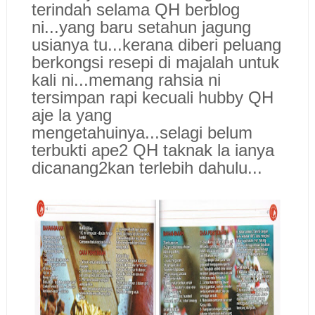
terindah selama QH berblog
ni...yang baru setahun jagung
usianya tu...kerana diberi peluang
berkongsi resepi di majalah untuk
kali ni...memang rahsia ni
tersimpan rapi kecuali hubby QH
aje la yang
mengetahuinya...selagi belum
terbukti ape2 QH taknak la ianya
dicanang2kan terlebih dahulu...