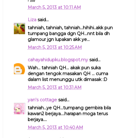
March 5, 2013 at 10:11 AM
Liza
said...
tahniah, tahniah, tahniah...hihihi..akk pun
tumpang bangga dgn QH...nnt bila dh
glamour jgn lupakan akk ye...
March 5, 2013 at 10:25 AM
cahayahidupku.blogspot.my
said...
Wah... tahniah QH... akak pun suka
dengan tengok masakan QH ... cuma
dalam list menunggu utk dimasak :D
March 5, 2013 at 10:31 AM
yan's cottage
said...
tahniah...ye QH...tumpang gembira bila
kawan2 berjaya....harapan moga terus
berjaya....
March 5, 2013 at 10:40 AM