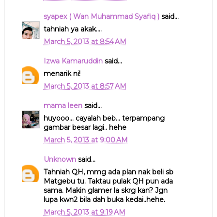
syapex ( Wan Muhammad Syafiq )
said...
tahniah ya akak....
March 5, 2013 at 8:54 AM
Izwa Kamaruddin
said...
menarik ni!
March 5, 2013 at 8:57 AM
mama leen
said...
huyooo... cayalah beb... terpampang
gambar besar lagi.. hehe
March 5, 2013 at 9:00 AM
Unknown
said...
Tahniah QH, mmg ada plan nak beli sb
Matgebu tu. Taktau pulak QH pun ada
sama. Makin glamer la skrg kan? Jgn
lupa kwn2 bila dah buka kedai..hehe.
March 5, 2013 at 9:19 AM