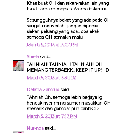
Khas buat QH dan rakan-rakan lain yang
turut sama menghiasi Aroma bulan ini.
Sesungguhnya bakat yang ada pada QH
sangat menyerlah.. jangan dipersia-
siakan peluang yang ada.. doa akak
semoga QH semakin maju..
March 5, 2013 at 3:07 PM
Shiela
said...
TAHNIAH! TAHNIAH! TAHNIAH!! QH
MEMANG TERBAEKK.. KEEP IT UP!.. :D
March 5, 2013 at 3:31 PM
Delima Zamrud
said...
TAhniah Qh, semoga lebih berjaya lg
hendak nyer mmg sumer masakkan QH
menarik dan gambar pun cantik :D...
March 5, 2013 at 7:17 PM
Nur-nba
said...