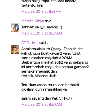
susah nak jumpa...tapi ada kedai2
tertentu. hihi
March 5, 2013 at 8:35 AM
Marsita Yahya
said...
Tahniah ya QH sayang...:)
March 5, 2013 at 8:37 AM
CT Delima
said...
Assalamualaikum Qasey.. Tahniah dari
kak ct, juga buat kawan2 yang turut
sama didalam majalah AROMA.
Berbangga melihat adik2 yang sekarang
ini bertambah maju dan semua gambar2
semakin menarik dan
tertarik..Alhamdulillah.
Teruskan usaha murni dan berbakti
didalam dunia masakkan ya .
salam sayang dari Kak CT {^_^}
March 5, 2013 at 8:50 AM