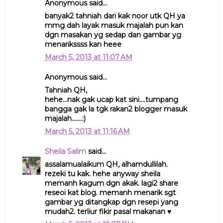
Anonymous said...
banyak2 tahniah dari kak noor utk QH ya
mmg dah layak masuk majalah pun kan
dgn masakan yg sedap dan gambar yg
menarikssss kan heee
March 5, 2013 at 11:07 AM
Anonymous said...
Tahniah QH,
hehe...nak gak ucap kat sini....tumpang
bangga gak la tgk rakan2 blogger masuk
majalah.......:)
March 5, 2013 at 11:16 AM
Sheila Salim
said...
assalamualaikum QH, alhamdullilah.
rezeki tu kak. hehe anyway sheila
memanh kagum dgn akak. lagi2 share
reseoi kat blog. memanh menarik sgt
gambar yg ditangkap dgn resepi yang
mudah2. terliur fikir pasal makanan ♥