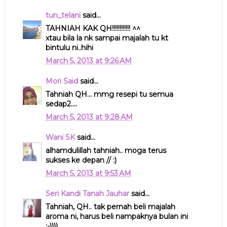
tun_telani
said...
TAHNIAH KAK QH!!!!!!!!!!!! ^^
xtau bila la nk sampai majalah tu kt
bintulu ni..hihi
March 5, 2013 at 9:26 AM
Mori Said
said...
Tahniah QH... mmg resepi tu semua
sedap2....
March 5, 2013 at 9:28 AM
Wani SK
said...
alhamdulillah tahniah.. moga terus
sukses ke depan // :)
March 5, 2013 at 9:53 AM
Seri Kandi Tanah Jauhar
said...
Tahniah, QH.. tak pernah beli majalah
aroma ni, harus beli nampaknya bulan ini
;-))))