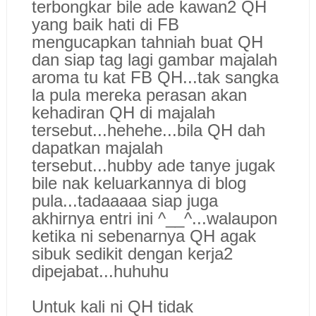
terbongkar bile ade kawan2 QH
yang baik hati di FB
mengucapkan tahniah buat QH
dan siap tag lagi gambar majalah
aroma tu kat FB QH...tak sangka
la pula mereka perasan akan
kehadiran QH di majalah
tersebut...hehehe...bila QH dah
dapatkan majalah
tersebut...hubby ade tanye jugak
bile nak keluarkannya di blog
pula...tadaaaaa siap juga
akhirnya entri ini ^__^...walaupon
ketika ni sebenarnya QH agak
sibuk sedikit dengan kerja2
dipejabat...huhuhu
Untuk kali ni QH tidak