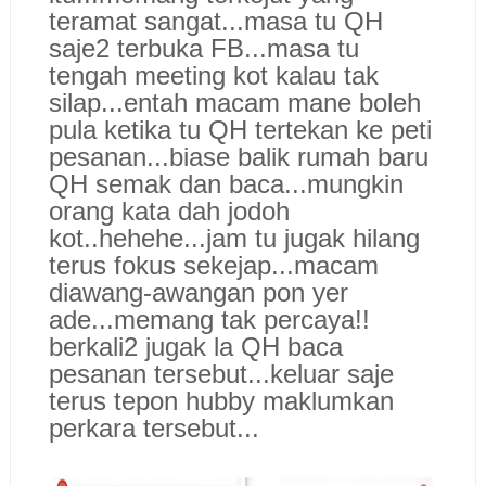
teramat sangat...masa tu QH
saje2 terbuka FB...masa tu
tengah meeting kot kalau tak
silap...entah macam mane boleh
pula ketika tu QH tertekan ke peti
pesanan...biase balik rumah baru
QH semak dan baca...mungkin
orang kata dah jodoh
kot..hehehe...jam tu jugak hilang
terus fokus sekejap...macam
diawang-awangan pon yer
ade...memang tak percaya!!
berkali2 jugak la QH baca
pesanan tersebut...keluar saje
terus tepon hubby maklumkan
perkara tersebut...