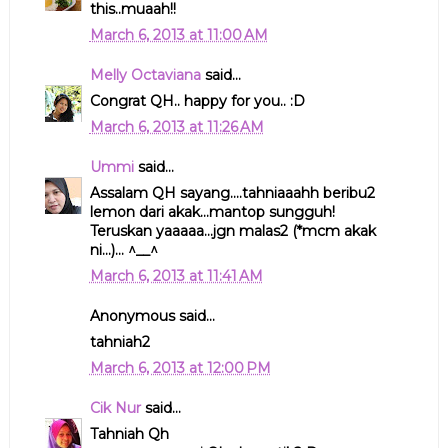
this..muaah!!
March 6, 2013 at 11:00 AM
Melly Octaviana
said...
Congrat QH.. happy for you.. :D
March 6, 2013 at 11:26 AM
Ummi
said...
Assalam QH sayang....tahniaaahh beribu2
lemon dari akak...mantop sungguh!
Teruskan yaaaaa...jgn malas2 (*mcm akak
ni...)... ^__^
March 6, 2013 at 11:41 AM
Anonymous said...
tahniah2
March 6, 2013 at 12:00 PM
Cik Nur
said...
Tahniah Qh