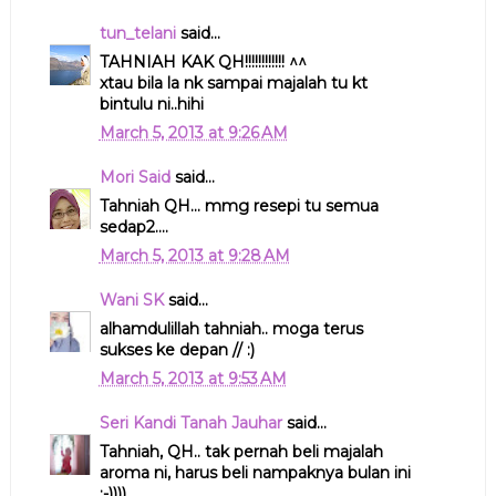
tun_telani
said...
TAHNIAH KAK QH!!!!!!!!!!!! ^^
xtau bila la nk sampai majalah tu kt
bintulu ni..hihi
March 5, 2013 at 9:26 AM
Mori Said
said...
Tahniah QH... mmg resepi tu semua
sedap2....
March 5, 2013 at 9:28 AM
Wani SK
said...
alhamdulillah tahniah.. moga terus
sukses ke depan // :)
March 5, 2013 at 9:53 AM
Seri Kandi Tanah Jauhar
said...
Tahniah, QH.. tak pernah beli majalah
aroma ni, harus beli nampaknya bulan ini
;-))))