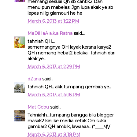
memang sesuai Qh sb cantik2 Dan
menu pun mabeles. Jgn lupa akak ye sb
lepas ni lg glamouri he he
March 6, 2013 at 1:22 PM
MaDiHaA a.k.a Ratna
said...
tahniah QH...
sememangnya QH layak kerana karya2
QH memang hebat2 belaka.. tahniah dari
akak ye..
March 6, 2013 at 2:29 PM
dZana
said...
tahniah QH.. akk tumpang gembira ye..
March 6, 2013 at 4:18 PM
Mat Gebu
said...
Tahniahh...tumpang bangga bila blogger
masak2 kini ke media cetak.Cm suka
gambar2 QH ambik, lawaaaa.. (*____^)\/
March 6, 2013 at 8:18 PM