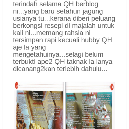
terindah selama QH berblog
ni...yang baru setahun jagung
usianya tu...kerana diberi peluang
berkongsi resepi di majalah untuk
kali ni...memang rahsia ni
tersimpan rapi kecuali hubby QH
aje la yang
mengetahuinya...selagi belum
terbukti ape2 QH taknak la ianya
dicanang2kan terlebih dahulu...