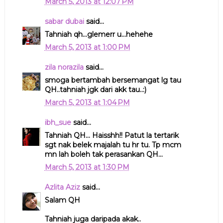
March 5, 2013 at 12:07 PM
sabar dubai
said...
Tahniah qh...glemerr u...hehehe
March 5, 2013 at 1:00 PM
zila norazila
said...
smoga bertambah bersemangat lg tau
QH..tahniah jgk dari akk tau..:)
March 5, 2013 at 1:04 PM
ibh_sue
said...
Tahniah QH... Haisshh!! Patut la tertarik
sgt nak belek majalah tu hr tu. Tp mcm
mn lah boleh tak perasankan QH...
March 5, 2013 at 1:30 PM
Azlita Aziz
said...
Salam QH
Tahniah juga daripada akak..