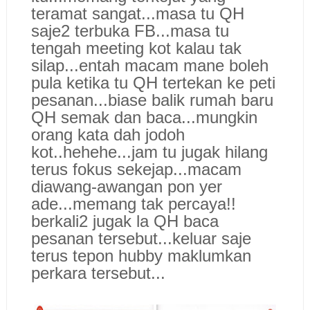
teramat sangat...masa tu QH
saje2 terbuka FB...masa tu
tengah meeting kot kalau tak
silap...entah macam mane boleh
pula ketika tu QH tertekan ke peti
pesanan...biase balik rumah baru
QH semak dan baca...mungkin
orang kata dah jodoh
kot..hehehe...jam tu jugak hilang
terus fokus sekejap...macam
diawang-awangan pon yer
ade...memang tak percaya!!
berkali2 jugak la QH baca
pesanan tersebut...keluar saje
terus tepon hubby maklumkan
perkara tersebut...