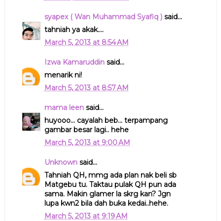
syapex ( Wan Muhammad Syafiq )
said...
tahniah ya akak....
March 5, 2013 at 8:54 AM
Izwa Kamaruddin
said...
menarik ni!
March 5, 2013 at 8:57 AM
mama leen
said...
huyooo... cayalah beb... terpampang
gambar besar lagi.. hehe
March 5, 2013 at 9:00 AM
Unknown
said...
Tahniah QH, mmg ada plan nak beli sb
Matgebu tu. Taktau pulak QH pun ada
sama. Makin glamer la skrg kan? Jgn
lupa kwn2 bila dah buka kedai..hehe.
March 5, 2013 at 9:19 AM