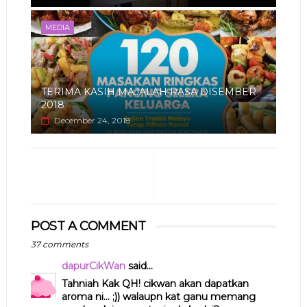
MEDIA
TERIMA KASIH MAJALAH RASA DISEMBER
2018
December 24, 2018
POST A COMMENT
37 comments
dapurCikWan
said...
Tahniah Kak QH! cikwan akan dapatkan
aroma ni... ;)) walaupn kat ganu memang