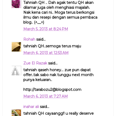
Tahniah QH .. Dah agak tentu QH akan
dilamar juga oleh menghiasi majalah.
Nak kena cari ni.. Moga terus berkongsi
ilmu dan resepi dengan semua pembaca
blog.. (^__^)
March 5, 2013 at 8:24 PM
Rohah
said...
tahniah QH..semoga terus maju
March 6, 2013 at 12:53 AM
Zue El Razak
said...
tahniah qaseh honey... zue pun dapat
offer..tak sabo nak tunggu next month
punya keluaran..
http://tarabozu2@blogspot.com
March 6, 2013 at 7:27 AM
inahar ali
said...
tahniah QH cayaangg!! u really deserve