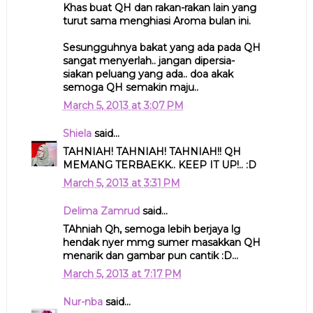
Khas buat QH dan rakan-rakan lain yang
turut sama menghiasi Aroma bulan ini.
Sesungguhnya bakat yang ada pada QH
sangat menyerlah.. jangan dipersia-
siakan peluang yang ada.. doa akak
semoga QH semakin maju..
March 5, 2013 at 3:07 PM
Shiela
said...
TAHNIAH! TAHNIAH! TAHNIAH!! QH
MEMANG TERBAEKK.. KEEP IT UP!.. :D
March 5, 2013 at 3:31 PM
Delima Zamrud
said...
TAhniah Qh, semoga lebih berjaya lg
hendak nyer mmg sumer masakkan QH
menarik dan gambar pun cantik :D...
March 5, 2013 at 7:17 PM
Nur-nba
said...