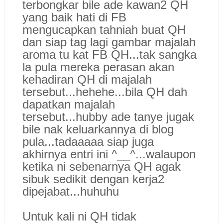
terbongkar bile ade kawan2 QH
yang baik hati di FB
mengucapkan tahniah buat QH
dan siap tag lagi gambar majalah
aroma tu kat FB QH...tak sangka
la pula mereka perasan akan
kehadiran QH di majalah
tersebut...hehehe...bila QH dah
dapatkan majalah
tersebut...hubby ade tanye jugak
bile nak keluarkannya di blog
pula...tadaaaaa siap juga
akhirnya entri ini ^__^...walaupon
ketika ni sebenarnya QH agak
sibuk sedikit dengan kerja2
dipejabat...huhuhu
Untuk kali ni QH tidak