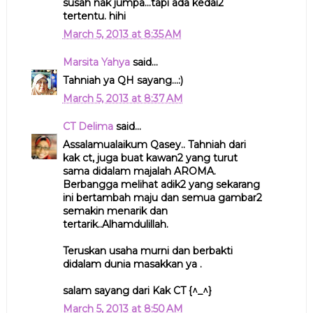
susah nak jumpa...tapi ada kedai2
tertentu. hihi
March 5, 2013 at 8:35 AM
Marsita Yahya
said...
Tahniah ya QH sayang...:)
March 5, 2013 at 8:37 AM
CT Delima
said...
Assalamualaikum Qasey.. Tahniah dari
kak ct, juga buat kawan2 yang turut
sama didalam majalah AROMA.
Berbangga melihat adik2 yang sekarang
ini bertambah maju dan semua gambar2
semakin menarik dan
tertarik..Alhamdulillah.
Teruskan usaha murni dan berbakti
didalam dunia masakkan ya .
salam sayang dari Kak CT {^_^}
March 5, 2013 at 8:50 AM