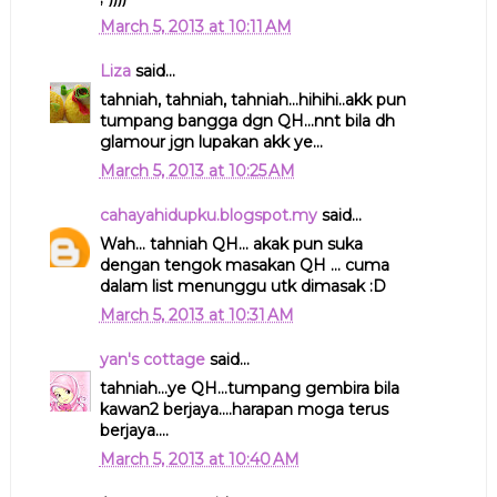
March 5, 2013 at 10:11 AM
Liza
said...
tahniah, tahniah, tahniah...hihihi..akk pun
tumpang bangga dgn QH...nnt bila dh
glamour jgn lupakan akk ye...
March 5, 2013 at 10:25 AM
cahayahidupku.blogspot.my
said...
Wah... tahniah QH... akak pun suka
dengan tengok masakan QH ... cuma
dalam list menunggu utk dimasak :D
March 5, 2013 at 10:31 AM
yan's cottage
said...
tahniah...ye QH...tumpang gembira bila
kawan2 berjaya....harapan moga terus
berjaya....
March 5, 2013 at 10:40 AM