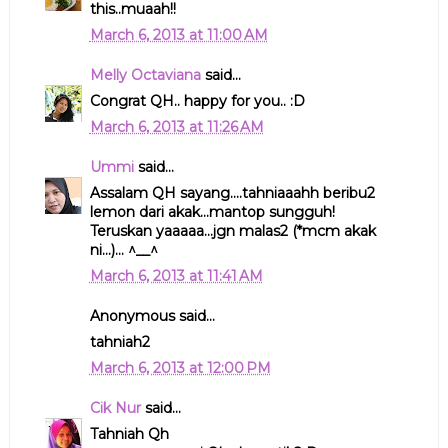
this..muaah!!
March 6, 2013 at 11:00 AM
Melly Octaviana
said...
Congrat QH.. happy for you.. :D
March 6, 2013 at 11:26 AM
Ummi
said...
Assalam QH sayang....tahniaaahh beribu2
lemon dari akak...mantop sungguh!
Teruskan yaaaaa...jgn malas2 (*mcm akak
ni...)... ^__^
March 6, 2013 at 11:41 AM
Anonymous said...
tahniah2
March 6, 2013 at 12:00 PM
Cik Nur
said...
Tahniah Qh