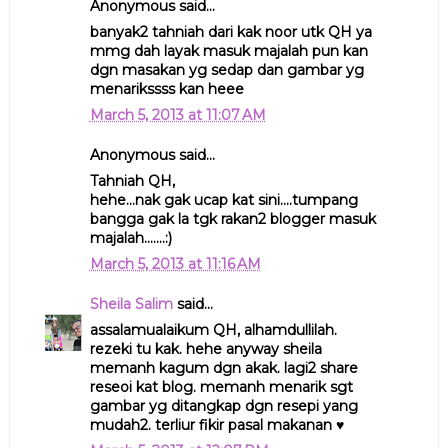
Anonymous said...
banyak2 tahniah dari kak noor utk QH ya
mmg dah layak masuk majalah pun kan
dgn masakan yg sedap dan gambar yg
menarikssss kan heee
March 5, 2013 at 11:07 AM
Anonymous said...
Tahniah QH,
hehe...nak gak ucap kat sini....tumpang
bangga gak la tgk rakan2 blogger masuk
majalah.......:)
March 5, 2013 at 11:16 AM
Sheila Salim
said...
assalamualaikum QH, alhamdullilah.
rezeki tu kak. hehe anyway sheila
memanh kagum dgn akak. lagi2 share
reseoi kat blog. memanh menarik sgt
gambar yg ditangkap dgn resepi yang
mudah2. terliur fikir pasal makanan ♥