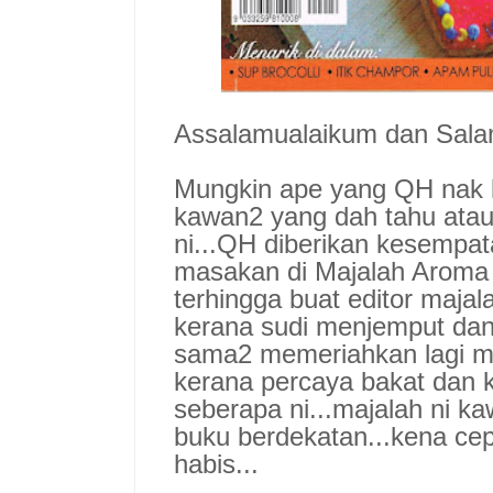
Assalamualaikum dan Sala
Mungkin ape yang QH nak k
kawan2 yang dah tahu atau 
ni...QH diberikan kesempat
masakan di Majalah Aroma p
terhingga buat editor majal
kerana sudi menjemput da
sama2 memeriahkan lagi maj
kerana percaya bakat dan 
seberapa ni...majalah ni k
buku berdekatan...kena cep
habis...