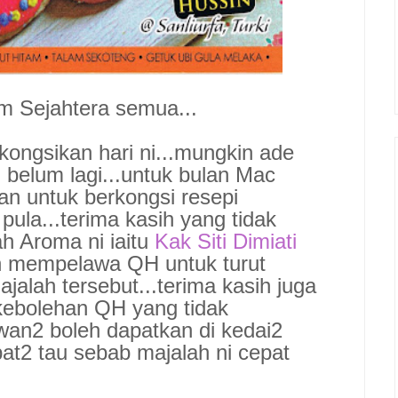
m Sejahtera semua...
ongsikan hari ni...mungkin ade
belum lagi...untuk bulan Mac
an untuk berkongsi resepi
ula...terima kasih yang tidak
ah Aroma ni iaitu
Kak Siti Dimiati
n mempelawa QH untuk turut
alah tersebut...terima kasih juga
kebolehan QH yang tidak
awan2 boleh dapatkan di kedai2
at2 tau sebab majalah ni cepat