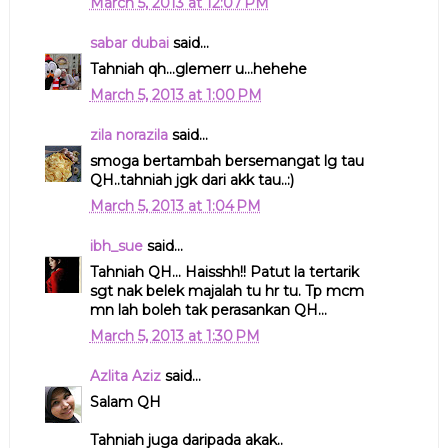
March 5, 2013 at 12:07 PM
sabar dubai
said...
Tahniah qh...glemerr u...hehehe
March 5, 2013 at 1:00 PM
zila norazila
said...
smoga bertambah bersemangat lg tau
QH..tahniah jgk dari akk tau..:)
March 5, 2013 at 1:04 PM
ibh_sue
said...
Tahniah QH... Haisshh!! Patut la tertarik
sgt nak belek majalah tu hr tu. Tp mcm
mn lah boleh tak perasankan QH...
March 5, 2013 at 1:30 PM
Azlita Aziz
said...
Salam QH
Tahniah juga daripada akak..