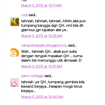
March 5, 2013 at 10:11 AM
Liza
said...
tahniah, tahniah, tahniah...hihihi..akk pun
tumpang bangga dgn QH...nnt bila dh
glamour jgn lupakan akk ye...
March 5, 2013 at 10:25 AM
cahayahidupku.blogspot.my
said...
Wah... tahniah QH... akak pun suka
dengan tengok masakan QH ... cuma
dalam list menunggu utk dimasak :D
March 5, 2013 at 10:31 AM
yan's cottage
said...
tahniah...ye QH...tumpang gembira bila
kawan2 berjaya....harapan moga terus
berjaya....
March 5, 2013 at 10:40 AM