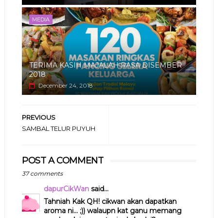
MEDIA
TERIMA KASIH MAJALAH RASA DISEMBER
2018
December 24, 2018
PREVIOUS
SAMBAL TELUR PUYUH
POST A COMMENT
37 comments
dapurCikWan
said...
Tahniah Kak QH! cikwan akan dapatkan
aroma ni... ;)) walaupn kat ganu memang