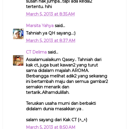
susah nak jumpa...tapi ada kedai2
tertentu. hihi
March 5, 2013 at 8:35 AM
Marsita Yahya
said...
Tahniah ya QH sayang...:)
March 5, 2013 at 8:37 AM
CT Delima
said...
Assalamualaikum Qasey.. Tahniah dari
kak ct, juga buat kawan2 yang turut
sama didalam majalah AROMA.
Berbangga melihat adik2 yang sekarang
ini bertambah maju dan semua gambar2
semakin menarik dan
tertarik..Alhamdulillah.
Teruskan usaha murni dan berbakti
didalam dunia masakkan ya .
salam sayang dari Kak CT {^_^}
March 5, 2013 at 8:50 AM