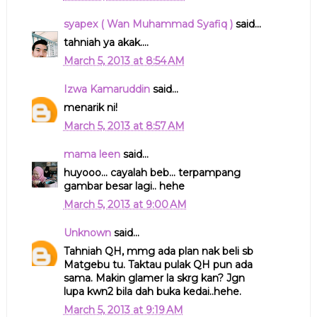
syapex ( Wan Muhammad Syafiq )
said...
tahniah ya akak....
March 5, 2013 at 8:54 AM
Izwa Kamaruddin
said...
menarik ni!
March 5, 2013 at 8:57 AM
mama leen
said...
huyooo... cayalah beb... terpampang
gambar besar lagi.. hehe
March 5, 2013 at 9:00 AM
Unknown
said...
Tahniah QH, mmg ada plan nak beli sb
Matgebu tu. Taktau pulak QH pun ada
sama. Makin glamer la skrg kan? Jgn
lupa kwn2 bila dah buka kedai..hehe.
March 5, 2013 at 9:19 AM