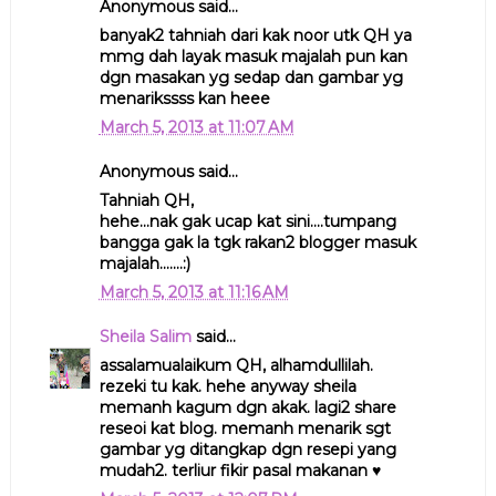
Anonymous said...
banyak2 tahniah dari kak noor utk QH ya
mmg dah layak masuk majalah pun kan
dgn masakan yg sedap dan gambar yg
menarikssss kan heee
March 5, 2013 at 11:07 AM
Anonymous said...
Tahniah QH,
hehe...nak gak ucap kat sini....tumpang
bangga gak la tgk rakan2 blogger masuk
majalah.......:)
March 5, 2013 at 11:16 AM
Sheila Salim
said...
assalamualaikum QH, alhamdullilah.
rezeki tu kak. hehe anyway sheila
memanh kagum dgn akak. lagi2 share
reseoi kat blog. memanh menarik sgt
gambar yg ditangkap dgn resepi yang
mudah2. terliur fikir pasal makanan ♥