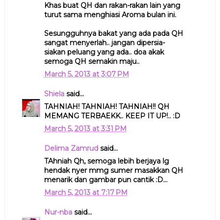
Khas buat QH dan rakan-rakan lain yang
turut sama menghiasi Aroma bulan ini.
Sesungguhnya bakat yang ada pada QH
sangat menyerlah.. jangan dipersia-
siakan peluang yang ada.. doa akak
semoga QH semakin maju..
March 5, 2013 at 3:07 PM
Shiela
said...
TAHNIAH! TAHNIAH! TAHNIAH!! QH
MEMANG TERBAEKK.. KEEP IT UP!.. :D
March 5, 2013 at 3:31 PM
Delima Zamrud
said...
TAhniah Qh, semoga lebih berjaya lg
hendak nyer mmg sumer masakkan QH
menarik dan gambar pun cantik :D...
March 5, 2013 at 7:17 PM
Nur-nba
said...