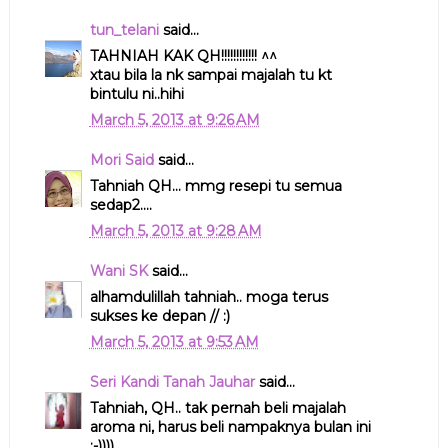
tun_telani
said...
TAHNIAH KAK QH!!!!!!!!!!!! ^^
xtau bila la nk sampai majalah tu kt
bintulu ni..hihi
March 5, 2013 at 9:26 AM
Mori Said
said...
Tahniah QH... mmg resepi tu semua
sedap2....
March 5, 2013 at 9:28 AM
Wani SK
said...
alhamdulillah tahniah.. moga terus
sukses ke depan // :)
March 5, 2013 at 9:53 AM
Seri Kandi Tanah Jauhar
said...
Tahniah, QH.. tak pernah beli majalah
aroma ni, harus beli nampaknya bulan ini
;-))))