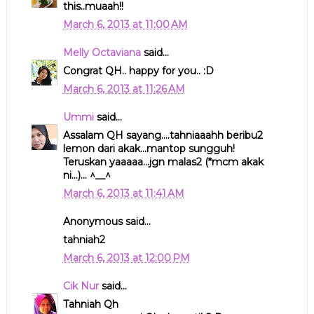
this..muaah!!
March 6, 2013 at 11:00 AM
Melly Octaviana
said...
Congrat QH.. happy for you.. :D
March 6, 2013 at 11:26 AM
Ummi
said...
Assalam QH sayang....tahniaaahh beribu2
lemon dari akak...mantop sungguh!
Teruskan yaaaaa...jgn malas2 (*mcm akak
ni...)... ^__^
March 6, 2013 at 11:41 AM
Anonymous said...
tahniah2
March 6, 2013 at 12:00 PM
Cik Nur
said...
Tahniah Qh