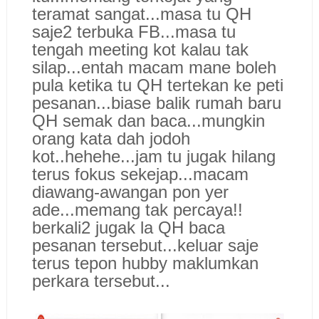
teramat sangat...masa tu QH
saje2 terbuka FB...masa tu
tengah meeting kot kalau tak
silap...entah macam mane boleh
pula ketika tu QH tertekan ke peti
pesanan...biase balik rumah baru
QH semak dan baca...mungkin
orang kata dah jodoh
kot..hehehe...jam tu jugak hilang
terus fokus sekejap...macam
diawang-awangan pon yer
ade...memang tak percaya!!
berkali2 jugak la QH baca
pesanan tersebut...keluar saje
terus tepon hubby maklumkan
perkara tersebut...