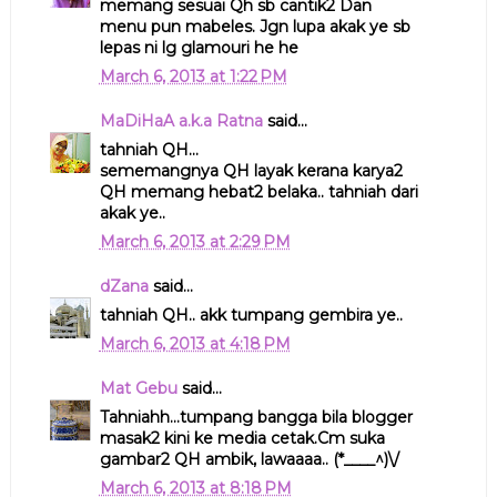
memang sesuai Qh sb cantik2 Dan
menu pun mabeles. Jgn lupa akak ye sb
lepas ni lg glamouri he he
March 6, 2013 at 1:22 PM
MaDiHaA a.k.a Ratna
said...
tahniah QH...
sememangnya QH layak kerana karya2
QH memang hebat2 belaka.. tahniah dari
akak ye..
March 6, 2013 at 2:29 PM
dZana
said...
tahniah QH.. akk tumpang gembira ye..
March 6, 2013 at 4:18 PM
Mat Gebu
said...
Tahniahh...tumpang bangga bila blogger
masak2 kini ke media cetak.Cm suka
gambar2 QH ambik, lawaaaa.. (*____^)\/
March 6, 2013 at 8:18 PM