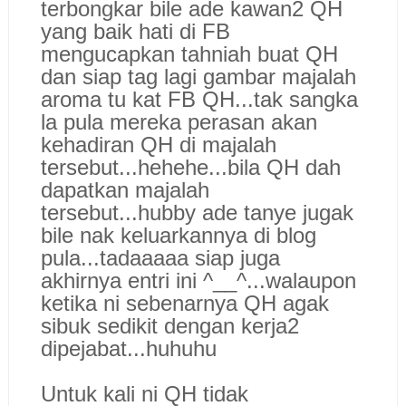
terbongkar bile ade kawan2 QH
yang baik hati di FB
mengucapkan tahniah buat QH
dan siap tag lagi gambar majalah
aroma tu kat FB QH...tak sangka
la pula mereka perasan akan
kehadiran QH di majalah
tersebut...hehehe...bila QH dah
dapatkan majalah
tersebut...hubby ade tanye jugak
bile nak keluarkannya di blog
pula...tadaaaaa siap juga
akhirnya entri ini ^__^...walaupon
ketika ni sebenarnya QH agak
sibuk sedikit dengan kerja2
dipejabat...huhuhu
Untuk kali ni QH tidak