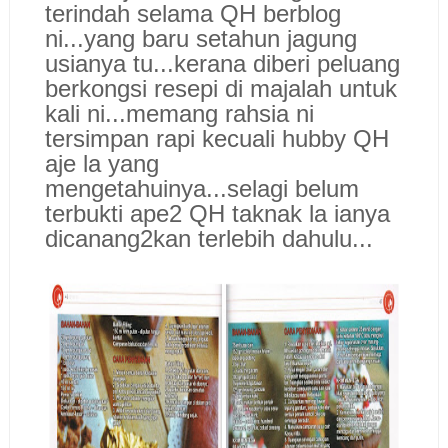
terindah selama QH berblog
ni...yang baru setahun jagung
usianya tu...kerana diberi peluang
berkongsi resepi di majalah untuk
kali ni...memang rahsia ni
tersimpan rapi kecuali hubby QH
aje la yang
mengetahuinya...selagi belum
terbukti ape2 QH taknak la ianya
dicanang2kan terlebih dahulu...