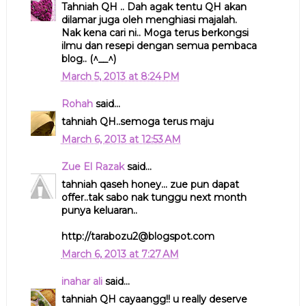
Tahniah QH .. Dah agak tentu QH akan
dilamar juga oleh menghiasi majalah.
Nak kena cari ni.. Moga terus berkongsi
ilmu dan resepi dengan semua pembaca
blog.. (^__^)
March 5, 2013 at 8:24 PM
Rohah
said...
tahniah QH..semoga terus maju
March 6, 2013 at 12:53 AM
Zue El Razak
said...
tahniah qaseh honey... zue pun dapat
offer..tak sabo nak tunggu next month
punya keluaran..
http://tarabozu2@blogspot.com
March 6, 2013 at 7:27 AM
inahar ali
said...
tahniah QH cayaangg!! u really deserve