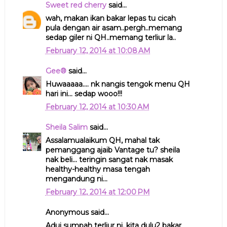
Sweet red cherry
said...
wah, makan ikan bakar lepas tu cicah
pula dengan air asam..pergh..memang
sedap giler ni QH..memang terliur la..
February 12, 2014 at 10:08 AM
Gee®
said...
Huwaaaaa.... nk nangis tengok menu QH
hari ini... sedap wooo!!!
February 12, 2014 at 10:30 AM
Sheila Salim
said...
Assalamualaikum QH, mahal tak
pemanggang ajaib Vantage tu? sheila
nak beli... teringin sangat nak masak
healthy-healthy masa tengah
mengandung ni...
February 12, 2014 at 12:00 PM
Anonymous said...
Adui sumpah terliur ni, kita dulu2 bakar