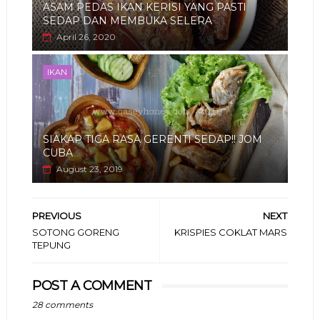
ASAM PEDAS IKAN KERISI YANG PASTI
SEDAP DAN MEMBUKA SELERA
April 26, 2020
IKAN
SIAKAP TIGA RASA GERENTI SEDAP!! JOM
CUBA
August 23, 2019
PREVIOUS
NEXT
SOTONG GORENG
KRISPIES COKLAT MARS
TEPUNG
POST A COMMENT
28 comments