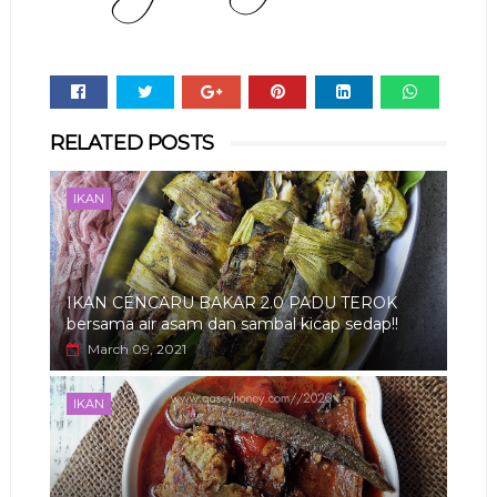
Whats
RELATED POSTS
app
IKAN
IKAN CENCARU BAKAR 2.0 PADU TEROK
bersama air asam dan sambal kicap sedap!!
March 09, 2021
IKAN