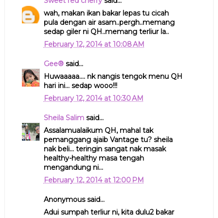
Sweet red cherry
said...
wah, makan ikan bakar lepas tu cicah
pula dengan air asam..pergh..memang
sedap giler ni QH..memang terliur la..
February 12, 2014 at 10:08 AM
Gee®
said...
Huwaaaaa.... nk nangis tengok menu QH
hari ini... sedap wooo!!!
February 12, 2014 at 10:30 AM
Sheila Salim
said...
Assalamualaikum QH, mahal tak
pemanggang ajaib Vantage tu? sheila
nak beli... teringin sangat nak masak
healthy-healthy masa tengah
mengandung ni...
February 12, 2014 at 12:00 PM
Anonymous said...
Adui sumpah terliur ni, kita dulu2 bakar