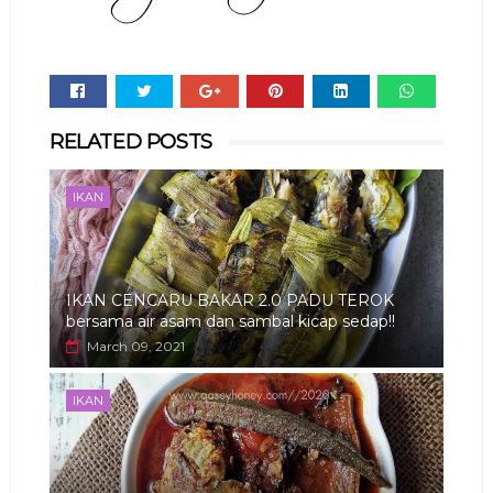
Whats
RELATED POSTS
app
IKAN
IKAN CENCARU BAKAR 2.0 PADU TEROK
bersama air asam dan sambal kicap sedap!!
March 09, 2021
IKAN