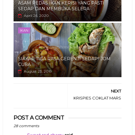
ASAM PEDAS IKAN KERISI YANG PASTI
SEDAP DAN MEMBUKA SELERA
April 26, 2020
IKAN
SIAKAP TIGA RASA GERENTI SEDAP!! JOM
CUBA
August 23, 2019
NEXT
KRISPIES COKLAT MARS
POST A COMMENT
28 comments