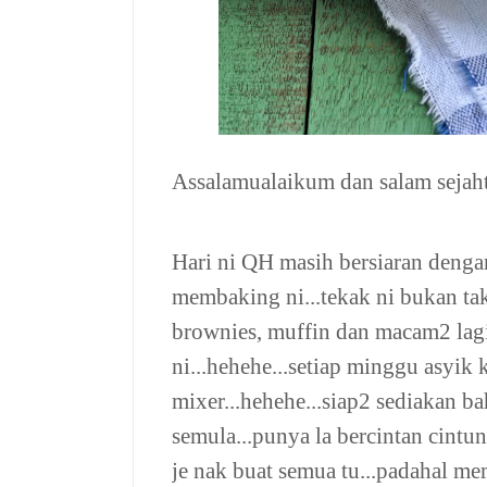
Assalamualaikum dan salam sejaht
Hari ni QH masih bersiaran dengan 
membaking ni...tekak ni bukan tak
brownies, muffin dan macam2 lagi 
ni...hehehe...setiap minggu asyik
mixer...hehehe...siap2 sediakan ba
semula...punya la bercintan cin
je nak buat semua tu...padahal m