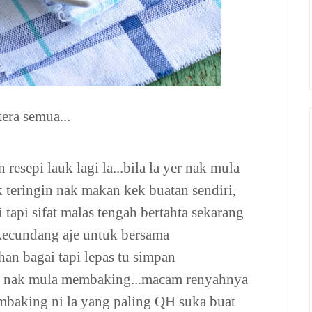
era semua...
resepi lauk lagi la...bila la yer nak mula
 teringin nak makan kek buatan sendiri,
tapi sifat malas tengah bertahta sekarang
 kecundang aje untuk bersama
han bagai tapi lepas tu simpan
tun nak mula membaking...macam renyahnya
embaking ni la yang paling QH suka buat