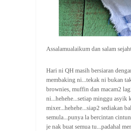
Assalamualaikum dan salam sejaht
Hari ni QH masih bersiaran dengan 
membaking ni...tekak ni bukan tak
brownies, muffin dan macam2 lagi 
ni...hehehe...setiap minggu asyik
mixer...hehehe...siap2 sediakan ba
semula...punya la bercintan cin
je nak buat semua tu...padahal m