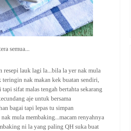
era semua...
resepi lauk lagi la...bila la yer nak mula
 teringin nak makan kek buatan sendiri,
tapi sifat malas tengah bertahta sekarang
 kecundang aje untuk bersama
han bagai tapi lepas tu simpan
tun nak mula membaking...macam renyahnya
embaking ni la yang paling QH suka buat