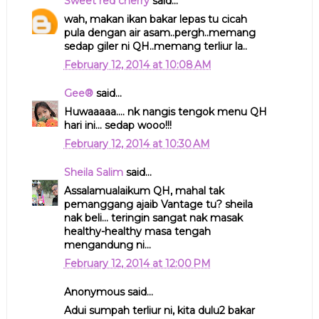
Sweet red cherry
said...
wah, makan ikan bakar lepas tu cicah
pula dengan air asam..pergh..memang
sedap giler ni QH..memang terliur la..
February 12, 2014 at 10:08 AM
Gee®
said...
Huwaaaaa.... nk nangis tengok menu QH
hari ini... sedap wooo!!!
February 12, 2014 at 10:30 AM
Sheila Salim
said...
Assalamualaikum QH, mahal tak
pemanggang ajaib Vantage tu? sheila
nak beli... teringin sangat nak masak
healthy-healthy masa tengah
mengandung ni...
February 12, 2014 at 12:00 PM
Anonymous said...
Adui sumpah terliur ni, kita dulu2 bakar