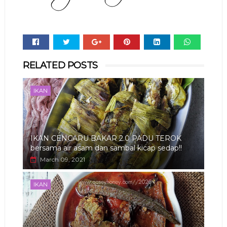
Whats
RELATED POSTS
app
IKAN
IKAN CENCARU BAKAR 2.0 PADU TEROK
bersama air asam dan sambal kicap sedap!!
March 09, 2021
IKAN