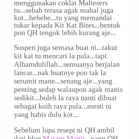
menggunakan coklat Maltesers
tu...sebab terasa agak mahal juga
kot...hehehe...tu yang memandai
tukar kepada Kit Kat Bites...bentuk
pon QH tengok lebih kurang aje...
Suspen juga semasa buat ni...takut
kit kat tu mencari la pula...tapi
Alhamdulillah...semuanya berjalan
lancar...nak buatnye pon tak la
serumit mane...senang aje...yang
penting sedap walaupon agak manis
sedikit...boleh la raya nanti dibuat
sebagai kuih raya pula...mesti ni
yang habis dulu kot...
Sebelum lupa resepi ni QH ambil
dari blog
Masam Manis
...yang QH