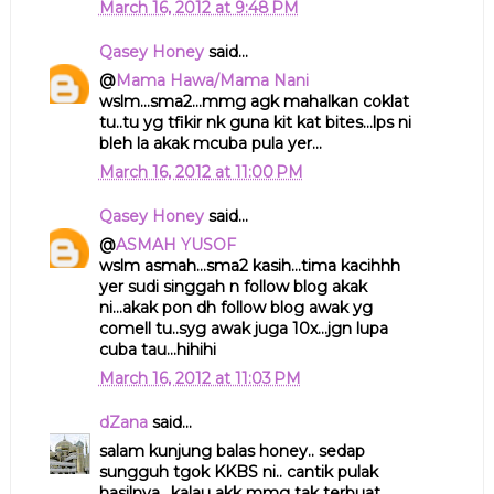
March 16, 2012 at 9:48 PM
Qasey Honey
said...
@
Mama Hawa/Mama Nani
wslm...sma2...mmg agk mahalkan coklat
tu..tu yg tfikir nk guna kit kat bites...lps ni
bleh la akak mcuba pula yer...
March 16, 2012 at 11:00 PM
Qasey Honey
said...
@
ASMAH YUSOF
wslm asmah...sma2 kasih...tima kacihhh
yer sudi singgah n follow blog akak
ni...akak pon dh follow blog awak yg
comell tu..syg awak juga 10x...jgn lupa
cuba tau...hihihi
March 16, 2012 at 11:03 PM
dZana
said...
salam kunjung balas honey.. sedap
sungguh tgok KKBS ni.. cantik pulak
hasilnya.. kalau akk mmg tak terbuat