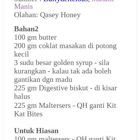
Manis
Olahan: Qasey Honey
Bahan2
100 gm butter
200 gm coklat masakan di potong
kecil
3 sudu besar golden syrup - sila
kurangkan - kalau tak ada boleh
gantikan dgn madu
225 gm Digestive biskut - di kisar
halus
225 gm Maltersers - QH ganti Kit
Kat Bites
Untuk Hiasan
100 gm maltersers - QH ganti Kit