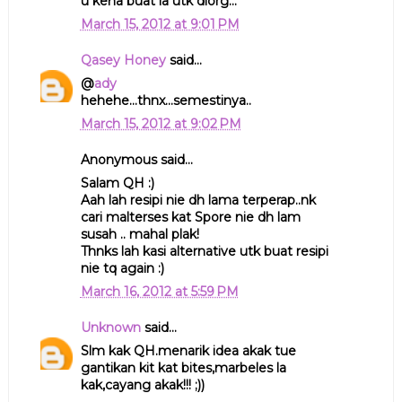
u kena buat la utk diorg...
March 15, 2012 at 9:01 PM
Qasey Honey
said...
@
ady
hehehe...thnx...semestinya..
March 15, 2012 at 9:02 PM
Anonymous said...
Salam QH :)
Aah lah resipi nie dh lama terperap..nk
cari malterses kat Spore nie dh lam
susah .. mahal plak!
Thnks lah kasi alternative utk buat resipi
nie tq again :)
March 16, 2012 at 5:59 PM
Unknown
said...
Slm kak QH.menarik idea akak tue
gantikan kit kat bites,marbeles la
kak,cayang akak!!! ;))