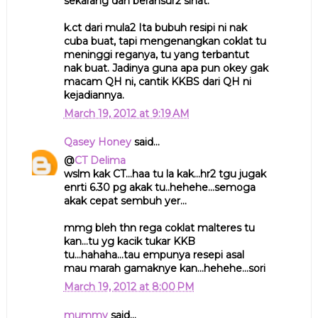
sekarang dah beransur2 sihat.
k.ct dari mula2 Ita bubuh resipi ni nak
cuba buat, tapi mengenangkan coklat tu
meninggi reganya, tu yang terbantut
nak buat. Jadinya guna apa pun okey gak
macam QH ni, cantik KKBS dari QH ni
kejadiannya.
March 19, 2012 at 9:19 AM
Qasey Honey
said...
@
CT Delima
wslm kak CT...haa tu la kak...hr2 tgu jugak
enrti 6.30 pg akak tu..hehehe...semoga
akak cepat sembuh yer...
mmg bleh thn rega coklat malteres tu
kan...tu yg kacik tukar KKB
tu...hahaha...tau empunya resepi asal
mau marah gamaknye kan...hehehe...sori
March 19, 2012 at 8:00 PM
mummy
said...