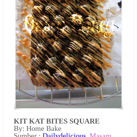
KIT KAT BITES SQUARE
By: Home Bake
Sumber :
Dailydelicious
,
Masam