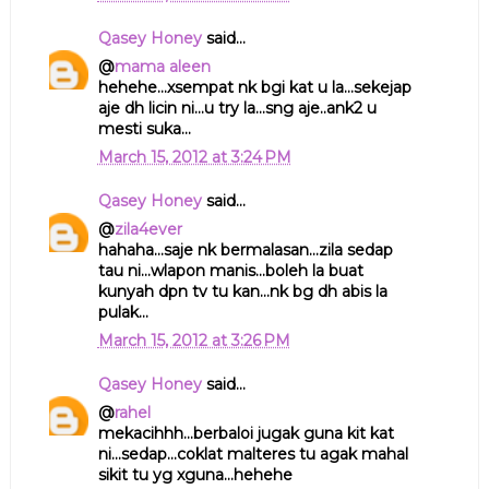
Qasey Honey
said...
@
mama aleen
hehehe...xsempat nk bgi kat u la...sekejap
aje dh licin ni...u try la...sng aje..ank2 u
mesti suka...
March 15, 2012 at 3:24 PM
Qasey Honey
said...
@
zila4ever
hahaha...saje nk bermalasan...zila sedap
tau ni...wlapon manis...boleh la buat
kunyah dpn tv tu kan...nk bg dh abis la
pulak...
March 15, 2012 at 3:26 PM
Qasey Honey
said...
@
rahel
mekacihhh...berbaloi jugak guna kit kat
ni...sedap...coklat malteres tu agak mahal
sikit tu yg xguna...hehehe