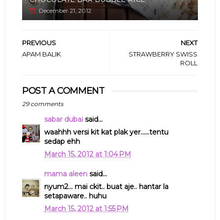
December 21, 2012
PREVIOUS
NEXT
APAM BALIK
STRAWBERRY SWISS
ROLL
POST A COMMENT
29 comments
sabar dubai
said...
waahhh versi kit kat plak yer......tentu
sedap ehh
March 15, 2012 at 1:04 PM
mama aleen
said...
nyum2... mai ckit.. buat aje.. hantar la
setapaware.. huhu
March 15, 2012 at 1:55 PM