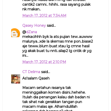
cantik2 camni.. hihihi.. rasa sayang pulak
nk makan..
March 17, 2012 at 7:34 AM
Qasey Honey
said...
@
dZana
mekacihhh byk la ats pujian tew..auwww
malunya...xde la skemas mne pon..biase2
aje teww..blum buat xtau lg cmne hasil
yg akak buat tu nnti..silap2 lg cntik dr yg
ini...
March 17, 2012 at 2:10 PM
CT Delima
said...
As'salam Qaseh
Macam setahun rasanya tak
meninggalkan komen disini..hehehe.
Itulah dia penangan kalau dah badan ni
tak sihat nak gerakkan tangan pun
macam malas aje. Alhamdulillah