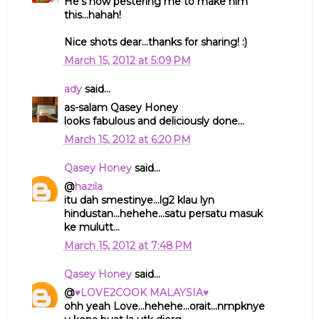
He's now pestering me to make him
this...hahah!
Nice shots dear...thanks for sharing! :)
March 15, 2012 at 5:09 PM
ady
said...
as-salam Qasey Honey
looks fabulous and deliciously done...
March 15, 2012 at 6:20 PM
Qasey Honey
said...
@
hazila
itu dah smestinye...lg2 klau lyn
hindustan...hehehe...satu persatu masuk
ke mulutt...
March 15, 2012 at 7:48 PM
Qasey Honey
said...
@
♥LOVE2COOK MALAYSIA♥
ohh yeah Love...hehehe...orait...nmpknye