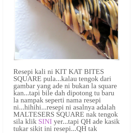
Resepi kali ni
KIT KAT BITES
SQUARE
pula...kalau tengok dari
gambar yang ade ni bukan la square
kan...tapi bile dah dipotong tu baru
la nampak seperti nama resepi
ni...hihihi...resepi ni asalnya adalah
MALTESERS SQUARE nak tengok
sila klik
SINI
yer...tapi QH ade kasik
tukar sikit ini resepi...QH tak