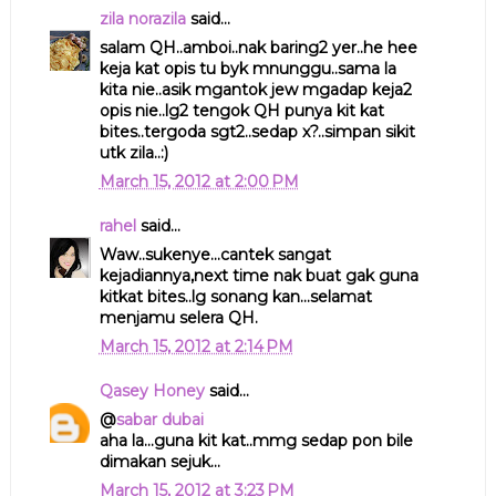
zila norazila
said...
salam QH..amboi..nak baring2 yer..he hee
keja kat opis tu byk mnunggu..sama la
kita nie..asik mgantok jew mgadap keja2
opis nie..lg2 tengok QH punya kit kat
bites..tergoda sgt2..sedap x?..simpan sikit
utk zila..:)
March 15, 2012 at 2:00 PM
rahel
said...
Waw..sukenye...cantek sangat
kejadiannya,next time nak buat gak guna
kitkat bites..lg sonang kan...selamat
menjamu selera QH.
March 15, 2012 at 2:14 PM
Qasey Honey
said...
@
sabar dubai
aha la...guna kit kat..mmg sedap pon bile
dimakan sejuk...
March 15, 2012 at 3:23 PM