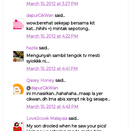
March 15, 2012 at 3:27 PM
dapurCikWan
said...
wow.berehat sekejap bersama kit
kat....hihihi =) mintak sepotong..
March 15, 2012 at 4:22 PM
hazila
said...
Mengunyah sambil tengok tv mesti
syiokkk ni....
March 15, 2012 at 4:41 PM
Qasey Honey
said...
@
dapurCikWan
ini m.nasirkan...hahahaha...maap la yer
cikwan..dh lma abis xsmpt nk bg sesape...
March 15, 2012 at 4:43 PM
Love2cook Malaysia
said...
My son drooled when he saw your pics!