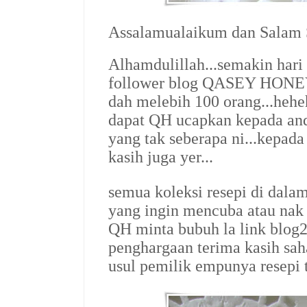
Assalamualaikum dan Salam S
Alhamdulillah...semakin har
follower blog
QASEY HONE
dah melebih 100 orang...hehe
dapat QH ucapkan kepada and
yang tak seberapa ni...kepada
kasih juga yer...
semua koleksi resepi di dala
yang ingin mencuba atau nak 
QH minta bubuh la link blog2 
penghargaan terima kasih saha
usul pemilik empunya resepi tu