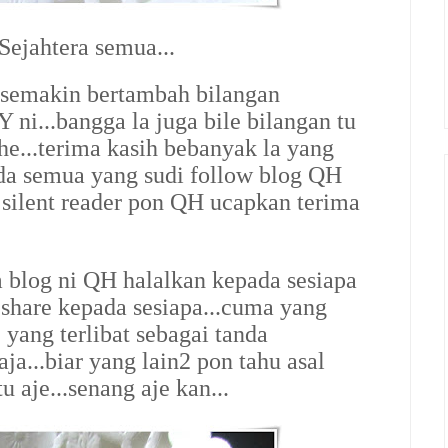
ejahtera semua...
i semakin bertambah bilangan
Y
ni...bangga la juga bile bilangan tu
he...terima kasih bebanyak la yang
a semua yang sudi follow blog QH
 silent reader pon QH ucapkan terima
m blog ni QH halalkan kepada sesiapa
share kepada sesiapa...cuma yang
yang terlibat sebagai tanda
ja...biar yang lain2 pon tahu asal
 aje...senang aje kan...