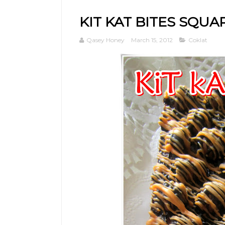
KIT KAT BITES SQUA
Qasey Honey
March 15, 2012
Coklat