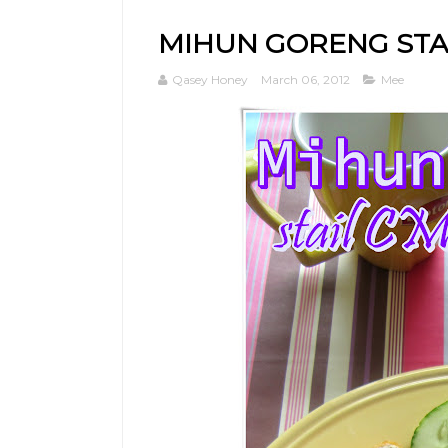
MIHUN GORENG STA
Qasey Honey
March 06, 2012
Mee