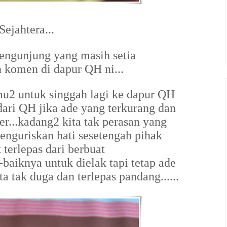
ejahtera...
engunjung yang masih setia
komen di dapur QH ni...
mu2 untuk singgah lagi ke dapur QH
 dari QH jika ade yang terkurang dan
er...kadang2 kita tak perasan yang
menguriskan hati sesetengah pihak
 terlepas dari berbuat
-baiknya untuk dielak tapi tetap ade
ta tak duga dan terlepas pandang......